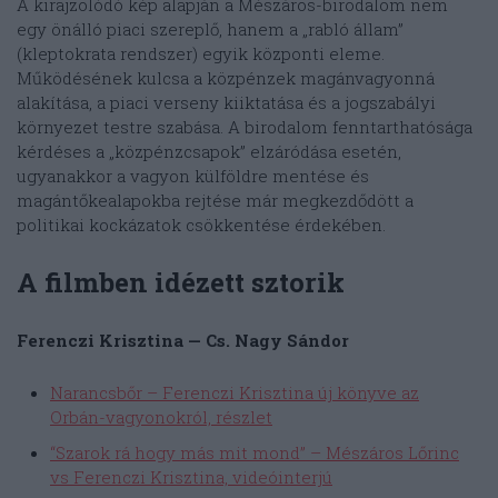
A kirajzolódó kép alapján a Mészáros-birodalom nem
egy önálló piaci szereplő, hanem a „rabló állam”
(kleptokrata rendszer) egyik központi eleme.
Működésének kulcsa a közpénzek magánvagyonná
alakítása, a piaci verseny kiiktatása és a jogszabályi
környezet testre szabása. A birodalom fenntarthatósága
kérdéses a „közpénzcsapok” elzáródása esetén,
ugyanakkor a vagyon külföldre mentése és
magántőkealapokba rejtése már megkezdődött a
politikai kockázatok csökkentése érdekében.
A filmben idézett sztorik
Ferenczi Krisztina — Cs. Nagy Sándor
Narancsbőr – Ferenczi Krisztina új könyve az
Orbán-vagyonokról, részlet
“Szarok rá hogy más mit mond” – Mészáros Lőrinc
vs Ferenczi Krisztina, videóinterjú