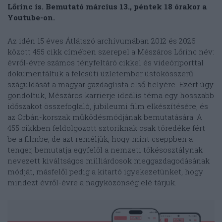
Lőrinc is. Bemutató március 13., péntek 18 órakor a
Youtube-on.
Az idén 15 éves Átlátszó archívumában 2012 és 2026
között 455 cikk címében szerepel a Mészáros Lőrinc név:
évről-évre számos tényfeltáró cikkel és videóriporttal
dokumentáltuk a felcsúti üzletember üstökösszerű
száguldását a magyar gazdaglista első helyére. Ezért úgy
gondoltuk, Mészáros karrierje ideális téma egy hosszabb
időszakot összefoglaló, jubileumi film elkészítésére, és
az Orbán-korszak működésmódjának bemutatására. A
455 cikkben feldolgozott sztoriknak csak töredéke fért
be a filmbe, de azt reméljük, hogy mint cseppben a
tenger, bemutatja egyfelől a nemzeti tőkésosztálynak
nevezett kiváltságos milliárdosok meggazdagodásának
módját, másfelől pedig a kitartó igyekezetünket, hogy
mindezt évről-évre a nagyközönség elé tárjuk.