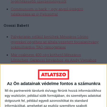
legértékesebb szerzeményeiről
Communism is back – egy angol újságíró
találkozása az új Felcsúttal
Oroszi Babett
Pályáztatás nélkül kerültek Mészáros Lőrinc
gyerekei cégéhez az általa vezetett focialapítvány
sokmilliárdos TAO-támogatásai
Már csaknem 400 cég köthető Mészáros
Lőrinchez, Garancsi Istvánhoz, és Andy Vajnához
Napi egymillió forintnál is több nyereséget termel
Mészáros Lőrinc gyerekeinek cége
Ingyen igazolhat fiatal focitehetségeket a Felcsút
Az Ön adatainak védelme fontos a számunkra
a közpénzzel támogatott erdélyi kluboktól
Mi és partnereink tárolunk és/vagy férünk hozzá információkhoz
600 millió forint uniós támogatást juttat az Orbán-
egy eszközön, például sütik formájában, és személyes adatokat
kormány a felcsúti Orbán-alapítványnak kisvasútra
dolgozunk fel, például egyedi azonosítókat és standard
információkat, amelyeket az eszköz személyre szabott