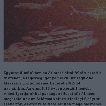
Egyórás filmünkben az Átlátszó által feltárt sztorik
tükrében, a teljesség igénye nélkül mutatjuk be
Mészáros Lőrinc felemelkedését 2012-től
napjainkig. Az elmúlt 15 évben készült legjobb
videóriportjainkkal gazdagon illusztrált filmben
megszólalnak az Átlátszó volt és jelenlegi újságírói,
szakértők, és archív felvételeinken maga Mészáros