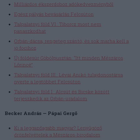
Milliárdos ékszerdoboz adókedvezményből
Egész pályás bevásárlás Felcsúton
Talpalatnyi föld VI.: Tiborcz most nem
panaszkodhat
Orbán-dácsa, rengeteg szántó, és sok marha kell a
jó focihoz
Új földesúr Göbölpusztán: “Itt minden Mészáros
Lőrincé”
Talpalatnyi föld III.: Lévai Anikó tulajdonostársa
nyerte a legtöbbet Felcsúton
Talpalatnyi föld I.: Alcsút és Bicske között
terjeszkedik az Orbán-uradalom
Becker András — Pápai Gergő
Ki a leggazdagabb magyar? Lenyűgöző
drónfelvételek a Mészáros-birodalom