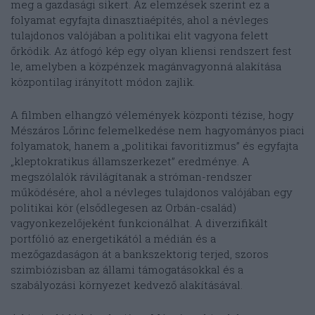
meg a gazdasági sikert. Az elemzések szerint ez a
folyamat egyfajta dinasztiaépítés, ahol a névleges
tulajdonos valójában a politikai elit vagyona felett
őrködik. Az átfogó kép egy olyan kliensi rendszert fest
le, amelyben a közpénzek magánvagyonná alakítása
központilag irányított módon zajlik.
A filmben elhangzó vélemények központi tézise, hogy
Mészáros Lőrinc felemelkedése nem hagyományos piaci
folyamatok, hanem a „politikai favoritizmus” és egyfajta
„kleptokratikus államszerkezet” eredménye. A
megszólalók rávilágítanak a stróman-rendszer
működésére, ahol a névleges tulajdonos valójában egy
politikai kör (elsődlegesen az Orbán-család)
vagyonkezelőjeként funkcionálhat. A diverzifikált
portfólió az energetikától a médián és a
mezőgazdaságon át a bankszektorig terjed, szoros
szimbiózisban az állami támogatásokkal és a
szabályozási környezet kedvező alakításával.