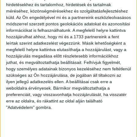
Bodnár Zsuzsa
hirdetésekhez és tartalomhoz, hirdetések és tartalmak
méréséhez, közönségmérésekhez és szolgáltatásfejlesztéshez
Talajvízmérgezés a Vértes szívében
küld.
Az Ön engedélyével mi és a partnereink eszközleolvasásos
módszerrel szerzett pontos geolokációs adatokat és azonosítási
egy Mészáros-cég telephelyén
információkat is felhasználhatunk. A megfelelő helyre kattintva
Veszélyes anyagokat is felhasznál a pusztavámi
hozzájárulhat ahhoz, hogy mi és a 1733 partnereink a fent
bányató feltöltéséhez a Mészáros-féle cég
leírtak szerint adatkezelést végezzünk. Másik lehetőségként a
megfelelő helyre kattintva elutasíthatja a hozzájárulást, vagy a
34,5 milliárd forintot költ a kormány Mészárosnál a
hozzájárulás megadása előtt részletesebb információkhoz
gödi Samsung-gyár víziközmű-fejlesztésére
juthat, és megváltoztathatja beállításait.
Felhívjuk figyelmét,
Beszállnának az akkuhulladék-bizniszbe a
hogy személyes adatainak bizonyos kezeléséhez nem feltétlenül
vörösiszap-kezelésben érintett, Mészároshoz
szükséges az Ön hozzájárulása, de jogában áll tiltakozni az
köthető cégek
ilyen jellegű adatkezelés ellen. A beállításai csak erre a
weboldalra érvényesek. Bármikor megváltoztathatja a
preferenciáit, vagy visszavonhatja hozzájárulását, ha visszatér
Bodoky Tamás
erre az oldalra, és rákattint az oldal alján található
"Adatvédelem" gombra.
Mérgező gázok bűzlenek a Mátrai Erőműben,
Mészáros Lőrinc keményítőgyárát okolják
Perrel fenyegeti az Átlátszót
a Mátrai Erőmű ügyében Mészáros Lőrinc