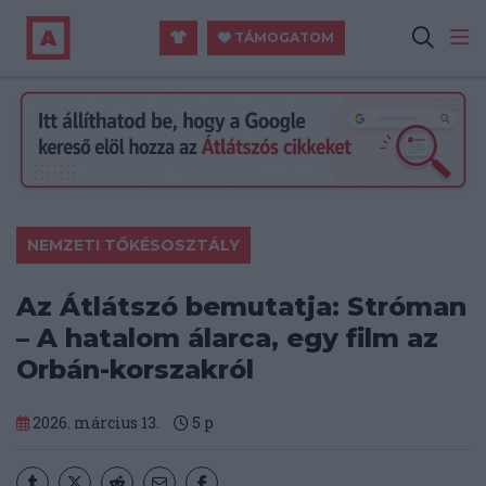
TÁMOGATOM
NEMZETI TŐKÉSOSZTÁLY
Az Átlátszó bemutatja: Stróman
– A hatalom álarca, egy film az
Orbán-korszakról
2026. március 13.
5
p