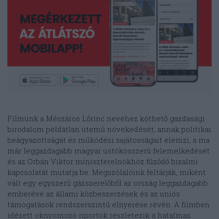
Filmünk a Mészáros Lőrinc nevéhez köthető gazdasági
birodalom példátlan ütemű növekedését, annak politikai
beágyazottságát és működési sajátosságait elemzi, a ma
már leggazdagabb magyar üstökösszerű felemelkedését
és az Orbán Viktor miniszterelnökhöz fűződő bizalmi
kapcsolatát mutatja be. Megszólalóink feltárják, miként
vált egy egyszerű gázszerelőből az ország leggazdagabb
emberévé az állami közbeszerzések és az uniós
támogatások rendszerszintű elnyerése révén. A filmben
idézett oknyomozó riportok részletezik a hatalmas