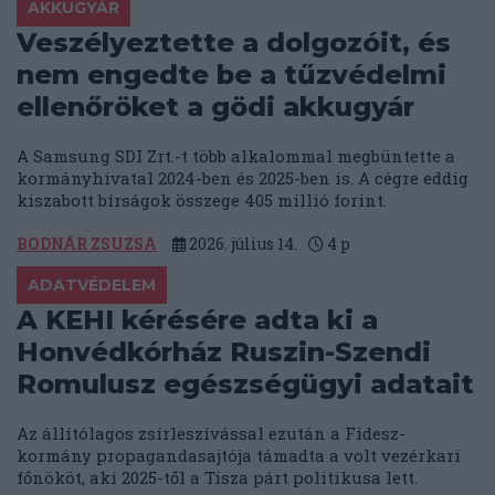
AKKUGYÁR
Veszélyeztette a dolgozóit, és
nem engedte be a tűzvédelmi
ellenőröket a gödi akkugyár
A Samsung SDI Zrt.-t több alkalommal megbüntette a
kormányhivatal 2024-ben és 2025-ben is. A cégre eddig
kiszabott bírságok összege 405 millió forint.
BODNÁR ZSUZSA
2026. július 14.
4
p
ADATVÉDELEM
A KEHI kérésére adta ki a
Honvédkórház Ruszin-Szendi
Romulusz egészségügyi adatait
Az állítólagos zsírleszívással ezután a Fidesz-
kormány propagandasajtója támadta a volt vezérkari
főnököt, aki 2025-től a Tisza párt politikusa lett.