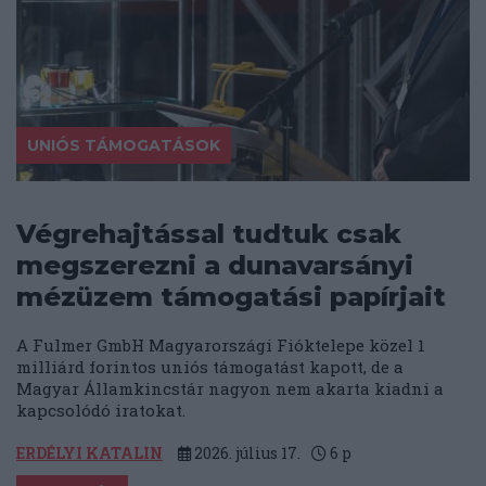
UNIÓS TÁMOGATÁSOK
Végrehajtással tudtuk csak
megszerezni a dunavarsányi
mézüzem támogatási papírjait
A Fulmer GmbH Magyarországi Fióktelepe közel 1
milliárd forintos uniós támogatást kapott, de a
Magyar Államkincstár nagyon nem akarta kiadni a
kapcsolódó iratokat.
ERDÉLYI KATALIN
2026. július 17.
6
p