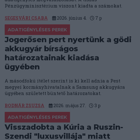
Pénzügyminisztérium viszont kiadta a számokat.
SEGESVÁRI CSABA
2026. június 4.
7
p
ADATIGÉNYLÉSES PEREK
Jogerősen pert nyertünk a gödi
akkugyár bírságos
határozatainak kiadása
ügyében
A másodfokú ítélet szerint is ki kell adnia a Pest
megyei kormányhivatalnak a Samsung akkugyára
ügyében született büntető határozatokat.
BODNÁR ZSUZSA
2026. május 27.
3
p
ADATIGÉNYLÉSES PEREK
Visszadobta a Kúria a Ruszin-
Szendi "luxusvillája" miatt