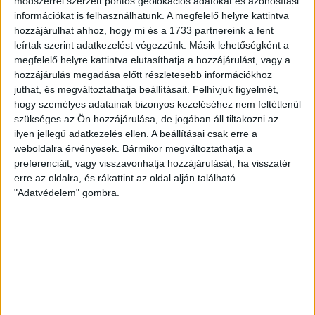
ARANYÉLET
módszerrel szerzett pontos geolokációs adatokat és azonosítási
információkat is felhasználhatunk. A megfelelő helyre kattintva
Nagy Márton luxusgéppel repült
hozzájárulhat ahhoz, hogy mi és a 1733 partnereink a fent
Izraelbe, de titkolják az út
leírtak szerint adatkezelést végezzünk. Másik lehetőségként a
költségét
megfelelő helyre kattintva elutasíthatja a hozzájárulást, vagy a
hozzájárulás megadása előtt részletesebb információkhoz
juthat, és megváltoztathatja beállításait.
Felhívjuk figyelmét,
Pert indítunk a Nemzetgazdasági Minisztérium ellen,
hogy személyes adatainak bizonyos kezeléséhez nem feltétlenül
hogy megtudjuk, mennyibe került az adófizetőknek
szükséges az Ön hozzájárulása, de jogában áll tiltakozni az
Nagy Mártonék januári kiruccanása Tel-Avivba.
ilyen jellegű adatkezelés ellen. A beállításai csak erre a
weboldalra érvényesek. Bármikor megváltoztathatja a
BRASSAI KORNÉL
2026. március 19.
8
p
preferenciáit, vagy visszavonhatja hozzájárulását, ha visszatér
ADATIGÉNYLÉSES PEREK
erre az oldalra, és rákattint az oldal alján található
"Adatvédelem" gombra.
Pert nyertünk a kormányhivatal
ellen, ki kell adni a gödi
akkugyárat sújtó büntető
határozatokat
A bíróság elsőfokú ítélete szerint a hatóság jogsértően
tagadta meg a Samsung akkugyára ügyében hozott