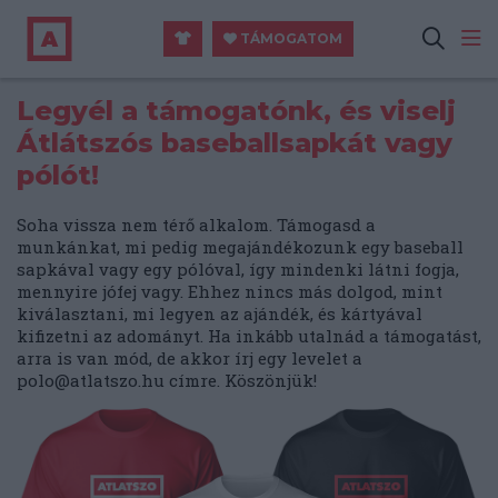
TÁMOGATOM
Legyél a támogatónk, és viselj
Átlátszós baseballsapkát vagy
pólót!
Soha vissza nem térő alkalom. Támogasd a
munkánkat, mi pedig megajándékozunk egy baseball
sapkával vagy egy pólóval, így mindenki látni fogja,
mennyire jófej vagy. Ehhez nincs más dolgod, mint
kiválasztani, mi legyen az ajándék, és kártyával
kifizetni az adományt. Ha inkább utalnád a támogatást,
arra is van mód, de akkor írj egy levelet a
polo@atlatszo.hu
címre. Köszönjük!