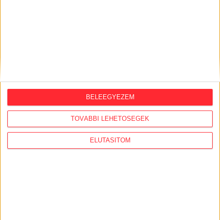
BELEEGYEZEM
TOVÁBBI LEHETŐSÉGEK
ELUTASÍTOM
Átlátszó baseball sapka Vintage
Dusky Pink színben
Klasszikus vintage stílusú baseball sapka divatos,
mosott hatású dusky pink színben, piros A (Átlátszó)