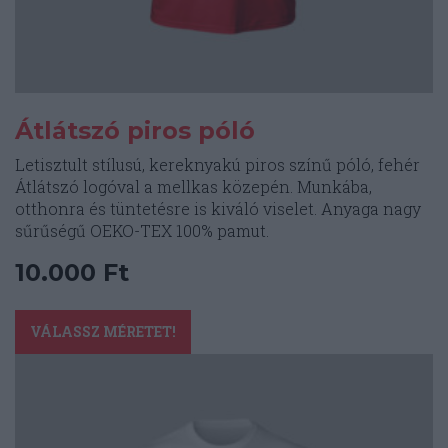
Átlátszó piros póló
Letisztult stílusú, kereknyakú piros színű póló, fehér
Átlátszó logóval a mellkas közepén. Munkába,
otthonra és tüntetésre is kiváló viselet. Anyaga nagy
sűrűségű OEKO-TEX 100% pamut.
10.000
Ft
Ennek
a
VÁLASSZ MÉRETET!
terméknek
több
variációja
van.
A