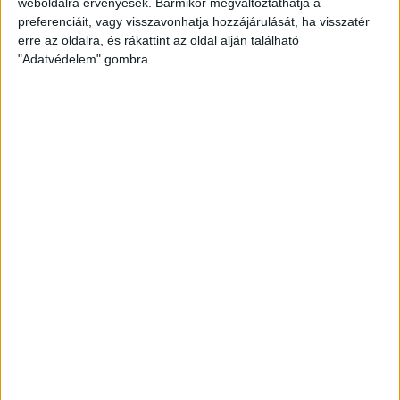
weboldalra érvényesek. Bármikor megváltoztathatja a
preferenciáit, vagy visszavonhatja hozzájárulását, ha visszatér
erre az oldalra, és rákattint az oldal alján található
"Adatvédelem" gombra.
Átlátszó baseball sapka Vintage
Peach színben
Klasszikus vintage stílusú baseball sapka divatos,
mosott hatású peach színben, piros A (Átlátszó)
logóval az elején. Munkába menet, igény esetén
otthonra és tüntetésre is kiváló viselet. One size: 57-
60 centis fejkörméretre állítható.
8.000
Ft
KOSÁRBA TESZEM