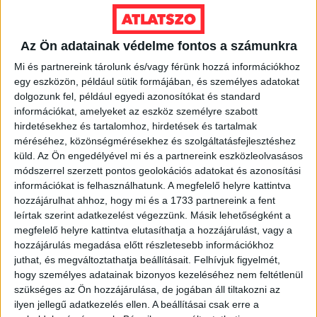
sűrűségű OEKO-TEX 100% pamut.
10.000
Ft
Az Ön adatainak védelme fontos a számunkra
Ennek
Mi és partnereink tárolunk és/vagy férünk hozzá információkhoz
a
VÁLASSZ MÉRETET!
egy eszközön, például sütik formájában, és személyes adatokat
terméknek
dolgozunk fel, például egyedi azonosítókat és standard
több
információkat, amelyeket az eszköz személyre szabott
variációja
hirdetésekhez és tartalomhoz, hirdetések és tartalmak
van.
méréséhez, közönségmérésekhez és szolgáltatásfejlesztéshez
A
küld.
Az Ön engedélyével mi és a partnereink eszközleolvasásos
változatok
módszerrel szerzett pontos geolokációs adatokat és azonosítási
információkat is felhasználhatunk. A megfelelő helyre kattintva
a
hozzájárulhat ahhoz, hogy mi és a 1733 partnereink a fent
termékoldalon
leírtak szerint adatkezelést végezzünk. Másik lehetőségként a
választhatók
megfelelő helyre kattintva elutasíthatja a hozzájárulást, vagy a
ki
hozzájárulás megadása előtt részletesebb információkhoz
juthat, és megváltoztathatja beállításait.
Felhívjuk figyelmét,
hogy személyes adatainak bizonyos kezeléséhez nem feltétlenül
szükséges az Ön hozzájárulása, de jogában áll tiltakozni az
ilyen jellegű adatkezelés ellen. A beállításai csak erre a