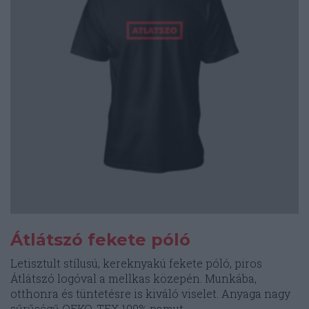
Átlátszó fekete póló
Letisztult stílusú, kereknyakú fekete póló, piros
Átlátszó logóval a mellkas közepén. Munkába,
otthonra és tüntetésre is kiváló viselet. Anyaga nagy
sűrűségű OEKO-TEX 100% pamut.