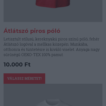
Átlátszó piros póló
Letisztult stílusú, kereknyakú piros színű póló, fehér
Átlátszó logóval a mellkas közepén. Munkába,
otthonra és tüntetésre is kiváló viselet. Anyaga nagy
sűrűségű OEKO-TEX 100% pamut.
10.000
Ft
Ennek
a
VÁLASSZ MÉRETET!
terméknek
több
variációja
van.
A