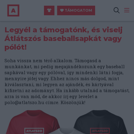
TÁMOGATOM
Legyél a támogatónk, és viselj
Átlátszós baseballsapkát vagy
pólót!
Soha vissza nem térő alkalom. Támogasd a
munkánkat, mi pedig megajándékozunk egy baseball
sapkával vagy egy pólóval, így mindenki látni fogja,
mennyire jófej vagy. Ehhez nincs más dolgod, mint
kiválasztani, mi legyen az ajándék, és kártyával
kifizetni az adományt. Ha inkább utalnád a támogatást,
arra is van mód, de akkor írj egy levelet a
polo@atlatszo.hu
címre. Köszönjük!