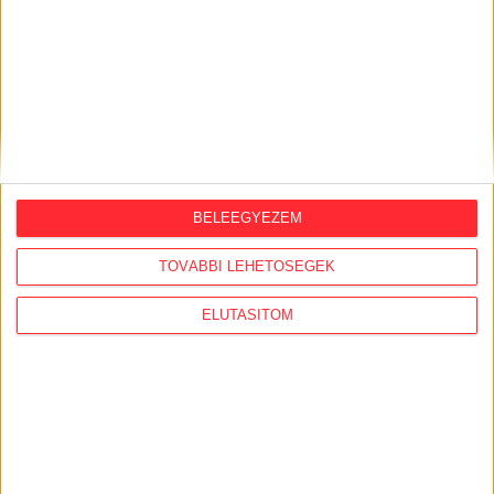
BELEEGYEZEM
TOVÁBBI LEHETŐSÉGEK
ELUTASÍTOM
Átlátszó baseball sapka Vintage
Dusky Pink színben
Klasszikus vintage stílusú baseball sapka divatos,
mosott hatású dusky pink színben, piros A (Átlátszó)