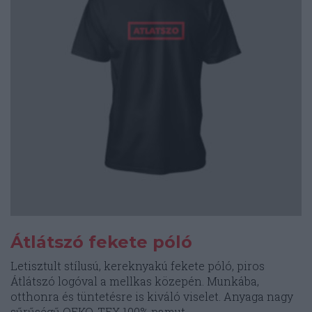
Átlátszó fekete póló
Letisztult stílusú, kereknyakú fekete póló, piros
Átlátszó logóval a mellkas közepén. Munkába,
otthonra és tüntetésre is kiváló viselet. Anyaga nagy
sűrűségű OEKO-TEX 100% pamut.