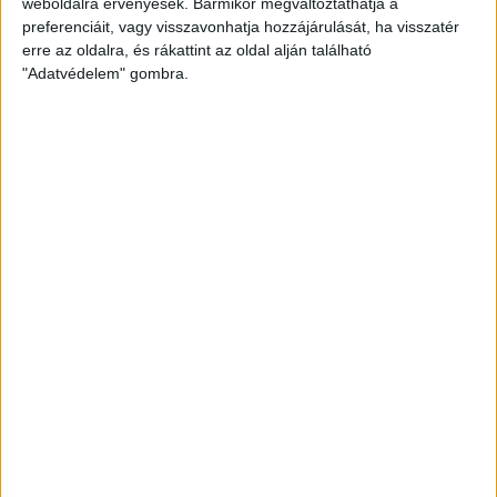
weboldalra érvényesek. Bármikor megváltoztathatja a
preferenciáit, vagy visszavonhatja hozzájárulását, ha visszatér
erre az oldalra, és rákattint az oldal alján található
"Adatvédelem" gombra.
Átlátszó baseball sapka Vintage
Peach színben
Klasszikus vintage stílusú baseball sapka divatos,
mosott hatású peach színben, piros A (Átlátszó)
logóval az elején. Munkába menet, igény esetén
otthonra és tüntetésre is kiváló viselet. One size: 57-
60 centis fejkörméretre állítható.
8.000
Ft
KOSÁRBA TESZEM