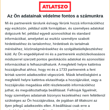
sűrűségű OEKO-TEX 100% pamut.
10.000
Ft
Az Ön adatainak védelme fontos a számunkra
Ennek
Mi és partnereink tárolunk és/vagy férünk hozzá információkhoz
a
VÁLASSZ MÉRETET!
egy eszközön, például sütik formájában, és személyes adatokat
terméknek
dolgozunk fel, például egyedi azonosítókat és standard
több
információkat, amelyeket az eszköz személyre szabott
variációja
hirdetésekhez és tartalomhoz, hirdetések és tartalmak
van.
méréséhez, közönségmérésekhez és szolgáltatásfejlesztéshez
A
küld.
Az Ön engedélyével mi és a partnereink eszközleolvasásos
változatok
módszerrel szerzett pontos geolokációs adatokat és azonosítási
információkat is felhasználhatunk. A megfelelő helyre kattintva
a
hozzájárulhat ahhoz, hogy mi és a 1733 partnereink a fent
termékoldalon
leírtak szerint adatkezelést végezzünk. Másik lehetőségként a
választhatók
megfelelő helyre kattintva elutasíthatja a hozzájárulást, vagy a
ki
hozzájárulás megadása előtt részletesebb információkhoz
juthat, és megváltoztathatja beállításait.
Felhívjuk figyelmét,
hogy személyes adatainak bizonyos kezeléséhez nem feltétlenül
szükséges az Ön hozzájárulása, de jogában áll tiltakozni az
ilyen jellegű adatkezelés ellen. A beállításai csak erre a