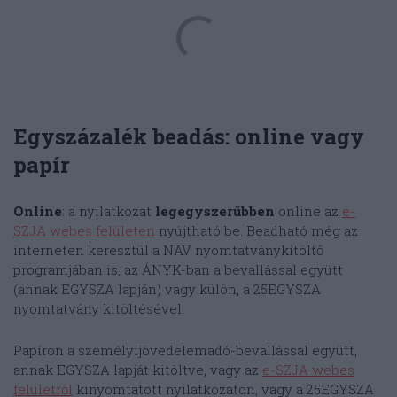
Egyszázalék beadás: online vagy
papír
Online
: a nyilatkozat
legegyszerűbben
online az
e-
SZJA webes felületen
nyújtható be. Beadható még az
interneten keresztül a NAV nyomtatványkitöltő
programjában is, az ÁNYK-ban a bevallással együtt
(annak EGYSZA lapján) vagy külön, a 25EGYSZA
nyomtatvány kitöltésével.
Papíron a személyijövedelemadó-bevallással együtt,
annak EGYSZA lapját kitöltve, vagy az
e-SZJA webes
felületről
kinyomtatott nyilatkozaton, vagy a 25EGYSZA