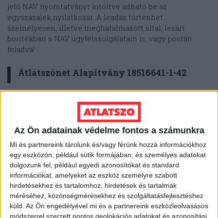
jelű NAV nyomtatványt kitöltve adható be az
egyszázalék nyilatkozat. A leadás történhet
személyesen, illetve meghatalmazott által, lezárt
borítékban a NAV ügyfélszolgálatain is, vagy postán
feladva!
Átlátszónet Alapítvány 18516641-1-42
A kitöltött nyilatkozatot külön, zárt borítékba kell tenni,
amire rá kell írni az adózó nevét, lakcímét és
adóazonosító jelét. Ezt be kell tenni egy másik
Az Ön adatainak védelme fontos a számunkra
borítékba, és azt megcímezni és elpostázni a NAV
részére, ahova legkésőbb 2026. május 20-ig be kell
Mi és partnereink tárolunk és/vagy férünk hozzá információkhoz
érkezzen. A nyilatkozat postázási címe az állandó
egy eszközön, például sütik formájában, és személyes adatokat
lakhely függvénye, a postázási címet
innen lehet
dolgozunk fel, például egyedi azonosítókat és standard
kinézni
.
információkat, amelyeket az eszköz személyre szabott
hirdetésekhez és tartalomhoz, hirdetések és tartalmak
méréséhez, közönségmérésekhez és szolgáltatásfejlesztéshez
Egyes munkáltatók is vállalhatják a nyilatkozatok
küld.
Az Ön engedélyével mi és a partnereink eszközleolvasásos
összegyűjtését, ekkor a borítékon a leragasztás helyén
módszerrel szerzett pontos geolokációs adatokat és azonosítási