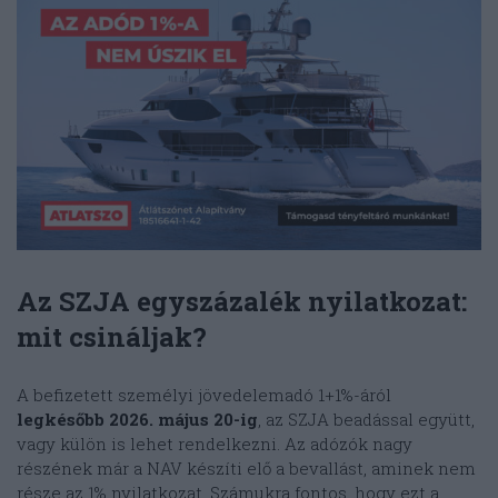
Az
SZJA egyszázalék
nyilatkozat:
mit csináljak?
A befizetett személyi jövedelemadó 1+1%-áról
legkésőbb 2026. május 20-ig
, az SZJA beadással együtt,
vagy külön is lehet rendelkezni. Az adózók nagy
részének már a NAV készíti elő a bevallást, aminek nem
része az 1% nyilatkozat. Számukra fontos, hogy ezt a