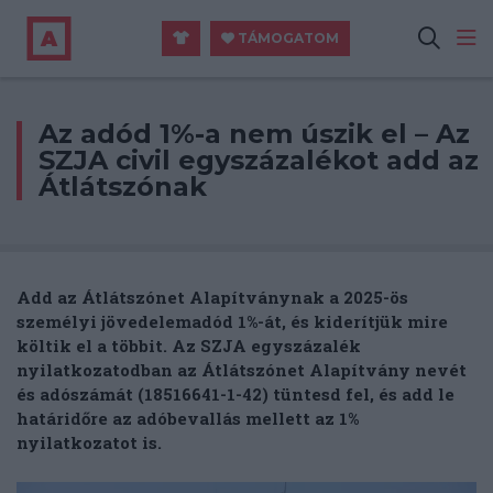
TÁMOGATOM
Az adód 1%-a nem úszik el – Az
SZJA civil egyszázalékot add az
Átlátszónak
Add az Átlátszónet Alapítványnak a 2025-ös
személyi jövedelemadód 1%-át, és kiderítjük mire
költik el a többit.
Az
SZJA egyszázalék
nyilatkozatodban az Átlátszónet Alapítvány nevét
és adószámát (18516641-1-42) tüntesd fel, és add le
határidőre az adóbevallás mellett az 1%
nyilatkozatot is.