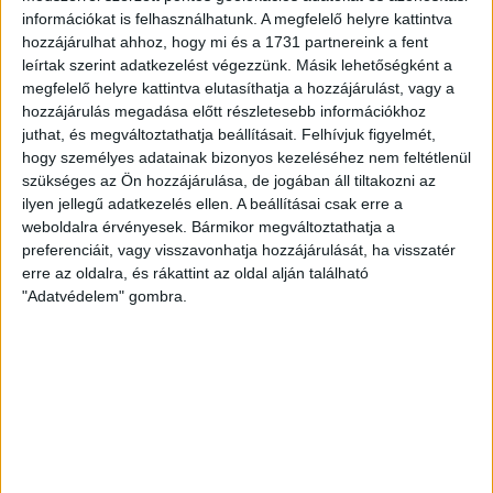
szerepelnie kell a felajánló aláírásának is.
információkat is felhasználhatunk. A megfelelő helyre kattintva
hozzájárulhat ahhoz, hogy mi és a 1731 partnereink a fent
leírtak szerint adatkezelést végezzünk. Másik lehetőségként a
megfelelő helyre kattintva elutasíthatja a hozzájárulást, vagy a
hozzájárulás megadása előtt részletesebb információkhoz
juthat, és megváltoztathatja beállításait.
Felhívjuk figyelmét,
hogy személyes adatainak bizonyos kezeléséhez nem feltétlenül
szükséges az Ön hozzájárulása, de jogában áll tiltakozni az
ilyen jellegű adatkezelés ellen. A beállításai csak erre a
weboldalra érvényesek. Bármikor megváltoztathatja a
preferenciáit, vagy visszavonhatja hozzájárulását, ha visszatér
erre az oldalra, és rákattint az oldal alján található
"Adatvédelem" gombra.
Határidők
Legkésőbb 2026. május 20. éjfélig kell a nyilatkozatot
leadni, de valakinek korábban van a határidő.
Az egyéni vállalkozóknak, akik február 25-éig