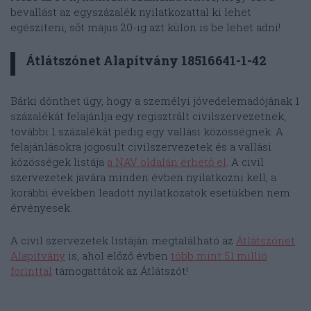
bevallást az egyszázalék nyilatkozattal ki lehet
egészíteni, sőt május 20-ig azt külön is be lehet adni!
Átlátszónet Alapítvány 18516641-1-42
Bárki dönthet úgy, hogy a személyi jövedelemadójának 1
százalékát felajánlja egy regisztrált civilszervezetnek,
további 1 százalékát pedig egy vallási közösségnek. A
felajánlásokra jogosult civilszervezetek és a vallási
közösségek listája
a NAV oldalán érhető el
. A civil
szervezetek javára minden évben nyilatkozni kell, a
korábbi években leadott nyilatkozatok esetükben nem
érvényesek.
A civil szervezetek listáján megtalálható az
Átlátszónet
Alapítvány
is, ahol előző évben
több mint 51 millió
forinttal
támogattátok az Átlátszót!