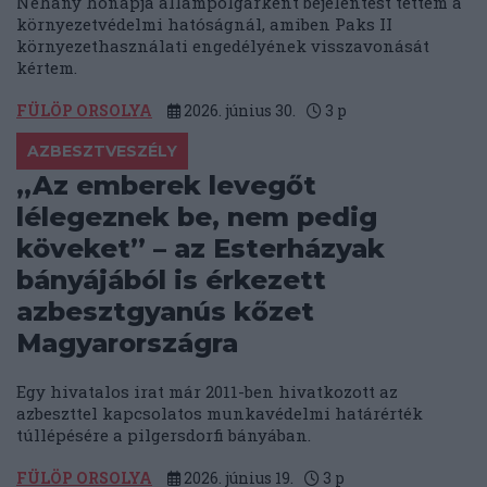
Néhány hónapja állampolgárként bejelentést tettem a
környezetvédelmi hatóságnál, amiben Paks II
környezethasználati engedélyének visszavonását
kértem.
FÜLÖP ORSOLYA
2026. június 30.
3
p
AZBESZTVESZÉLY
„Az emberek levegőt
lélegeznek be, nem pedig
köveket” – az Esterházyak
bányájából is érkezett
azbesztgyanús kőzet
Magyarországra
Egy hivatalos irat már 2011-ben hivatkozott az
azbeszttel kapcsolatos munkavédelmi határérték
túllépésére a pilgersdorfi bányában.
FÜLÖP ORSOLYA
2026. június 19.
3
p