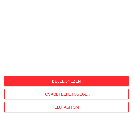
BELEEGYEZEM
KÖRNYEZET AJÁNLÓ
TOVÁBBI LEHETŐSÉGEK
2026. február 17.
ELUTASÍTOM
Foggal-körömmel védte a kormány a
gödi akkugyárat a parlamentben az
elmúlt években