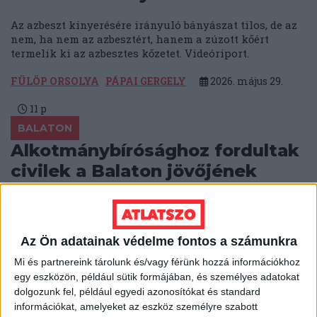
Az azbeszt kinyerésére irányuló bányászat tilos, de az
nem, ha nem az azbesztért, hanem a zúzott kőért
termelik ki az azbesztes kőzetet. Videóriport.
FÜLÖP ORSOLYA
PÁPAI GERGELY
2026. május 29.
11
p
BALATON
Alkotmánybírósághoz fordultak
civilek a Balaton jövőjének
védelmében
Alkotmányjogi panaszt nyújtottak be balatoni
érintettek a TASZ segítségével a vízparti építkezéseket
Az Ön adatainak védelme fontos a számunkra
szabályozó új kormányrendelet ellen.
Mi és partnereink tárolunk és/vagy férünk hozzá információkhoz
egy eszközön, például sütik formájában, és személyes adatokat
BODNÁR ZSUZSA
2026. május 19.
3
p
dolgozunk fel, például egyedi azonosítókat és standard
KLÍMAKATASZTRÓFA
információkat, amelyeket az eszköz személyre szabott