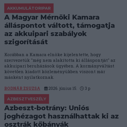
AKKUMULÁTORIPAR
A Magyar Mérnöki Kamara
álláspontot váltott, támogatja
az akkuipari szabályok
szigorítását
Korábban a Kamara elnöke kijelentette, hogy
szervezetük "még nem alakította ki álláspontját" az
akkuipari beruházások ügyében. A kormányváltást
követően kiadott közleményükben viszont már
másként nyilatkoznak.
BODNÁR ZSUZSA
2026. június 15.
3
p
AZBESZTVESZÉLY
Azbeszt-botrány: Uniós
joghézagot használhattak ki az
osztrák kőbányák