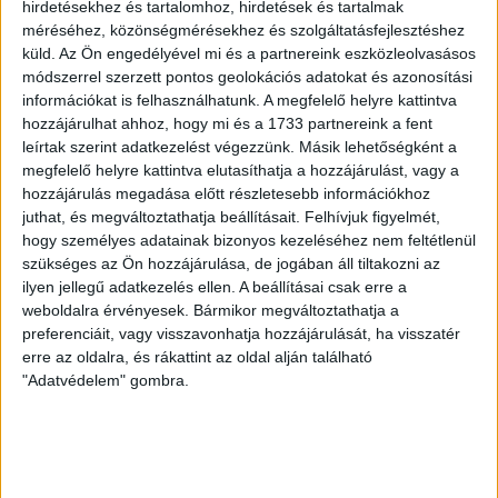
hirdetésekhez és tartalomhoz, hirdetések és tartalmak
Fogyatkoznak a föld alatti
méréséhez, közönségmérésekhez és szolgáltatásfejlesztéshez
vízkészletek, mutatjuk a NASA
küld.
Az Ön engedélyével mi és a partnereink eszközleolvasásos
térképét
módszerrel szerzett pontos geolokációs adatokat és azonosítási
információkat is felhasználhatunk. A megfelelő helyre kattintva
hozzájárulhat ahhoz, hogy mi és a 1733 partnereink a fent
A NASA kutatóintézete hetente térképeken mutatja be
leírtak szerint adatkezelést végezzünk. Másik lehetőségként a
a talajvíz-szint alakulását világszerte. Animációt
megfelelő helyre kattintva elutasíthatja a hozzájárulást, vagy a
készítettünk az elmúlt 23 év térképeiből.
hozzájárulás megadása előtt részletesebb információkhoz
juthat, és megváltoztathatja beállításait.
Felhívjuk figyelmét,
FÜLÖP ORSOLYA
2026. május 8.
6
p
hogy személyes adatainak bizonyos kezeléséhez nem feltétlenül
AKKUGYÁR
szükséges az Ön hozzájárulása, de jogában áll tiltakozni az
ilyen jellegű adatkezelés ellen. A beállításai csak erre a
A magyar akkugyárak évekig
weboldalra érvényesek. Bármikor megváltoztathatja a
akár százötvenszer több
preferenciáit, vagy visszavonhatja hozzájárulását, ha visszatér
magzatkárosító oldószert is
erre az oldalra, és rákattint az oldal alján található
"Adatvédelem" gombra.
kibocsáthattak, mint a
németek
Az NMP-kibocsátás határértéke a gödi és a komáromi
gyárakban néhány éve még 150-szerese volt az uniós