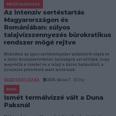
MEZŐGAZDASÁG
Az intenzív sertéstartás
Magyarországon és
Romániában: súlyos
talajvízszennyezés bürokratikus
rendszer mögé rejtve
Miközben az ipari sertéstelepeket működtető cégek és
a helyi környezetvédelmi hatóságok azt állítják, hogy
megvédik a vizeket és a talajt a káros hatásoktól, a
hivatalos jelentések mást mutatnak.
SEGESVÁRI CSABA
2026. július 7.
11
p
PAKS
Ismét termálvízzé vált a Duna
Paksnál