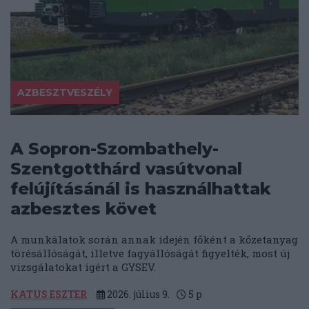
AZBESZTVESZÉLY
A Sopron-Szombathely-
Szentgotthárd vasútvonal
felújításánál is használhattak
azbesztes követ
A munkálatok során annak idején főként a kőzetanyag
törésállóságát, illetve fagyállóságát figyelték, most új
vizsgálatokat ígért a GYSEV.
KATUS ESZTER
2026. július 9.
5
p