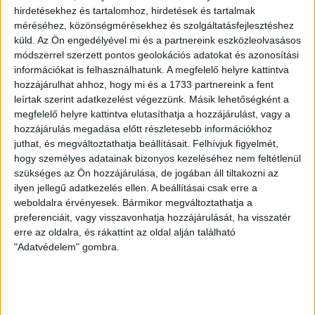
más jel is utal a rejtőzködésre, nem kizárt, hogy a
hirdetésekhez és tartalomhoz, hirdetések és tartalmak
„terelés” szempont volt a lajstromjel, illetve az egyedi
méréséhez, közönségmérésekhez és szolgáltatásfejlesztéshez
HEX-azonosító kiválasztásakor.
küld.
Az Ön engedélyével mi és a partnereink eszközleolvasásos
módszerrel szerzett pontos geolokációs adatokat és azonosítási
A szakértő ugyanakkor megjegyezte: ez csak az első pár
információkat is felhasználhatunk. A megfelelő helyre kattintva
hónapban lehet eredményes, előbb-utóbb ugyanis a
hozzájárulhat ahhoz, hogy mi és a 1733 partnereink a fent
repülőgépeket figyelő spotterek vagy más repülős
leírtak szerint adatkezelést végezzünk. Másik lehetőségként a
közösségek tagjai észlelik a változást, és frissítik az
megfelelő helyre kattintva elutasíthatja a hozzájárulást, vagy a
adatbázisokat.
hozzájárulás megadása előtt részletesebb információkhoz
juthat, és megváltoztathatja beállításait.
Felhívjuk figyelmét,
Hol járt eddig az OE-LOT?
hogy személyes adatainak bizonyos kezeléséhez nem feltétlenül
szükséges az Ön hozzájárulása, de jogában áll tiltakozni az
ilyen jellegű adatkezelés ellen. A beállításai csak erre a
Bár a repülőgép még nem túl sok helyen járt, máris
weboldalra érvényesek. Bármikor megváltoztathatja a
sejthető, hogy kapcsolatban áll a NER legfelsőbb
preferenciáit, vagy visszavonhatja hozzájárulását, ha visszatér
köreivel.
erre az oldalra, és rákattint az oldal alján található
"Adatvédelem" gombra.
Október 3-án például a másik két NER-jet (
OE-HUG
,
OE-
HOZ
) által is gyakorta látogatott franciaországi
Bordeaux-ba repült. Az út alkalmával a budapesti
felszálláshoz a Mészáros-féle helikopter (OE-XWY) vitt