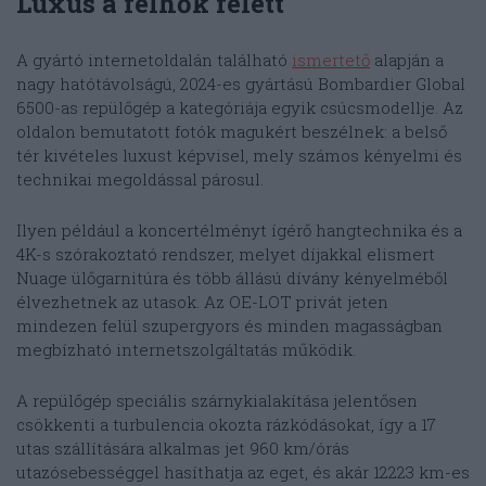
Luxus a felhők felett
A gyártó internetoldalán található
ismertető
alapján a
nagy hatótávolságú, 2024-es gyártású Bombardier Global
6500-as repülőgép a kategóriája egyik csúcsmodellje. Az
oldalon bemutatott fotók magukért beszélnek: a belső
tér kivételes luxust képvisel, mely számos kényelmi és
technikai megoldással párosul.
Ilyen például a koncertélményt ígérő hangtechnika és a
4K-s szórakoztató rendszer, melyet díjakkal elismert
Nuage ülőgarnitúra és több állású dívány kényelméből
élvezhetnek az utasok. Az OE-LOT privát jeten
mindezen felül szupergyors és minden magasságban
megbízható internetszolgáltatás működik.
A repülőgép speciális szárnykialakítása jelentősen
csökkenti a turbulencia okozta rázkódásokat, így a 17
utas szállítására alkalmas jet 960 km/órás
utazósebességgel hasíthatja az eget, és akár 12223 km-es