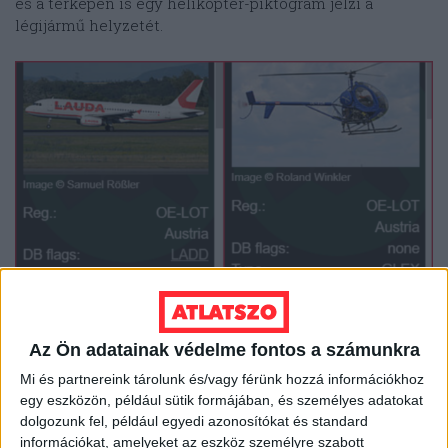
és a térképen is egy helikopter-piktogram jelzi a
légijármű helyzetét.
forrás:
ADS-B Exchange
Az Ön adatainak védelme fontos a számunkra
Az ADS-B Exchange oldal mögött működő közösség
Mi és partnereink tárolunk és/vagy férünk hozzá információkhoz
egyik szakértője szerint egyáltalán nem ritka, hogy egy
egy eszközön, például sütik formájában, és személyes adatokat
repülőgép korábban más légijárműhöz tartozó
dolgozunk fel, például egyedi azonosítókat és standard
azonosítókat kap. Az OE-LOT esetében azonban, miután
információkat, amelyeket az eszköz személyre szabott