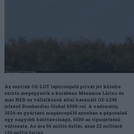
Az osztrák OE-LOT lajstromjelű privát jet külsőre
szinte megegyezik a korábban Mészáros Lőrinc és
más NER-es vállalkozók által használt OE-LEM
jelzésű Bombardier Global 6000-rel. A vadonatúj,
2024-es gyártású magánrepülő azonban a gépcsalád
egy nagyobb hatótávolságú, 6500-as típusjelzésű
változata. Az ára 56 millió dollár, azaz 22 milliárd
120 millió forint.