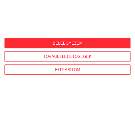
MÉSZÁROS LŐRINC
NERTRAVEL
OE-LEM
OE-LOT
BELEEGYEZEM
MEGOSZTÁS
TOVÁBBI LEHETŐSÉGEK
ELUTASÍTOM
Nélküled nincsenek sztorik.
BANKKÁRTYA