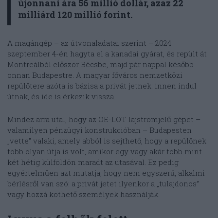
újonnani ára 56 millió dollár, azaz 22
milliárd 120 millió forint.
A magángép – az útvonaladatai szerint – 2024.
szeptember 4-én hagyta el a kanadai gyárat, és repült át
Montreálból először Bécsbe, majd pár nappal később
onnan Budapestre. A magyar főváros nemzetközi
repülőtere azóta is bázisa a privát jetnek: innen indul
útnak, és ide is érkezik vissza.
Mindez arra utal, hogy az OE-LOT lajstromjelű gépet –
valamilyen pénzügyi konstrukcióban – Budapesten
„vette” valaki, amely abból is sejthető, hogy a repülőnek
több olyan útja is volt, amikor egy vagy akár több mint
két hétig külföldön maradt az utasával. Ez pedig
egyértelműen azt mutatja, hogy nem egyszerű, alkalmi
bérlésről van szó: a privát jetet ilyenkor a „tulajdonos”
vagy hozzá köthető személyek használják.