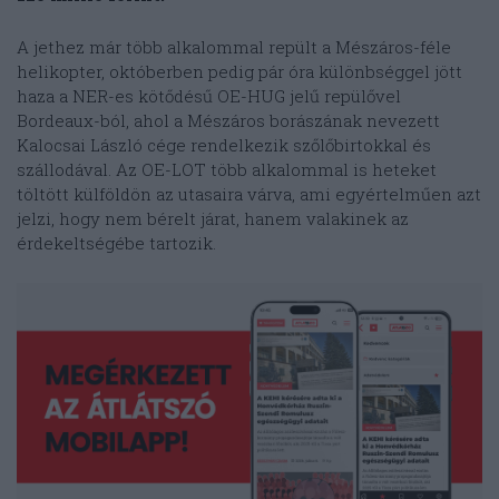
A jethez már több alkalommal repült a Mészáros-féle
helikopter, októberben pedig pár óra különbséggel jött
haza a NER-es kötődésű OE-HUG jelű repülővel
Bordeaux-ból, ahol a Mészáros borászának nevezett
Kalocsai László cége rendelkezik szőlőbirtokkal és
szállodával. Az OE-LOT több alkalommal is heteket
töltött külföldön az utasaira várva, ami egyértelműen azt
jelzi, hogy nem bérelt járat, hanem valakinek az
érdekeltségébe tartozik.