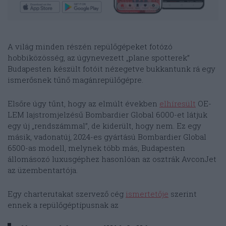
A világ minden részén repülőgépeket fotózó
hobbiközösség, az úgynevezett „plane spotterek”
Budapesten készült fotóit nézegetve bukkantunk rá egy
ismerősnek tűnő magánrepülőgépre.
Elsőre úgy tűnt, hogy az elmúlt években
elhíresült
OE-
LEM lajstromjelzésű Bombardier Global 6000-et látjuk
egy új „rendszámmal”, de kiderült, hogy nem. Ez egy
másik, vadonatúj, 2024-es gyártású Bombardier Global
6500-as modell, melynek több más, Budapesten
állomásozó luxusgéphez hasonlóan az osztrák AvconJet
az üzembentartója.
Egy charterutakat szervező cég
ismertetője
szerint
ennek a repülőgéptípusnak az