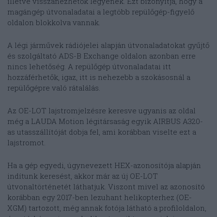
illetve visszanézhetők legyenek. Ezt bizonyítja, hogy a
magángép útvonaladatai a legtöbb repülőgép-figyelő
oldalon blokkolva vannak.
A légi járművek rádiójelei alapján útvonaladatokat gyűjtő
és szolgáltató ADS-B Exchange oldalon azonban erre
nincs lehetőség. A repülőgép útvonaladatai itt
hozzáférhetők, igaz, itt is nehezebb a szokásosnál a
repülőgépre való rátalálás.
Az OE-LOT lajstromjelzésre keresve ugyanis az oldal
még a LAUDA Motion légitársaság egyik AIRBUS A320-
as utasszállítóját dobja fel, ami korábban viselte ezt a
lajstromot.
Ha a gép egyedi, úgynevezett HEX-azonosítója alapján
indítunk keresést, akkor már az új OE-LOT
útvonaltörténetét láthatjuk. Viszont mivel az azonosító
korábban egy 2017-ben lezuhant helikopterhez (OE-
XGM) tartozott, még annak fotója látható a profiloldalon,