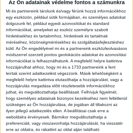
Az Ön adatainak védelme fontos a számunkra
Mi és partnereink tárolunk és/vagy férünk hozzá információkhoz
egy eszközön, például sütik formájában, és személyes adatokat
dolgozunk fel, például egyedi azonosítókat és standard
információkat, amelyeket az eszköz személyre szabott
hirdetésekhez és tartalomhoz, hirdetések és tartalmak
méréséhez, közönségmérésekhez és szolgáltatásfejlesztéshez
küld.
Az Ön engedélyével mi és a partnereink eszközleolvasásos
módszerrel szerzett pontos geolokációs adatokat és azonosítási
információkat is felhasználhatunk. A megfelelő helyre kattintva
hozzájárulhat ahhoz, hogy mi és a 1733 partnereink a fent
leírtak szerint adatkezelést végezzünk. Másik lehetőségként a
megfelelő helyre kattintva elutasíthatja a hozzájárulást, vagy a
hozzájárulás megadása előtt részletesebb információkhoz
juthat, és megváltoztathatja beállításait.
Felhívjuk figyelmét,
hogy személyes adatainak bizonyos kezeléséhez nem feltétlenül
szükséges az Ön hozzájárulása, de jogában áll tiltakozni az
ilyen jellegű adatkezelés ellen. A beállításai csak erre a
weboldalra érvényesek. Bármikor megváltoztathatja a
preferenciáit, vagy visszavonhatja hozzájárulását, ha visszatér
erre az oldalra, és rákattint az oldal alján található