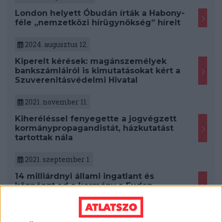
London helyett Óbudán írták a Habony-
féle „nemzetközi hírügynökség” híreit
2024. augusztus 12.
Kiperelt kérések: magánszemélyek
bankszámláiról is kimutatásokat kért a
Szuverenitásvédelmi Hivatal
2021. november 11.
Kiheréléssel fenyegette a jogvégzett
kormánypropagandistát, házkutatást
tartottak nála
2021. szeptember 1.
14 milliárdnyi állami ingatlant és
közpénzt ad a kormány a Fudan-
alapítványba