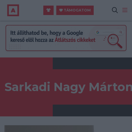
TÁMOGATOM
Sarkadi Nagy Márto