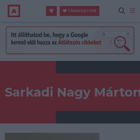
TÁMOGATOM
Sarkadi Nagy Márto