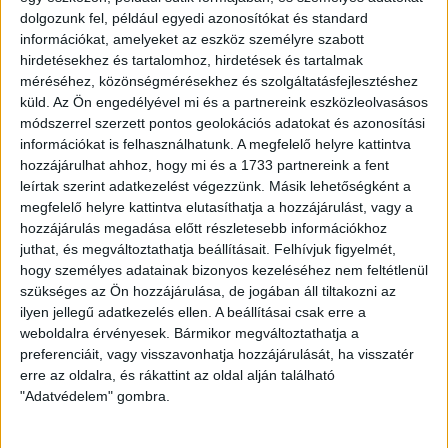
dolgozunk fel, például egyedi azonosítókat és standard
információkat, amelyeket az eszköz személyre szabott
hirdetésekhez és tartalomhoz, hirdetések és tartalmak
méréséhez, közönségmérésekhez és szolgáltatásfejlesztéshez
küld.
Az Ön engedélyével mi és a partnereink eszközleolvasásos
módszerrel szerzett pontos geolokációs adatokat és azonosítási
információkat is felhasználhatunk. A megfelelő helyre kattintva
hozzájárulhat ahhoz, hogy mi és a 1733 partnereink a fent
leírtak szerint adatkezelést végezzünk. Másik lehetőségként a
megfelelő helyre kattintva elutasíthatja a hozzájárulást, vagy a
hozzájárulás megadása előtt részletesebb információkhoz
juthat, és megváltoztathatja beállításait.
Felhívjuk figyelmét,
hogy személyes adatainak bizonyos kezeléséhez nem feltétlenül
szükséges az Ön hozzájárulása, de jogában áll tiltakozni az
ilyen jellegű adatkezelés ellen. A beállításai csak erre a
weboldalra érvényesek. Bármikor megváltoztathatja a
preferenciáit, vagy visszavonhatja hozzájárulását, ha visszatér
erre az oldalra, és rákattint az oldal alján található
"Adatvédelem" gombra.