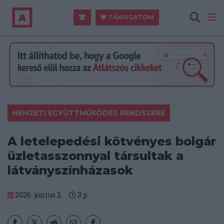
TÁMOGATOM
NEMZETI EGYÜTTMŰKÖDÉS RENDSZERE
A letelepedési kötvényes bolgár
üzletasszonnyal társultak a
látványszínházasok
2026. június 2.
3
p