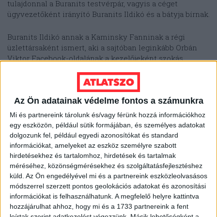
tulajdonnal a Buranits testvérpár, vagyis a céget
ügyvezetőként irányító Buranits Ildikó és a bátyja bírnak.
Buranits Ildikó annak a Kaminsky Fanninak a régi
üzlettársaként ismert, aki a sajtóban leginkább Orbán
Viktor Facebook-oldalának a kezelőjeként szokás
emlegetni. Kaminskynak korábban kulcsszerepe volt
Orbán bulvársajtó-kapcsolatainak kiépítésében, és a 444
szerint
a legutóbbi választási kampány során a
Az Ön adatainak védelme fontos a számunkra
leköszönő miniszterelnök környezetének kifejezetten
befolyásos szereplővé vált.
Mi és partnereink tárolunk és/vagy férünk hozzá információkhoz
egy eszközön, például sütik formájában, és személyes adatokat
Kaminski és Buranits párosát már a Rogán Antal
dolgozunk fel, például egyedi azonosítókat és standard
polgármestersége idején zajlott belvárosi ingatlanügyek
információkat, amelyeket az eszköz személyre szabott
vonatkozásában is együtt
emlegették
anno, de a két nő
hirdetésekhez és tartalomhoz, hirdetések és tartalmak
kapcsolata mindmáig tart: Kaminski&Buranits
méréséhez, közönségmérésekhez és szolgáltatásfejlesztéshez
küld.
Az Ön engedélyével mi és a partnereink eszközleolvasásos
Kommunikációs Tanácsadó Kft. néven közös cégük is
módszerrel szerzett pontos geolokációs adatokat és azonosítási
van. A két Szűcs az Átlátszónak azt írta: Kaminskyval
információkat is felhasználhatunk. A megfelelő helyre kattintva
felületes köszönőviszonyban állnak, míg Buranits-csal
hozzájárulhat ahhoz, hogy mi és a 1733 partnereink a fent
kizárólag a cégátvétel ügyében találkoztak.
leírtak szerint adatkezelést végezzünk. Másik lehetőségként a