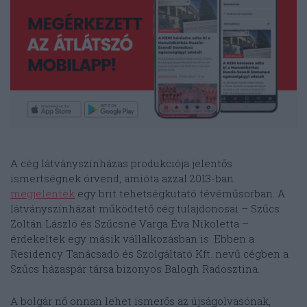
A cég látványszínházas produkciója jelentős
ismertségnek örvend, amióta azzal 2013-ban
megjelentek
egy brit tehetségkutató tévéműsorban. A
látványszínházat működtető cég tulajdonosai – Szűcs
Zoltán László és Szűcsné Varga Éva Nikoletta –
érdekeltek egy másik vállalkozásban is. Ebben a
Residency Tanácsadó és Szolgáltató Kft. nevű cégben a
Szűcs házaspár társa bizonyos Balogh Radosztina.
A bolgár nő onnan lehet ismerős az újságolvasónak,