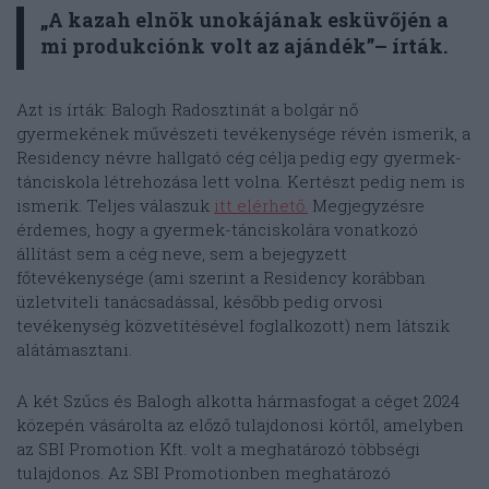
„A kazah elnök unokájának esküvőjén a
mi produkciónk volt az ajándék”– írták.
Azt is írták: Balogh Radosztinát a bolgár nő
gyermekének művészeti tevékenysége révén ismerik, a
Residency névre hallgató cég célja pedig egy gyermek-
tánciskola létrehozása lett volna. Kertészt pedig nem is
ismerik. Teljes válaszuk
itt elérhető.
Megjegyzésre
érdemes, hogy a gyermek-tánciskolára vonatkozó
állítást sem a cég neve, sem a bejegyzett
főtevékenysége (ami szerint a Residency korábban
üzletviteli tanácsadással, később pedig orvosi
tevékenység közvetítésével foglalkozott) nem látszik
alátámasztani.
A két Szűcs és Balogh alkotta hármasfogat a céget 2024
közepén vásárolta az előző tulajdonosi körtől, amelyben
az SBI Promotion Kft. volt a meghatározó többségi
tulajdonos. Az SBI Promotionben meghatározó