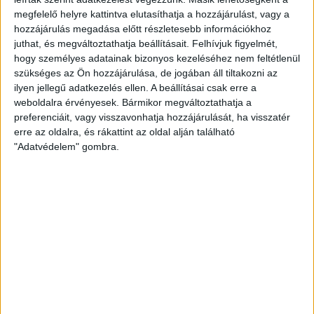
megfelelő helyre kattintva elutasíthatja a hozzájárulást, vagy a
Hozzátették: “társaságunk nem rendelkezik politikai
hozzájárulás megadása előtt részletesebb információkhoz
vagy olyan üzleti kapcsolatrendszerrel, amelybármilyen
juthat, és megváltoztathatja beállításait.
Felhívjuk figyelmét,
módon befolyásolhatta volna az NKA döntését”. Különös
hogy személyes adatainak bizonyos kezeléséhez nem feltétlenül
egybeesés, hogy Kaminsky a „liberális álhírgyártás”
szükséges az Ön hozzájárulása, de jogában áll tiltakozni az
ellenében létrejött Zebra digitális polgári kör oszlopos
ilyen jellegű adatkezelés ellen. A beállításai csak erre a
tagja
.
weboldalra érvényesek. Bármikor megváltoztathatja a
preferenciáit, vagy visszavonhatja hozzájárulását, ha visszatér
erre az oldalra, és rákattint az oldal alján található
"Adatvédelem" gombra.