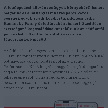
A letelepedési kötvényes ügyek környékéről ismert
bolgár nő és a látványszínházas páros közös
cégének egyik egyik korábbi tulajdonosa pedig
Kaminsky Fanny üzlettársaként ismert. Szédítően
szerteágazó kapcsolódásokat találtunk az adófizetői
pénzekből 300 millió forintot kasszírozó
táncprodukció mögött.
Az Átlátszó által megszerzett adatok szerint majdnem
300 millió forintot nyert a Nemzeti Kulturális Alap (NKA)
botrányossá vált támogatásaiból az Attraction
Performances Kft. A kiugróan nagy összegű támogatás a
cég által működtetett látványszínház 2026. első félévi
fellépéseire szólt, noha a cég az eddigi pénzügyi
beszámolói szerint soha nem költött többet egy egész
évben sem 130 milliónál.