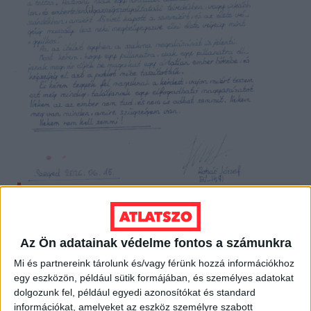
Jozef Roháč kézírásos levele
„Egyszer, már régen, tévében hallottam egy
Az Ön adatainak védelme fontos a számunkra
parlamenti képviselőt szenvedélyesen beszélni a
Mi és partnereink tárolunk és/vagy férünk hozzá információkhoz
magyar posztkommunista (i)gazságszolgáltatás
egy eszközön, például sütik formájában, és személyes adatokat
legsötétebb foltjáról. A Kaiser-ügyről. Hogy ilyen
dolgozunk fel, például egyedi azonosítókat és standard
Magyarországon már soha, de soha nem történhet
információkat, amelyeket az eszköz személyre szabott