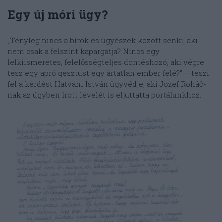
Egy új móri ügy?
„Tényleg nincs a bírók és ügyészek között senki, aki
nem csak a felszínt kapargatja? Nincs egy
lelkiismeretes, felelősségteljes döntéshozó, aki végre
tesz egy apró gesztust egy ártatlan ember felé?” – teszi
fel a kérdést Hatvani István ügyvédje, aki Jozef Roháč-
nak az ügyben írott levelét is eljuttatta portálunkhoz.