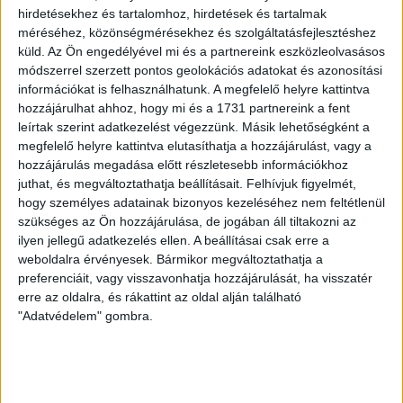
meg. És tessék, már megint… Itt van a Hatvani-ügy.
hirdetésekhez és tartalomhoz, hirdetések és tartalmak
Azt az embert elítélték 15 év fegyházbüntetésre
méréséhez, közönségmérésekhez és szolgáltatásfejlesztéshez
emberölésért, amelyet nem ő, hanem én követtem
küld.
Az Ön engedélyével mi és a partnereink eszközleolvasásos
el.”– fogalmaz a levelében Jozef Roháč.
módszerrel szerzett pontos geolokációs adatokat és azonosítási
információkat is felhasználhatunk. A megfelelő helyre kattintva
hozzájárulhat ahhoz, hogy mi és a 1731 partnereink a fent
A Fenyő-gyilkosság és az Aranykéz utcai robbantás
leírtak szerint adatkezelést végezzünk. Másik lehetőségként a
ügyében elítélt férfi hozzátette: „Tudom, hogy az ítéletet
megfelelő helyre kattintva elutasíthatja a hozzájárulást, vagy a
már nem lehet jóvátenni, de legalább egy hajszálnyit
hozzájárulás megadása előtt részletesebb információkhoz
enyhíteni rajta még lehet. Kérem, legalább ennyit
juthat, és megváltoztathatja beállításait.
Felhívjuk figyelmét,
tegyenek meg!” Roháč. a levelében később is visszatért
hogy személyes adatainak bizonyos kezeléséhez nem feltétlenül
a móri bankrablásnál elkövetett gyilkosságokért
szükséges az Ön hozzájárulása, de jogában áll tiltakozni az
ilyen jellegű adatkezelés ellen. A beállításai csak erre a
ártatlanul elítélt Kaiser Ede ügyére.
weboldalra érvényesek. Bármikor megváltoztathatja a
preferenciáit, vagy visszavonhatja hozzájárulását, ha visszatér
Kaiser életfogytiglant kapott, de arra még az
erre az oldalra, és rákattint az oldal alján található
"Adatvédelem" gombra.
Atyaúristen sem tudott nézni a mennyekből és
megoldotta azt a kegyetlen, és inkompetens
ítéletet” – írja. Jozef Roháč szerint valami hasonló
vár „a Hatvani-ügy jogi fiaskójára is. Ha valakit
büntetni akarnak, tegyék meg velem, mert én