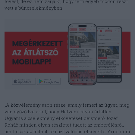
lövést, de ez nem zárja ki, hogy férfi egyéb módon részt
vett a bűncselekményben.
„A közvélemény azon része, amely ismeri az ügyet, meg
van győződve arról, hogy Hatvani István ártatlan.
Ugyanis a cselekmény elkövetését beismerő Jozef
Roháč minden olyan részletet tudott az emberölésről,
amit csak az tudhat, aki azt valóban elkövette. Arról nem