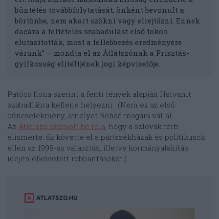
büntetés továbbfolytatását, önként bevonult a
börtönbe, nem akart szökni vagy elrejtőzni. Ennek
dacára a feltételes szabadulást első fokon
elutasították, most a fellebbezés eredményére
várunk” – mondta el az Átlátszónak a Prisztás-
gyilkosság elítéltjének jogi képviselője.
Patócs Ilona szerint a fenti tények alapján Hatvanit
szabadlábra kellene helyezni. (Nem ez az első
bűncselekmény, amelyet Roháč magára vállal.
Az
Átlátszó számolt be róla
, hogy a szlovák férfi
elismerte: ők követte el a pártszékházak és politikusok
ellen az 1998-as választás, illetve kormányalakítás
idején elkövetett robbantásokat.)