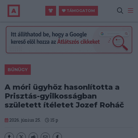
TÁMOGATOM
BŰNÜGY
A móri ügyhöz hasonlította a
Prisztás-gyilkosságban
született ítéletet Jozef Roháč
2026. június 25.
15
p