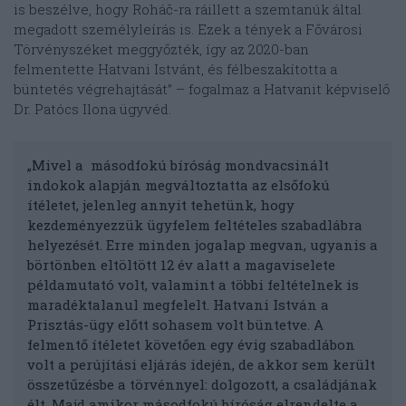
is beszélve, hogy Roháč-ra ráillett a szemtanúk által
megadott személyleírás is. Ezek a tények a Fővárosi
Törvényszéket meggyőzték, így az 2020-ban
felmentette Hatvani Istvánt, és félbeszakította a
büntetés végrehajtását” – fogalmaz a Hatvanit képviselő
Dr. Patócs Ilona ügyvéd.
„Mivel a másodfokú bíróság mondvacsinált
indokok alapján megváltoztatta az elsőfokú
ítéletet, jelenleg annyit tehetünk, hogy
kezdeményezzük ügyfelem feltételes szabadlábra
helyezését. Erre minden jogalap megvan, ugyanis a
börtönben eltöltött 12 év alatt a magaviselete
példamutató volt, valamint a többi feltételnek is
maradéktalanul megfelelt. Hatvani István a
Prisztás-ügy előtt sohasem volt büntetve. A
felmentő ítéletet követően egy évig szabadlábon
volt a perújítási eljárás idején, de akkor sem került
összetűzésbe a törvénnyel: dolgozott, a családjának
élt. Majd amikor másodfokú bíróság elrendelte a