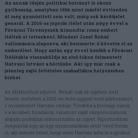
Az annak idején politikai botrányt is okozó
gyilkosság, amelyben több mint másfél évtizeden
át még gyanúsított sem volt, máig sok kérdőjelet
generál. A 2016-os jogerős ítélet után négy évvel a
Fővárosi Törvényszék kimondta: rossz embert
ítéltek el tettesként. Mindezt Jozef Roháč
vallomására alapozva, aki beismerte: ő követte el az
emberölést. Hogy aztán egy évvel később a Fővárosi
Ítélőtábla visszaküldje az első fokon felmentett
Hatvani Istvánt a börtönbe. Aki így már csak a
jelenleg zajló feltételes szabadlábra helyezésben
bízhat.
Az Átlátszóhoz eljutott Roháč-nak az ügyben írott
levele, melyben a 2002-es móri üggyel vont párhuzamot,
s nyilatkozott Hatvani védője. Továbbá a bírósági iratok,
s a korabeli híradások, valamint saját oknyomozásunk
alapján próbáljuk rekonstruálni az ügyet. Riportunkban
megszólal egy, az ügy nyomozásában részt vevő forrás
is, aki szerint lehet, hogy nem Hatvani adta le a gyilkos