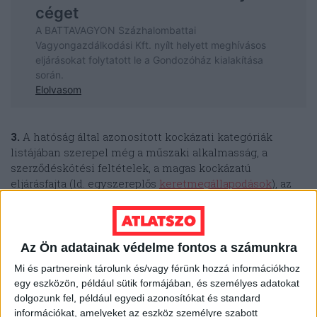
3.
A hatóság által azonosított kockázati kategóriák
listájában szerepel még a műszaki alkalmasság, a
szerződéskötési feltételek, a magas kockázatú
eljárásfajta (ld. egyszereplős
keretmegállapodások
), az
adminisztratív terhek és a versenykorlátozó műszaki
leírás is.
Az Ön adatainak védelme fontos a számunkra
Első kettőre jó példa az ISO 37001-es (az antikorrupciós)
tanúsítvány előírása, amelynek eredeti célja egy olyan
Mi és partnereink tárolunk és/vagy férünk hozzá információkhoz
irányítási rendszer bevezetése és fenntartása a
egy eszközön, például sütik formájában, és személyes adatokat
cégeknél, amellyel megelőzhetők, felismerhetők és
dolgozunk fel, például egyedi azonosítókat és standard
kezelhetők a korrupciós kockázatok. Csakhogy jelenleg
információkat, amelyeket az eszköz személyre szabott