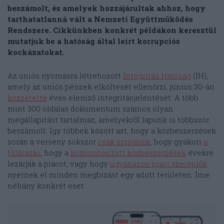
beszámolt, és amelyek hozzájárultak ahhoz, hogy
tarthatatlanná vált a Nemzeti Együttműködés
Rendszere. Cikkünkben konkrét példákon keresztül
mutatjuk be a hatóság által leírt korrupciós
kockázatokat.
Az uniós nyomásra létrehozott
Integritás Hatóság
(IH),
amely az uniós pénzek elköltését ellenőrzi, június 30-án
közzétette
éves elemző integritásjelentését. A több
mint 300 oldalas dokumentum számos olyan
megállapítást tartalmaz, amelyekről lapunk is többször
beszámolt. Így többek között azt, hogy a közbeszerzések
során a verseny sokszor
csak színjáték
, hogy gyakori
a
túlárazás
, hogy a
központosított közbeszerzések
évekre
lezárják a piacot, vagy hogy
ugyanazon piaci szereplők
nyernek el minden megbízást egy adott területen. Íme
néhány konkrét eset.