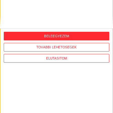
bukkantak fel versenytársként, a közbeszerzési szakértő
is gyakran volt közös, a sikerrátát pedig a Zuckerbergnél
okosabb Mészáros Lőrinc is megirigyelhette volna. A
korrupciógyanús eljárásokat cikkünk megjelenésével
egy időben jelentettük a
Közbeszerzési Hatóságnak
,
amely bírságokat szabott ki, valamint az Integritás
Hatóságnak is.
BELEEGYEZEM
TOVÁBBI LEHETŐSÉGEK
ELUTASÍTOM