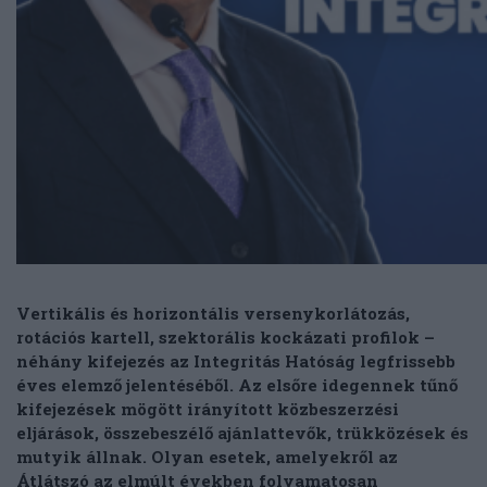
Vertikális és horizontális versenykorlátozás,
rotációs kartell, szektorális kockázati profilok –
néhány kifejezés az Integritás Hatóság legfrissebb
éves elemző jelentéséből. Az elsőre idegennek tűnő
kifejezések mögött irányított közbeszerzési
eljárások, összebeszélő ajánlattevők, trükközések és
mutyik állnak. Olyan esetek, amelyekről az
Átlátszó az elmúlt években folyamatosan