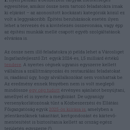
egyesítése, amikor össze nem tartozó feladatokra írnak
ki eljárást – az azonosított kockázati kategóriák közül ez
volt a leggyakoribb. Építési beruházások esetén ilyen
lehet a tervezés és a kivitelezés összevonása, vagy épp
az építési munkák mellé csapott egyéb szolgáltatások
elvárása is.
Az össze nem illő feladatokra jó példa lehet a Városliget
Ingatlanfejlesztő Zrt. egyik 2024-es, 1,5 milliárd értékű
tendere
. A nyertes cégnek ugyanis egyszerre kellett
vállalnia a szállítmányozási és restaurálási feladatokat
is, ráadásul úgy, hogy alvállalkozókat sem vonhattak be.
Az eredmény ennek fényében nem is volt meglepő:
mindössze
egy cég tudott
érvényes ajánlatot benyújtani,
amellyel el is nyerte a megbízást. De ugyanígy
versenykorlátozónak tűnt a Közbeszerzési és Ellátási
Főigazgatóság egyik
2025-ös kiírása is
, amelyben a
jelentkezőknek takarítást, kertgondozást és kártevő-
mentesítést is biztosítania kellett az ország egész
területén egyszerre (!).