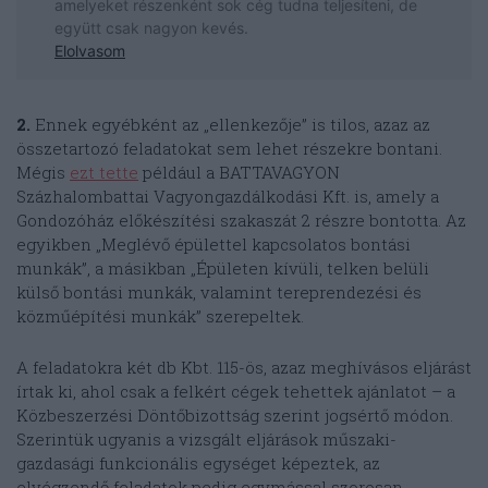
2.
Ennek egyébként az „ellenkezője” is tilos, azaz az
összetartozó feladatokat sem lehet részekre bontani.
Mégis
ezt tette
például a BATTAVAGYON
Százhalombattai Vagyongazdálkodási Kft. is, amely a
Gondozóház előkészítési szakaszát 2 részre bontotta. Az
egyikben „Meglévő épülettel kapcsolatos bontási
munkák”, a másikban „Épületen kívüli, telken belüli
külső bontási munkák, valamint tereprendezési és
közműépítési munkák” szerepeltek.
A feladatokra két db Kbt. 115-ös, azaz meghívásos eljárást
írtak ki, ahol csak a felkért cégek tehettek ajánlatot – a
Közbeszerzési Döntőbizottság szerint jogsértő módon.
Szerintük ugyanis a vizsgált eljárások műszaki-
gazdasági funkcionális egységet képeztek, az
elvégzendő feladatok pedig egymással szorosan