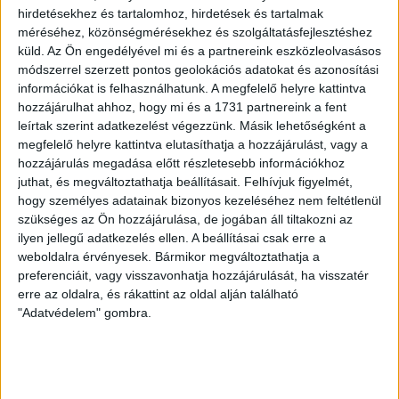
olyan kevés építőipari cég rendelkezik ezzel a
hirdetésekhez és tartalomhoz, hirdetések és tartalmak
tanúsítvánnyal, hogy azok az ajánlatkérők, akik ezt
méréséhez, közönségmérésekhez és szolgáltatásfejlesztéshez
feltételként szerepeltetik a közbeszerzési eljárásukban,
küld.
Az Ön engedélyével mi és a partnereink eszközleolvasásos
nagy eséllyel jelentősen korlátozzák a versenyt, és utat
módszerrel szerzett pontos geolokációs adatokat és azonosítási
nyitnak a korrupció előtt. Emiatt kapott például bírságot
információkat is felhasználhatunk. A megfelelő helyre kattintva
hozzájárulhat ahhoz, hogy mi és a 1731 partnereink a fent
Kamut község is, de a gödi önkormányzat is
leírtak szerint adatkezelést végezzünk. Másik lehetőségként a
előszeretettel
alkalmazta
:
megfelelő helyre kattintva elutasíthatja a hozzájárulást, vagy a
hozzájárulás megadása előtt részletesebb információkhoz
juthat, és megváltoztathatja beállításait.
Felhívjuk figyelmét,
hogy személyes adatainak bizonyos kezeléséhez nem feltétlenül
szükséges az Ön hozzájárulása, de jogában áll tiltakozni az
ilyen jellegű adatkezelés ellen. A beállításai csak erre a
weboldalra érvényesek. Bármikor megváltoztathatja a
preferenciáit, vagy visszavonhatja hozzájárulását, ha visszatér
erre az oldalra, és rákattint az oldal alján található
"Adatvédelem" gombra.