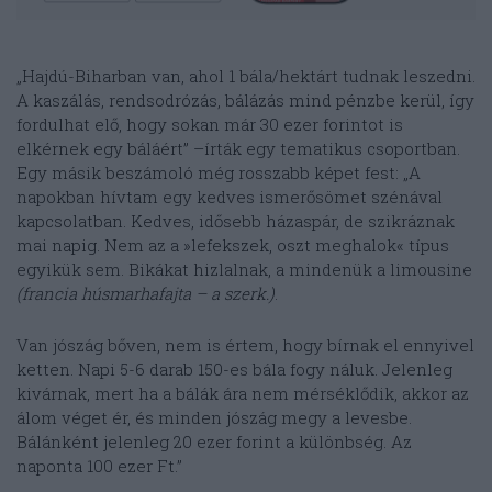
„Hajdú-Biharban van, ahol 1 bála/hektárt tudnak leszedni.
A kaszálás, rendsodrózás, bálázás mind pénzbe kerül, így
fordulhat elő, hogy sokan már 30 ezer forintot is
elkérnek egy báláért” –írták egy tematikus csoportban.
Egy másik beszámoló még rosszabb képet fest: „A
napokban hívtam egy kedves ismerősömet szénával
kapcsolatban. Kedves, idősebb házaspár, de szikráznak
mai napig. Nem az a »lefekszek, oszt meghalok« típus
egyikük sem. Bikákat hizlalnak, a mindenük a limousine
(francia húsmarhafajta – a szerk.)
.
Van jószág bőven, nem is értem, hogy bírnak el ennyivel
ketten. Napi 5-6 darab 150-es bála fogy náluk. Jelenleg
kivárnak, mert ha a bálák ára nem mérséklődik, akkor az
álom véget ér, és minden jószág megy a levesbe.
Bálánként jelenleg 20 ezer forint a különbség. Az
naponta 100 ezer Ft.”