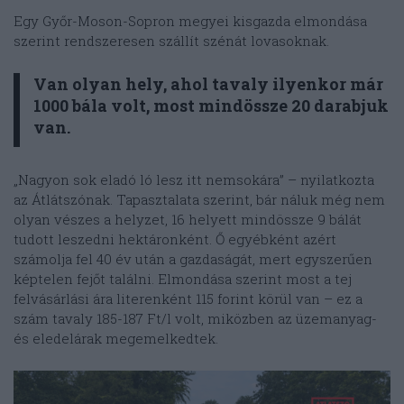
Egy Győr-Moson-Sopron megyei kisgazda elmondása
szerint rendszeresen szállít szénát lovasoknak.
Van olyan hely, ahol tavaly ilyenkor már
1000 bála volt, most mindössze 20 darabjuk
van.
„Nagyon sok eladó ló lesz itt nemsokára” – nyilatkozta
az Átlátszónak. Tapasztalata szerint, bár náluk még nem
olyan vészes a helyzet, 16 helyett mindössze 9 bálát
tudott leszedni hektáronként. Ő egyébként azért
számolja fel 40 év után a gazdaságát, mert egyszerűen
képtelen fejőt találni. Elmondása szerint most a tej
felvásárlási ára literenként 115 forint körül van – ez a
szám tavaly 185-187 Ft/l volt, miközben az üzemanyag-
és eledelárak megemelkedtek.