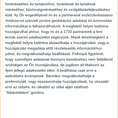
hirdetésekhez és tartalomhoz, hirdetések és tartalmak
maradék, de nálam 4 bála fogy egy nap.
méréséhez, közönségmérésekhez és szolgáltatásfejlesztéshez
küld.
Az Ön engedélyével mi és a partnereink eszközleolvasásos
Eddig 50 hektárról 400 kisbálát szedtem le,
módszerrel szerzett pontos geolokációs adatokat és azonosítási
most 73-at.
információkat is felhasználhatunk. A megfelelő helyre kattintva
hozzájárulhat ahhoz, hogy mi és a 1733 partnereink a fent
leírtak szerint adatkezelést végezzünk. Másik lehetőségként a
Ami azt jelenti, hogy a kétszeri betakarítás miatt van 140
megfelelő helyre kattintva elutasíthatja a hozzájárulást, vagy a
bálám, és 250-280 kéne legalább. Most eladom a
hozzájárulás megadása előtt részletesebb információkhoz
növendékeket, még azokat is, amiket meg akartam
juthat, és megváltoztathatja beállításait.
Felhívjuk figyelmét,
tartani.”
hogy személyes adatainak bizonyos kezeléséhez nem feltétlenül
szükséges az Ön hozzájárulása, de jogában áll tiltakozni az
Nagy szerint, bár tudomásul veszik a dolgot, a mentális
ilyen jellegű adatkezelés ellen. A beállításai csak erre a
egészségnek nem tesz jót ez a helyzet. Elmondása
weboldalra érvényesek. Bármikor megváltoztathatja a
szerint a választás után ugyan a forint-euró árfolyam 60
preferenciáit, vagy visszavonhatja hozzájárulását, ha visszatér
forintot erősödött, a húsátvételi árak viszont 500
erre az oldalra, és rákattint az oldal alján található
forinttal csökkentek kilónként – ám az a legnagyobb
"Adatvédelem" gombra.
baj, hogy át se veszik a kereskedők, mondván, hogy
inkább Dél-Amerikából hoznak be marhahúst. „Itt öt éve
nem esett az eső, ennyi külső tényezőt nehéz
feldolgozni. Ha így marad a helyzet, nem lesz értelme