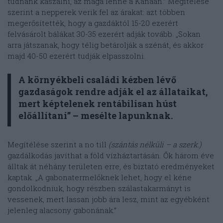
tudnánk kaszálni, az maga lenne a Kánaán.” Megítélése
szerint a nepperek verik fel az árakat: azt többen
megerősítették, hogy a gazdáktól 15-20 ezerért
felvásárolt bálákat 30-35 ezerért adják tovább. „Sokan
arra játszanak, hogy télig betárolják a szénát, és akkor
majd 40-50 ezerért tudják elpasszolni.
A környékbeli családi kézben lévő
gazdaságok rendre adják el az állataikat,
mert képtelenek rentábilisan húst
előállítani” – mesélte lapunknak.
Megítélése szerint a no till
(szántás nélküli – a szerk.)
gazdálkodás javíthat a föld vízháztartásán. Ők három éve
álltak át néhány területen erre, és biztató eredményeket
kaptak. „A gabonatermelőknek lehet, hogy el kéne
gondolkodniuk, hogy részben szálastakarmányt is
vessenek, mert lassan jobb ára lesz, mint az egyébként
jelenleg alacsony gabonának.”