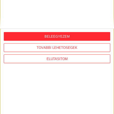
BANKKÁRTYA
PAYPAL
ÁTUTALÁS
BELEEGYEZEM
1%
TOVÁBBI LEHETŐSÉGEK
ÍGY IS TÁMOGATHATSZ
ELUTASÍTOM
Támogasd a munkánkat bankkártyás
fizetéssel! Köszönjük.
5 000 Ft
10 000 Ft
20 000 Ft
Egyedi összeg
E-mailcím
*