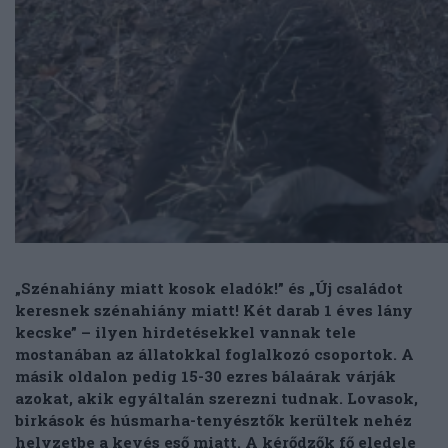
„Szénahiány miatt kosok eladók!” és „Új családot
keresnek szénahiány miatt! Két darab 1 éves lány
kecske” – ilyen hirdetésekkel vannak tele
mostanában az állatokkal foglalkozó csoportok. A
másik oldalon pedig 15-30 ezres bálaárak várják
azokat, akik egyáltalán szerezni tudnak. Lovasok,
birkások és húsmarha-tenyésztők kerültek nehéz
helyzetbe a kevés eső miatt. A kérődzők fő eledele