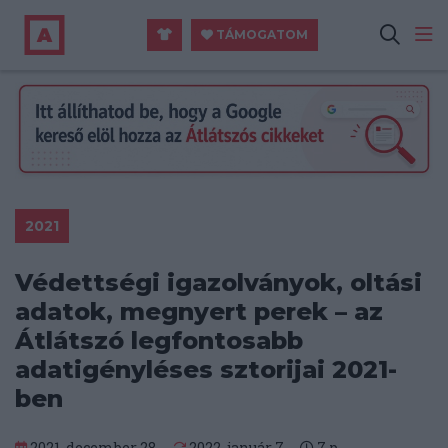
TÁMOGATOM
2021
Védettségi igazolványok, oltási
adatok, megnyert perek – az
Átlátszó legfontosabb
adatigényléses sztorijai 2021-
ben
2021. december 28.
2022. január 7.
7
p