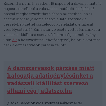
Eszerint a normál esetben 15 naposról a járvány miatt 45
naposra emelhető a válaszadási határidő, és újabb 45
nappal meghosszabbítható abban az esetben, ha az
adatok kiadása „a közfeladatot ellátó szervnek a
veszélyhelyzettel összefüggő közfeladatai ellátását
veszélyeztetné”. Ennek kirívó esete volt idén, amikor a
vadászati kiállítást szervező állami cég a rendezvény
után
élt
a hosszabbítás lehetőségével, holott akkor már
csak a dámszarvasok párzása zajlott.
A dámszarvasok párzása miatt
halogatja adatigénylésünket a
vadászati kiállítást szervező
állami cég | atlatszo.hu
„Szőke Gábor Miklós szobrászművész által