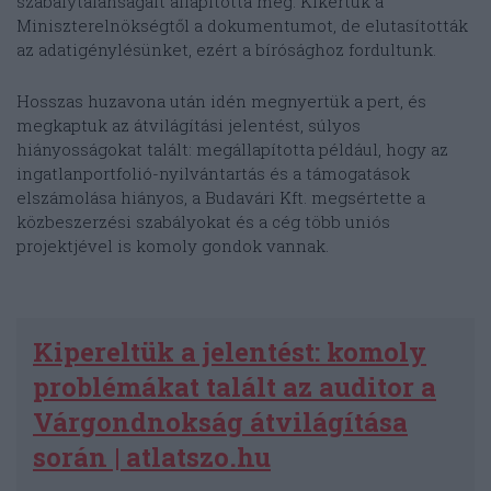
szabálytalanságait állapította meg. Kikértük a
Miniszterelnökségtől a dokumentumot, de elutasították
az adatigénylésünket, ezért a bírósághoz fordultunk.
Hosszas huzavona után idén megnyertük a pert, és
megkaptuk az átvilágítási jelentést, súlyos
hiányosságokat talált: megállapította például, hogy az
ingatlanportfolió-nyilvántartás és a támogatások
elszámolása hiányos, a Budavári Kft. megsértette a
közbeszerzési szabályokat és a cég több uniós
projektjével is komoly gondok vannak.
Kipereltük a jelentést: komoly
problémákat talált az auditor a
Várgondnokság átvilágítása
során | atlatszo.hu