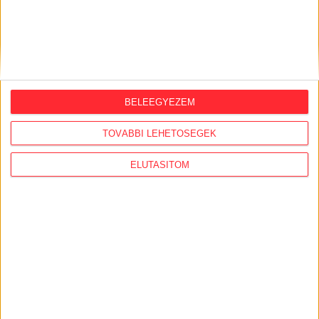
Nélküled nincsenek sztorik.
BELEEGYEZEM
TOVÁBBI LEHETŐSÉGEK
BANKKÁRTYA
ELUTASÍTOM
PAYPAL
ÁTUTALÁS
1%
ÍGY IS TÁMOGATHATSZ
Támogasd a munkánkat bankkártyás