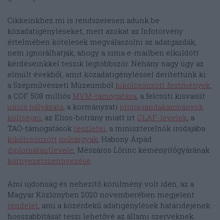
Cikkeinkhez mi is rendszeresen adunk be
közadatigényléseket, mert azokat az Infotörvény
értelmében kötelesek megválaszolni az adatgazdák,
nem ignorálhatják, ahogy a sima e-mailben elküldött
kérdéseinkkel teszik legtöbbször. Néhány nagy ügy az
elmúlt évekből, amit közadatigényléssel derítettünk ki:
a Szépművészeti Múzeumból
kikölcsönzött festmények
,
a CÖF 508 milliós
MVM-támogatása
, a felcsúti kisvasút
uniós pályázata
, a kormányzati
propagandakampányok
költségei
, az Elios-botrány miatt írt
OLAF-levelek
, a
TAO-támogatások
részletei
, a miniszterelnök irodájába
kikölcsönzött
műtárgyak
, Habony Árpád
diplomataútlevele
, Mészáros Lőrinc keményítőgyárának
környezetszennyezése
.
Ami újdonság és nehezítő körülmény volt idén, az a
Magyar Közlönyben 2020 novemberében megjelent
rendelet
, ami a közérdekű adatigénylések határidejének
hosszabbítását teszi lehetővé az állami szerveknek.