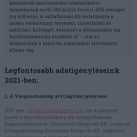
készítendő szarvasszobor elkészítésére
társaságunk nettó 189 millió forint+ ÁFA összeget
fog kifizetni. A vállalkozási díj tartalmazza a
szobor valamennyi tervezési, installálási és
szállítási költségét, valamint a felhasználói jog
korlátozásmentes átadását is” – írta az
Átlátszónak a kiállítás alkalmából létrehozott
állami cég.
Legfontosabb adatigényléseink
2021-ben:
1, A Várgondnokság átvilágítási jelentése
2017-ben
az Index szellőztette meg
azt a jelentést,
amely a Miniszterelnökség alá tartozó Budavári
Ingatlanfejlesztő és Üzemeltető Nonprofit Kft., valamint
a Várgondnokság Közhasznú Nonprofit Kft. működési