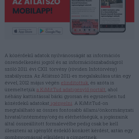
A közérdekű adatok nyilvánosságát az információs
önrendelkezési jogról és az információszabadságról
szóló 2011. évi CXII. törvény (röviden Infotörvény)
szabályozza. Az Átlátszó 2011-es megalakulása után egy
évvel, 2012 május végén
elindítottuk
, és azóta is
üzemeltetjük
a KiMitTud adatigénylő portált
, ahol
néhány kattintással bárki gyorsan és egyszerűen tud
közérdekű adatokat
igényelni
. A KiMitTud-on
megtalálható az összes fontosabb állami/önkormányzati
hivatal/intézmény/cég és elérhetőségük, a jogászaink
által összeállított formalevélbe pedig csak be kell
illeszteni az igénylőt érdeklő konkrét kérdést, aztán egy
gombnyomással elküldeni a címzettnek.