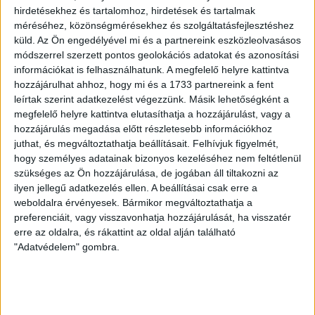
mennyi közpénzt kap a nyomdacég a kártyák
hirdetésekhez és tartalomhoz, hirdetések és tartalmak
előállításáért.
méréséhez, közönségmérésekhez és szolgáltatásfejlesztéshez
küld.
Az Ön engedélyével mi és a partnereink eszközleolvasásos
módszerrel szerzett pontos geolokációs adatokat és azonosítási
Április 17-én
közadatigénylésben kértük ki
a NISZ-től az
információkat is felhasználhatunk. A megfelelő helyre kattintva
ANY Biztonsági Nyomda Nyrt.-vel kötött szerződést, de
hozzájárulhat ahhoz, hogy mi és a 1733 partnereink a fent
a NISZ 90 nap hosszabbítás után
megtagadta
a
leírtak szerint adatkezelést végezzünk. Másik lehetőségként a
dokumentum kiadását. Pereltünk és nyertünk: nem
megfelelő helyre kattintva elutasíthatja a hozzájárulást, vagy a
várták meg, hogy bírósági tárgyalásra kerüljön sor,
hozzájárulás megadása előtt részletesebb információkhoz
hanem október 25-én megküldték az iratot a
juthat, és megváltoztathatja beállításait.
Felhívjuk figyelmét,
módosításaival és mellékleteivel együtt. Az iratokból
hogy személyes adatainak bizonyos kezeléséhez nem feltétlenül
kiderül
, hogy összesen 8 millió darab védettségi
szükséges az Ön hozzájárulása, de jogában áll tiltakozni az
igazolványt rendeltek az ANY-től bruttó 9,95 milliárd
ilyen jellegű adatkezelés ellen. A beállításai csak erre a
forintért.
weboldalra érvényesek. Bármikor megváltoztathatja a
preferenciáit, vagy visszavonhatja hozzájárulását, ha visszatér
erre az oldalra, és rákattint az oldal alján található
"Adatvédelem" gombra.
A NISZ 8 millió darab védettségi
igazolványt rendelt közel 10
milliárd forintért | atlatszo.hu