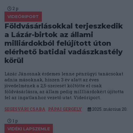
2
p
VIDEÓRIPORT
Földvásárlásokkal terjeszkedik
a Lázár-birtok az állami
milliárdokból felújított úton
elérhető batidai vadászkastély
körül
Lázár Jánosnak érdemes lenne pénzügyi tanácsokat
adnia másoknak, hiszen 3 év alatt az éves
jövedelmének a 2,5-szeresét költötte el csak
földvásárlásra, az állam pedig millliárdokért újította
fel az ingatlanhoz vezető utat. Videóriport.
SEGESVÁRI CSABA
PÁPAI GERGELY
2025. március 20.
1
p
VIDÉKI LAPSZEMLE