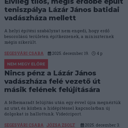
Elvileg tilos, mégis erdőbe épült
teniszpálya Lázár János batidai
vadászháza mellett
A helyi építési szabályzat nem engedi, hogy erdő
besorolású területen építkezzenek, a miniszternek
mégis sikerült.
SEGESVÁRI CSABA
2025. december 19.
4
p
NEM MEGY ELŐRE
Nincs pénz a Lázár János
vadászháza felé vezető út
másik felének felújítására
A félbemaradt felújítás után egy évvel újra megnéztük
az utat, és közben a hídépítéssel kapcsolatban új
dolgokat is hallottunk. Videóriport.
SEGESVÁRI CSABA
JÓZSA ZSOLT
2025. december 3.