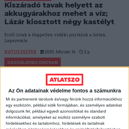
Kiszáradó tavak helyett az
akkugyárakhoz mehet a víz;
Lázár kiosztott négy kastélyt
Erről írtak a független vidéki portálok a héten.
Lapszemle.
KATUS ESZTER
2025. február 16.
2
p
GAZDÁLKODJ OKOSAN
Legalább 183 milliót költött
Lázár János a kastélya melletti
földek megvásárlására
Az Ön adatainak védelme fontos a számunkra
Mi és partnereink tárolunk és/vagy férünk hozzá információkhoz
Az építési és közlekedési miniszter összesen 58,8
egy eszközön, például sütik formájában, és személyes adatokat
hektár földet vásárolt a szerződések alapján, részben
dolgozunk fel, például egyedi azonosítókat és standard
hitelből.
információkat, amelyeket az eszköz személyre szabott
hirdetésekhez és tartalomhoz, hirdetések és tartalmak
SEGESVÁRI CSABA
2025. január 21.
5
p