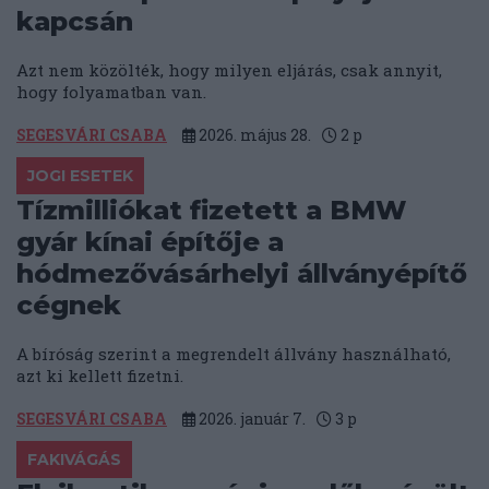
kapcsán
Azt nem közölték, hogy milyen eljárás, csak annyit,
hogy folyamatban van.
SEGESVÁRI CSABA
2026. május 28.
2
p
JOGI ESETEK
Tízmilliókat fizetett a BMW
gyár kínai építője a
hódmezővásárhelyi állványépítő
cégnek
A bíróság szerint a megrendelt állvány használható,
azt ki kellett fizetni.
SEGESVÁRI CSABA
2026. január 7.
3
p
FAKIVÁGÁS