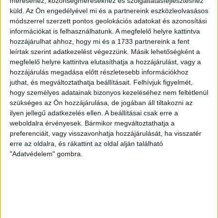
méréséhez, közönségmérésekhez és szolgáltatásfejlesztéshez
VIDÉKI LAPSZEMLE
küld.
Az Ön engedélyével mi és a partnereink eszközleolvasásos
módszerrel szerzett pontos geolokációs adatokat és azonosítási
Hódmezővásárhely is pályázik
információkat is felhasználhatunk. A megfelelő helyre kattintva
egy kastélyra; újabb
hozzájárulhat ahhoz, hogy mi és a 1733 partnereink a fent
"közmeghallgatás"
leírtak szerint adatkezelést végezzünk. Másik lehetőségként a
megfelelő helyre kattintva elutasíthatja a hozzájárulást, vagy a
Debrecenben
hozzájárulás megadása előtt részletesebb információkhoz
juthat, és megváltoztathatja beállításait.
Felhívjuk figyelmét,
Erről írtak a független vidéki portálok a héten.
hogy személyes adatainak bizonyos kezeléséhez nem feltétlenül
Lapszemle.
szükséges az Ön hozzájárulása, de jogában áll tiltakozni az
ilyen jellegű adatkezelés ellen. A beállításai csak erre a
KATUS ESZTER
2024. november 3.
2
p
weboldalra érvényesek. Bármikor megváltoztathatja a
preferenciáit, vagy visszavonhatja hozzájárulását, ha visszatér
NEMZETI EGYÜTTMŰKÖDÉS RENDSZERE
erre az oldalra, és rákattint az oldal alján található
Lázár János különengedéllyel
"Adatvédelem" gombra.
vehetett egy kis állami erdőt a
kastélya közelében
Alapesetben jogszabály tiltja az állami erdők
értékesítését, de az építési miniszter felmentést kapott