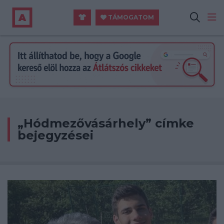
TÁMOGATOM
„Hódmezővásárhely” címke
bejegyzései