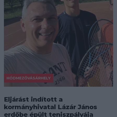
HÓDMEZŐVÁSÁRHELY
Eljárást indított a
kormányhivatal Lázár János
erdőbe épült teniszpályája