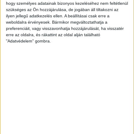
hogy személyes adatainak bizonyos kezeléséhez nem feltétlenül
szükséges az Ön hozzájárulása, de jogában áll tiltakozni az
ilyen jellegű adatkezelés ellen. A beállításai csak erre a
weboldalra érvényesek. Bármikor megváltoztathatja a
preferenciáit, vagy visszavonhatja hozzájárulását, ha visszatér
erre az oldalra, és rákattint az oldal alján található
"Adatvédelem" gombra.
ELŐVÁLASZTÁS 2021
Térképen az előválasztás - itt az
Átlátszó nagy jelöltböngészője
és a pártok támogatási hálója
2022. választási év lesz, ennek előfutára a 2021-es