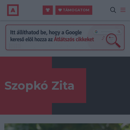
TÁMOGATOM
Szopkó Zita