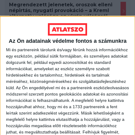
Megrendezett jelenetek, oroszok elleni
népirtás, nyugati provokáció – a Kreml
alternatív valósága az ukrán válságról
Az Ön adatainak védelme fontos a számunkra
Mi és partnereink tárolunk és/vagy férünk hozzá információkhoz
egy eszközön, például sütik formájában, és személyes adatokat
dolgozunk fel, például egyedi azonosítókat és standard
információkat, amelyeket az eszköz személyre szabott
hirdetésekhez és tartalomhoz, hirdetések és tartalmak
méréséhez, közönségmérésekhez és szolgáltatásfejlesztéshez
küld.
Az Ön engedélyével mi és a partnereink eszközleolvasásos
módszerrel szerzett pontos geolokációs adatokat és azonosítási
információkat is felhasználhatunk. A megfelelő helyre kattintva
hozzájárulhat ahhoz, hogy mi és a 1733 partnereink a fent
leírtak szerint adatkezelést végezzünk. Másik lehetőségként a
megfelelő helyre kattintva elutasíthatja a hozzájárulást, vagy a
hozzájárulás megadása előtt részletesebb információkhoz
juthat, és megváltoztathatja beállításait.
Felhívjuk figyelmét,