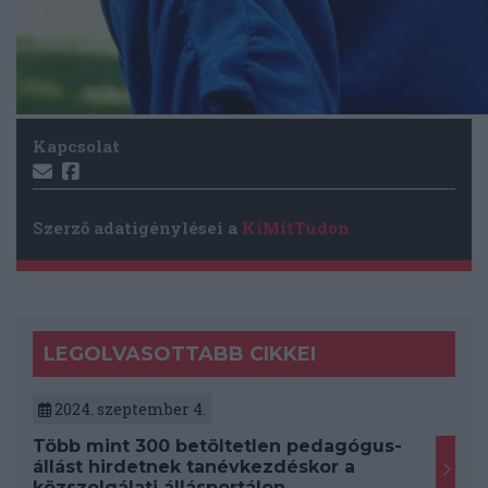
Kapcsolat
Szerző adatigénylései a
KiMitTudon
LEGOLVASOTTABB CIKKEI
2024. szeptember 4.
Több mint 300 betöltetlen pedagógus-
állást hirdetnek tanévkezdéskor a
közszolgálati állásportálon