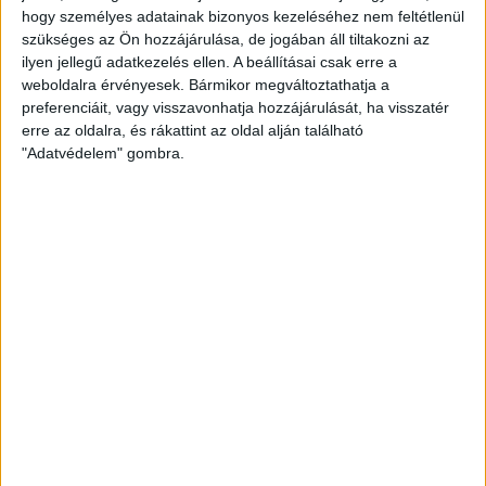
hogy személyes adatainak bizonyos kezeléséhez nem feltétlenül
szükséges az Ön hozzájárulása, de jogában áll tiltakozni az
ilyen jellegű adatkezelés ellen. A beállításai csak erre a
weboldalra érvényesek. Bármikor megváltoztathatja a
preferenciáit, vagy visszavonhatja hozzájárulását, ha visszatér
erre az oldalra, és rákattint az oldal alján található
"Adatvédelem" gombra.
NYÍREGYHÁZA
Közel 14 milliárdból épül stadion
Nyíregyházán, de akár 19
milliárd is lehet a vége