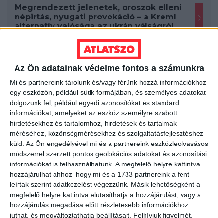
Megrendezett jelenetek, oroszok elleni
népirtás, nyugati provokáció – a Kreml
alternatív valósága az ukrán válságról
Az Ön adatainak védelme fontos a számunkra
Mi és partnereink tárolunk és/vagy férünk hozzá információkhoz
egy eszközön, például sütik formájában, és személyes adatokat
dolgozunk fel, például egyedi azonosítókat és standard
információkat, amelyeket az eszköz személyre szabott
hirdetésekhez és tartalomhoz, hirdetések és tartalmak
méréséhez, közönségmérésekhez és szolgáltatásfejlesztéshez
küld.
Az Ön engedélyével mi és a partnereink eszközleolvasásos
módszerrel szerzett pontos geolokációs adatokat és azonosítási
információkat is felhasználhatunk. A megfelelő helyre kattintva
hozzájárulhat ahhoz, hogy mi és a 1733 partnereink a fent
leírtak szerint adatkezelést végezzünk. Másik lehetőségként a
megfelelő helyre kattintva elutasíthatja a hozzájárulást, vagy a
hozzájárulás megadása előtt részletesebb információkhoz
juthat, és megváltoztathatja beállításait.
Felhívjuk figyelmét,