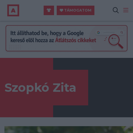
TÁMOGATOM
Szopkó Zita