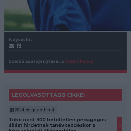
Kapcsolat
Szerző adatigénylései a
KiMitTudon
LEGOLVASOTTABB CIKKEI
2024. szeptember 4.
Több mint 300 betöltetlen pedagógus-
állást hirdetnek tanévkezdéskor a
közszolgálati állásportálon