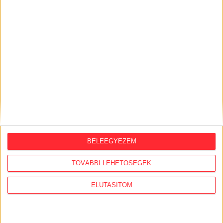
célkeresztjébe,...
SZOPKÓ ZITA
2021. április 23.
5
p
KÖZBESZERZÉS
Közel 4,6 milliárdért újítja fel
Mészáros cége a Karolina útra
költözött Sportkórház egy
részét
A Mészáros Lőrinc érdekeltségébe tartozó ZÁÉV
Építőipari Zrt. végezheti a Testnevelési Egyetem miatt
a Karolina útra költöző Országos Sportegészségügyi
BELEEGYEZEM
Intézet...
TOVÁBBI LEHETŐSÉGEK
SZOPKÓ ZITA
2021. április 22.
3
p
ELUTASÍTOM
KÖZOKTATÁS
Hétfői iskolanyitás: aggódó
szülők és tanárok,