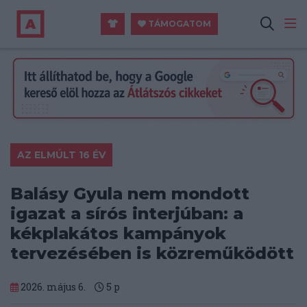
TÁMOGATOM
AZ ELMÚLT 16 ÉV
Balásy Gyula nem mondott
igazat a sírós interjúban: a
kékplakátos kampányok
tervezésében is közreműködött
2026. május 6.
5
p