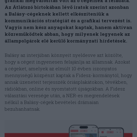
grafikai megvalósítás volt az ő cégeinek a feladata.
Az Átlátszó birtokában lévő iratok szerint azonban
a Balásy-cégeknek kellett elkészíteniük a
kommunikációs stratégiát és a grafikai tervezést is.
Vagyis nem kész anyagokat kaptak, hanem aktívan
közreműködtek abban, hogy milyenek legyenek az
állampolgárok elé kerülő kormányzati hirdetések.
Balásy az interjúban könnyeit nyeldesve azt közölte,
hogy a cégeit ingyenesen felajánlja az államnak. Azokat
a cégeket, amelyek az elmúlt 10 évben iszonyatos
mennyiségű közpénzt kaptak a Fidesz-kormánytól, hogy
annak üzeneteit terjesszék óriásplakátokon, tévékben,
rádiókban, online és nyomtatott újságokban. A Fidesz
választási veresége után, a NER-es megrendelések
nélkül a Balásy-cégek bevételei drámaian
bezuhanhatnak.