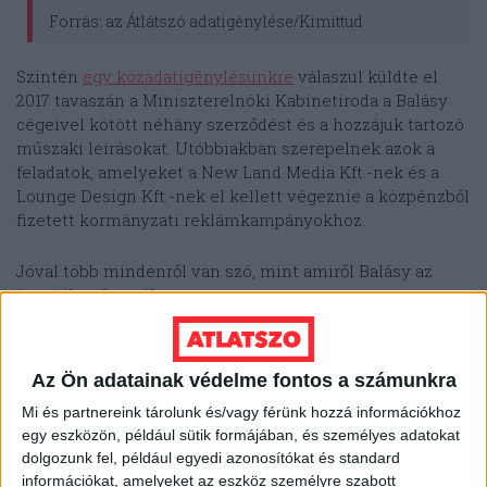
Forrás: az Átlátszó adatigénylése/Kimittud
Szintén
egy közadatigénylésünkre
válaszul küldte el
2017 tavaszán a Miniszterelnöki Kabinetiroda a Balásy
cégeivel kötött néhány szerződést és a hozzájuk tartozó
műszaki leírásokat. Utóbbiakban szerepelnek azok a
feladatok, amelyeket a New Land Media Kft.-nek és a
Lounge Design Kft.-nek el kellett végeznie a közpénzből
fizetett kormányzati reklámkampányokhoz.
Jóval több mindenről van szó, mint amiről Balásy az
interjúban beszélt:
kommunikációs stratégia és javaslat összeállítása
tanácsadás
Az Ön adatainak védelme fontos a számunkra
Mi és partnereink tárolunk és/vagy férünk hozzá információkhoz
médiatervezés és -vásárlás (hol jelenjenek meg a
egy eszközön, például sütik formájában, és személyes adatokat
reklámok)
dolgozunk fel, például egyedi azonosítókat és standard
kampányok eredményeinek összegzése
információkat, amelyeket az eszköz személyre szabott