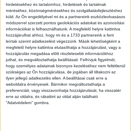
hirdetésekhez és tartalomhoz, hirdetések és tartalmak
méréséhez, közönségmérésekhez és szolgáltatásfejlesztéshez
küld.
Az Ön engedélyével mi és a partnereink eszközleolvasásos
módszerrel szerzett pontos geolokációs adatokat és azonosítási
információkat is felhasználhatunk. A megfelelő helyre kattintva
hozzájárulhat ahhoz, hogy mi és a 1733 partnereink a fent
leírtak szerint adatkezelést végezzünk. Másik lehetőségként a
megfelelő helyre kattintva elutasíthatja a hozzájárulást, vagy a
hozzájárulás megadása előtt részletesebb információkhoz
juthat, és megváltoztathatja beállításait.
Felhívjuk figyelmét,
hogy személyes adatainak bizonyos kezeléséhez nem feltétlenül
szükséges az Ön hozzájárulása, de jogában áll tiltakozni az
ilyen jellegű adatkezelés ellen. A beállításai csak erre a
weboldalra érvényesek. Bármikor megváltoztathatja a
preferenciáit, vagy visszavonhatja hozzájárulását, ha visszatér
erre az oldalra, és rákattint az oldal alján található
"Adatvédelem" gombra.
Forrás: az Átlátszó adatigénylése/Kimittud