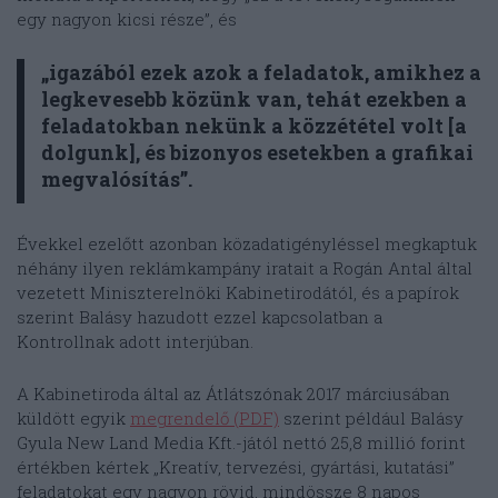
egy nagyon kicsi része”, és
„igazából ezek azok a feladatok, amikhez a
legkevesebb közünk van, tehát ezekben a
feladatokban nekünk a közzététel volt [a
dolgunk], és bizonyos esetekben a grafikai
megvalósítás”.
Évekkel ezelőtt azonban közadatigényléssel megkaptuk
néhány ilyen reklámkampány iratait a Rogán Antal által
vezetett Miniszterelnöki Kabinetirodától, és a papírok
szerint Balásy hazudott ezzel kapcsolatban a
Kontrollnak adott interjúban.
A Kabinetiroda által az Átlátszónak 2017 márciusában
küldött egyik
megrendelő (PDF)
szerint például Balásy
Gyula New Land Media Kft.-jától nettó 25,8 millió forint
értékben kértek „Kreatív, tervezési, gyártási, kutatási”
feladatokat egy nagyon rövid, mindössze 8 napos