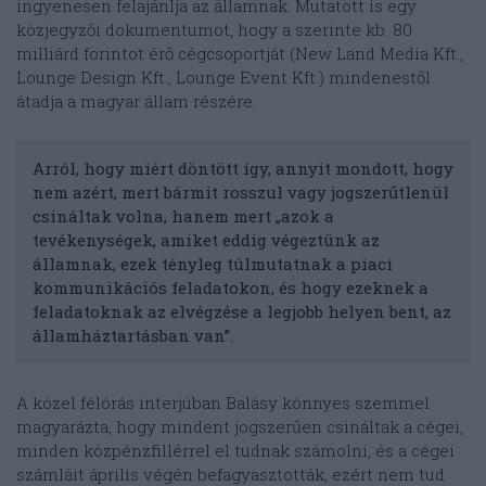
ingyenesen felajánlja az államnak. Mutatott is egy
közjegyzői dokumentumot, hogy a szerinte kb. 80
milliárd forintot érő cégcsoportját (New Land Media Kft.,
Lounge Design Kft., Lounge Event Kft.) mindenestől
átadja a magyar állam részére.
Arról, hogy miért döntött így, annyit mondott, hogy
nem azért, mert bármit rosszul vagy jogszerűtlenül
csináltak volna, hanem mert „azok a
tevékenységek, amiket eddig végeztünk az
államnak, ezek tényleg túlmutatnak a piaci
kommunikációs feladatokon, és hogy ezeknek a
feladatoknak az elvégzése a legjobb helyen bent, az
államháztartásban van”.
A közel félórás interjúban Balásy könnyes szemmel
magyarázta, hogy mindent jogszerűen csináltak a cégei,
minden közpénzfillérrel el tudnak számolni, és a cégei
számláit április végén befagyasztották, ezért nem tud