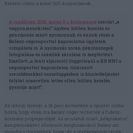
fizetést utalni a közel 500 dolgozójának.
A rendőrség 2026. május 5-i közleménye
szerint „a
vagyonmenekítési” ügyben hűtlen kezelés és
pénzmosás miatt nyomoznak, és ennek része a
Balásy-cégcsoporttal kapcsolatos ügyletek
vizsgálata is. A nyomozás során pénzösszegek
lefoglalása és számlák zárolása is megtörtént.
Emellett „a fenti eljárástól függetlenül a KR NNI a
cégcsoporttal kapcsolatos, túlárazott
szerződésekkel összefüggésben is büntetőeljárást
folytat ismeretlen tettes ellen hűtlen kezelés
gyanúja miatt”.
Az interjú felénél, a 14. perc környékén a riporter szóba
hozta, hogy évek óta Balásy cégei terítették a Fidesz-
kormány propagandáját. Az arculatuk miatt „kékplakátos”
kampányokként elhíresült megbízásokról Balásy azt
mondta a riporternek, hogy „ez a tevékenységünknek