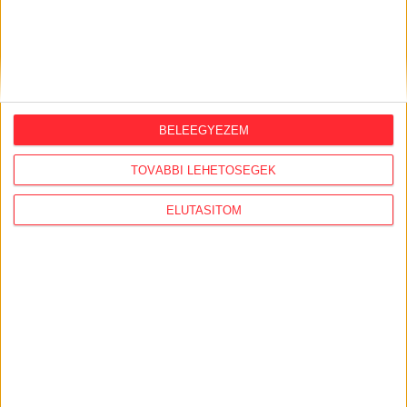
BELEEGYEZEM
TOVÁBBI LEHETŐSÉGEK
ELUTASÍTOM
KAPCSOLÓDÓ CIKKEK
2024. április 3.
Kiderült: 75 milliárd forint értékben
kötött keretmegállapodást Balásy
cégeivel az NKOH