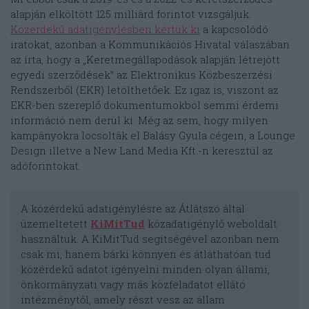
alapján elköltött 125 milliárd forintot vizsgáljuk.
Közérdekű adatigénylésben kértük ki
a kapcsolódó
iratokat, azonban a Kommunikációs Hivatal válaszában
az írta, hogy a „Keretmegállapodások alapján létrejött
egyedi szerződések” az Elektronikus Közbeszerzési
Rendszerből (EKR) letölthetőek. Ez igaz is, viszont az
EKR-ben szereplő dokumentumokból semmi érdemi
információ nem derül ki. Még az sem, hogy milyen
kampányokra locsolták el Balásy Gyula cégein, a Lounge
Design illetve a New Land Media Kft.-n keresztül az
adóforintokat.
A közérdekű adatigénylésre az Átlátszó által
üzemeltetett
KiMitTud
közadatigénylő weboldalt
használtuk. A KiMitTud segítségével azonban nem
csak mi, hanem bárki könnyen és átláthatóan tud
közérdekű adatot igényelni minden olyan állami,
önkormányzati vagy más közfeladatot ellátó
intézménytől, amely részt vesz az állam