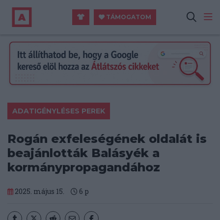
TÁMOGATOM
ADATIGÉNYLÉSES PEREK
Rogán exfeleségének oldalát is
beajánlották Balásyék a
kormánypropagandához
2025. május 15.
6
p