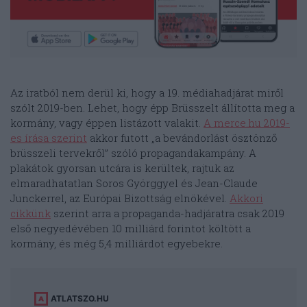
Az iratból nem derül ki, hogy a 19. médiahadjárat miről
szólt 2019-ben. Lehet, hogy épp Brüsszelt állította meg a
kormány, vagy éppen listázott valakit.
A merce.hu 2019-
es írása szerint
akkor futott „a bevándorlást ösztönző
brüsszeli tervekről” szóló propagandakampány. A
plakátok gyorsan utcára is kerültek, rajtuk az
elmaradhatatlan Soros Györggyel és Jean-Claude
Junckerrel, az Európai Bizottság elnökével.
Akkori
cikkünk
szerint arra a propaganda-hadjáratra csak 2019
első negyedévében 10 milliárd forintot költött a
kormány, és még 5,4 milliárdot egyebekre.