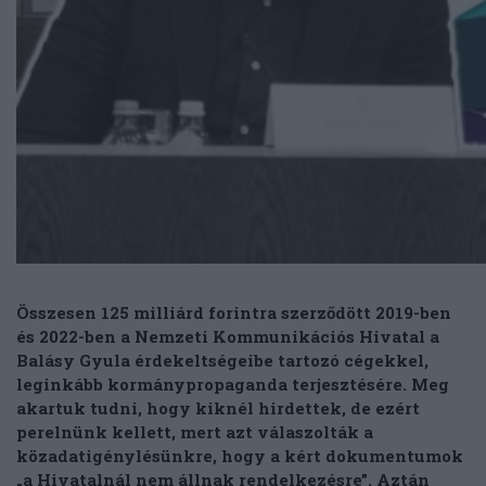
Összesen 125 milliárd forintra szerződött 2019-ben
és 2022-ben a Nemzeti Kommunikációs Hivatal a
Balásy Gyula érdekeltségeibe tartozó cégekkel,
leginkább kormánypropaganda terjesztésére. Meg
akartuk tudni, hogy kiknél hirdettek, de ezért
perelnünk kellett, mert azt válaszolták a
közadatigénylésünkre, hogy a kért dokumentumok
„a Hivatalnál nem állnak rendelkezésre”. Aztán