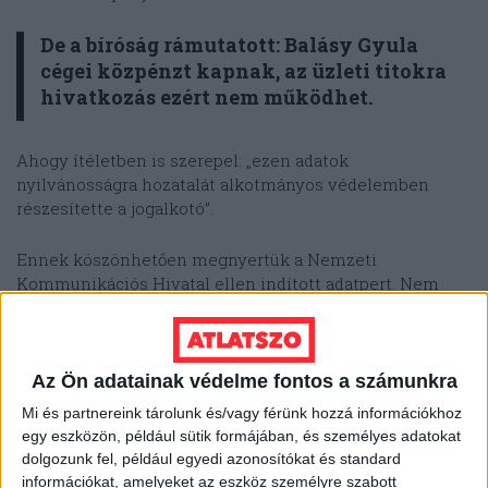
De a bíróság rámutatott: Balásy Gyula
cégei közpénzt kapnak, az üzleti titokra
hivatkozás ezért nem működhet.
Ahogy ítéletben is szerepel: „ezen adatok
nyilvánosságra hozatalát alkotmányos védelemben
részesítette a jogalkotó”.
Ennek köszönhetően megnyertük a Nemzeti
Kommunikációs Hivatal ellen indított adatpert. Nem
most, hanem még tavaly novemberben, de újabb közel
fél év kellett a hivatalnak az adatok átadásához, s azokat
végül egy pendrive-on kaptuk meg.
Az Ön adatainak védelme fontos a számunkra
Mi és partnereink tárolunk és/vagy férünk hozzá információkhoz
Tavaly mutattuk be
, hogyan lett az állami
egy eszközön, például sütik formájában, és személyes adatokat
kommunikációs piac megkerülhetetlen figurája
dolgozunk fel, például egyedi azonosítókat és standard
Balásy. A Rogán Antal miniszter által felügyelt
információkat, amelyeket az eszköz személyre szabott