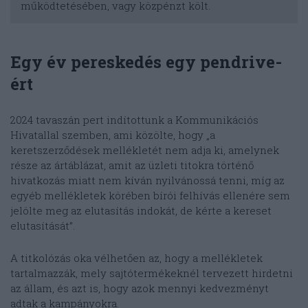
működtetésében, vagy közpénzt költ.
Egy év pereskedés egy pendrive-
ért
2024 tavaszán pert indítottunk a Kommunikációs
Hivatallal szemben, ami közölte, hogy „a
keretszerződések mellékletét nem adja ki, amelynek
része az ártáblázat, amit az üzleti titokra történő
hivatkozás miatt nem kíván nyilvánossá tenni, míg az
egyéb mellékletek körében bírói felhívás ellenére sem
jelölte meg az elutasítás indokát, de kérte a kereset
elutasítását”.
A titkolózás oka vélhetően az, hogy a mellékletek
tartalmazzák, mely sajtótermékeknél tervezett hirdetni
az állam, és azt is, hogy azok mennyi kedvezményt
adtak a kampányokra.