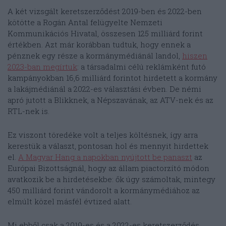
A két vizsgált keretszerződést 2019-ben és 2022-ben
kötötte a Rogán Antal felügyelte Nemzeti
Kommunikációs Hivatal, összesen 125 milliárd forint
értékben. Azt már korábban tudtuk, hogy ennek a
pénznek egy része a kormánymédiánál landol,
hiszen
2023-ban megírtuk
: a társadalmi célú reklámként futó
kampányokban 16,6 milliárd forintot hirdetett a kormány
a lakájmédiánál a 2022-es választási évben. De némi
apró jutott a Blikknek, a Népszavának, az ATV-nek és az
RTL-nek is.
Ez viszont töredéke volt a teljes költésnek, így arra
kerestük a választ, pontosan hol és mennyit hirdettek
el.
A Magyar Hang a napokban nyújtott be panaszt
az
Európai Bizottságnál, hogy az állam piactorzító módon
avatkozik be a hirdetésekbe: ők úgy számoltak, mintegy
450 milliárd forint vándorolt a kormánymédiához az
elmúlt közel másfél évtized alatt.
Mi ebből csak a 2019-es és a 2022-es keretszerződés