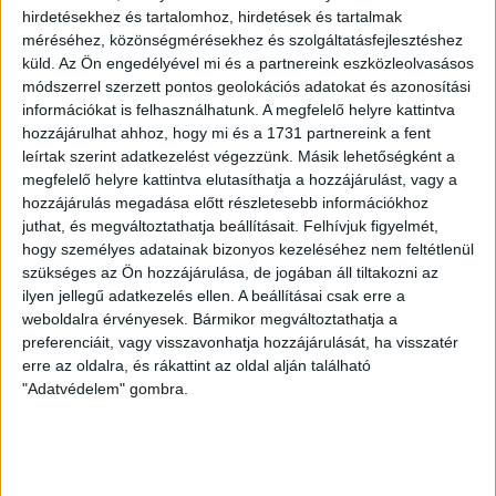
Nemzeti Kommunikációs Hivatal
(NKOH) 2015-től
hirdetésekhez és tartalomhoz, hirdetések és tartalmak
központosította a kormányzati médiaköltéseket:
méréséhez, közönségmérésekhez és szolgáltatásfejlesztéshez
az első közbeszerzésen még több szereplő
küld.
Az Ön engedélyével mi és a partnereink eszközleolvasásos
szerződéshez jutott, mivel a nagyon szűkös három
módszerrel szerzett pontos geolokációs adatokat és azonosítási
befutó hely miatt a nagyobb ügynökségek
információkat is felhasználhatunk. A megfelelő helyre kattintva
igyekeztek konzorciumokba tömörülni. De akik
hozzájárulhat ahhoz, hogy mi és a 1731 partnereink a fent
nem jutottak szerződéshez az első körben, azok
leírtak szerint adatkezelést végezzünk. Másik lehetőségként a
fokozatosan kikoptak a piacról. Tehát tenderről-
megfelelő helyre kattintva elutasíthatja a hozzájárulást, vagy a
tenderre szűkült a nyertes cégek köre, míg az
hozzájárulás megadása előtt részletesebb információkhoz
elmúlt években már a verseny látszatát is feladva
juthat, és megváltoztathatja beállításait.
Felhívjuk figyelmét,
stabilan egyetlen konzorcium futott be mindig az
hogy személyes adatainak bizonyos kezeléséhez nem feltétlenül
szükséges az Ön hozzájárulása, de jogában áll tiltakozni az
NKOH tenderein: az állami megbízásoknak
ilyen jellegű adatkezelés ellen. A beállításai csak erre a
köszönhetően meggazdagodott
Balásy Gyula
weboldalra érvényesek. Bármikor megváltoztathatja a
tulajdonában lévő
New Land Media Kft. és Lounge
preferenciáit, vagy visszavonhatja hozzájárulását, ha visszatér
Design Kft.
kettőse.
erre az oldalra, és rákattint az oldal alján található
"Adatvédelem" gombra.
Áramtolvaj, ezotéria és ex-
Rogánné