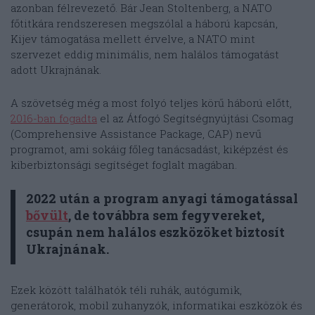
azonban félrevezető. Bár Jean Stoltenberg, a NATO
főtitkára rendszeresen megszólal a háború kapcsán,
Kijev támogatása mellett érvelve, a NATO mint
szervezet eddig minimális, nem halálos támogatást
adott Ukrajnának.
A szövetség még a most folyó teljes körű háború előtt,
2016-ban fogadta
el az Átfogó Segítségnyújtási Csomag
(Comprehensive Assistance Package, CAP) nevű
programot, ami sokáig főleg tanácsadást, kiképzést és
kiberbiztonsági segítséget foglalt magában.
2022 után a program anyagi támogatással
bővült
, de továbbra sem fegyvereket,
csupán nem halálos eszközöket biztosít
Ukrajnának.
Ezek között találhatók téli ruhák, autógumik,
generátorok, mobil zuhanyzók, informatikai eszközök és