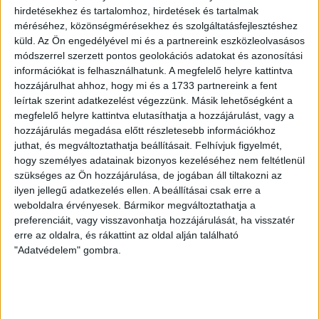
hirdetésekhez és tartalomhoz, hirdetések és tartalmak
méréséhez, közönségmérésekhez és szolgáltatásfejlesztéshez
Az Átlátszó forrásai szerint a Kontaktcsoport zárt ajtó
küld.
Az Ön engedélyével mi és a partnereink eszközleolvasásos
mögött zajló ülésein az ukrán fél (általában a védelmi
módszerrel szerzett pontos geolokációs adatokat és azonosítási
miniszter) tájékoztatja a szövetségeseket a hadi
információkat is felhasználhatunk. A megfelelő helyre kattintva
hozzájárulhat ahhoz, hogy mi és a 1733 partnereink a fent
helyzetről, és arról, hogy milyen fegyverekre van
leírtak szerint adatkezelést végezzünk. Másik lehetőségként a
szükségük. Ezután a résztvevők egyeztetnek arról, hogy
megfelelő helyre kattintva elutasíthatja a hozzájárulást, vagy a
ki mit tud felajánlani, és azokat hogyan tudják célba
hozzájárulás megadása előtt részletesebb információkhoz
juttatni.
juthat, és megváltoztathatja beállításait.
Felhívjuk figyelmét,
hogy személyes adatainak bizonyos kezeléséhez nem feltétlenül
Bujkáló magyar résztvevők
szükséges az Ön hozzájárulása, de jogában áll tiltakozni az
ilyen jellegű adatkezelés ellen. A beállításai csak erre a
weboldalra érvényesek. Bármikor megváltoztathatja a
A tavaly februárban, az Átlátszón bemutatott
preferenciáit, vagy visszavonhatja hozzájárulását, ha visszatér
felvételeken láthatók a magyar küldöttség tagjai a
erre az oldalra, és rákattint az oldal alján található
Kapcsolattartó Csoport ülésén: jelen volt Szalay-
"Adatvédelem" gombra.
Bobrovniczki Kristóf honvédelmi miniszter, Géczy
Balázs, a magyar NATO-képviselet helyettes képviselője,
és Szűcs József ezredes, a Magyar Honvédség Légi
Vezetési és Irányítási Központ volt parancsnoka.