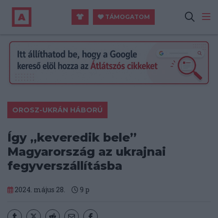
TÁMOGATOM
OROSZ-UKRÁN HÁBORÚ
Így „keveredik bele”
Magyarország az ukrajnai
fegyverszállításba
2024. május 28.
9
p