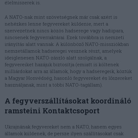
élelmiszerek is.
A NATO-nak mint szövetségnek már csak azért is
nehézkes lenne fegyvereket küldenie, mert a
szervezetnek nincs közös hadserege vagy hadiipara,
nincsenek fegyverraktárai. Ezek továbbra is nemzeti
irányítás alatt vannak. A különböző NATO-missziókban
nemzetállamok hadseregei vesznek részt, amelyek
ideiglenesen NATO-zászló alatt szolgálnak, a
fegyvereiket hazájuk biztosítja (emiatt is költenek
milliárdokat arra az államok, hogy a hadseregeik, köztük
a Magyar Honvédség, hasonló fegyvereket és lőszereket
használjanak, mint a többi NATO-tagállam).
A fegyverszállításokat koordináló
ramsteini Kontaktcsoport
Ukrajnának fegyvereket nem a NATO, hanem egyes
államok küldenek, de persze ilyen szállításokat csak