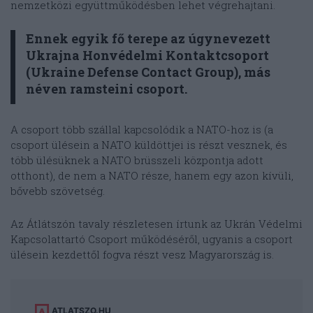
nemzetközi együttműködésben lehet végrehajtani.
Ennek egyik fő terepe az úgynevezett
Ukrajna Honvédelmi Kontaktcsoport
(Ukraine Defense Contact Group), más
néven ramsteini csoport.
A csoport több szállal kapcsolódik a NATO-hoz is (a
csoport ülésein a NATO küldöttjei is részt vesznek, és
több ülésüknek a NATO brüsszeli központja adott
otthont), de nem a NATO része, hanem egy azon kívüli,
bővebb szövetség.
Az Átlátszón tavaly részletesen írtunk az Ukrán Védelmi
Kapcsolattartó Csoport működéséről, ugyanis a csoport
ülésein kezdettől fogva részt vesz Magyarország is.