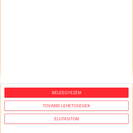
NAV NEMZETI ADÓ- ÉS VÁMHIVATAL
AJÁNLÓ
BELEEGYEZEM
2026. április 24.
TOVÁBBI LEHETŐSÉGEK
Ezzel már nem fognak kampányolni: 5,7
ELUTASÍTOM
milliárdért kapnak
élelmiszercsomagokat a rászorulók