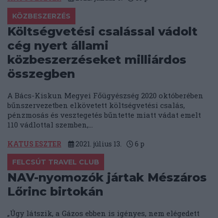
KÖZBESZERZÉS
Költségvetési csalással vádolt
cég nyert állami
közbeszerzéseket milliárdos
összegben
A Bács-Kiskun Megyei Főügyészség 2020 októberében
bűnszervezetben elkövetett költségvetési csalás,
pénzmosás és vesztegetés bűntette miatt vádat emelt
110 vádlottal szemben,...
KATUS ESZTER
2021. július 13.
6
p
FELCSÚT TRAVEL CLUB
NAV-nyomozók jártak Mészáros
Lőrinc birtokán
„Úgy látszik, a Gázos ebben is igényes, nem elégedett