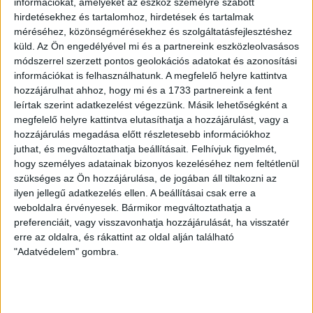
információkat, amelyeket az eszköz személyre szabott
DEBRECEN
hirdetésekhez és tartalomhoz, hirdetések és tartalmak
méréséhez, közönségmérésekhez és szolgáltatásfejlesztéshez
Adócsalás miatt vitték el a
küld.
Az Ön engedélyével mi és a partnereink eszközleolvasásos
milliárdos üzletembert, de a
módszerrel szerzett pontos geolokációs adatokat és azonosítási
cégiratokban nincs nyoma
információkat is felhasználhatunk. A megfelelő helyre kattintva
hozzájárulhat ahhoz, hogy mi és a 1733 partnereink a fent
zárolásnak
leírtak szerint adatkezelést végezzünk. Másik lehetőségként a
megfelelő helyre kattintva elutasíthatja a hozzájárulást, vagy a
A NAV szerint több mint 1 milliárd forintnyi vagyont
hozzájárulás megadása előtt részletesebb információkhoz
zároltak a balatoni villájából elvitt debreceni
juthat, és megváltoztathatja beállításait.
Felhívjuk figyelmét,
vállalkozó ügyében, de ennek a...
hogy személyes adatainak bizonyos kezeléséhez nem feltétlenül
szükséges az Ön hozzájárulása, de jogában áll tiltakozni az
SEGESVÁRI CSABA
2020. augusztus 25.
4
p
ilyen jellegű adatkezelés ellen. A beállításai csak erre a
weboldalra érvényesek. Bármikor megváltoztathatja a
SZEGED
preferenciáit, vagy visszavonhatja hozzájárulását, ha visszatér
Családi házát és a cégét is zár
erre az oldalra, és rákattint az oldal alján található
alá vette a NAV a szegedi
"Adatvédelem" gombra.
képviselőnek
Politikusoktól próbált segítséget kérni Joób Márton –