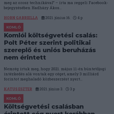
meg az orosz technikával” – írta ma reggeli Facebook-
bejegyzésében Hadházy Ákos...
HORN GABRIELLA
2021. június 16.
4
p
KOMLÓ
Komlói költségvetési csalás:
Polt Péter szerint politikai
szereplő és uniós beruházás
nem érintett
Nemrég írtuk meg, hogy 2021. május 11-én büntetőjogi
intézkedés alá vontak egy céget, amely 3 milliárd
forintot meghaladó közbeszerzést nyert...
KATUS ESZTER
2021. június 3.
3
p
KOMLÓ
Költségvetési csalásban
érintett cég nyert korábban