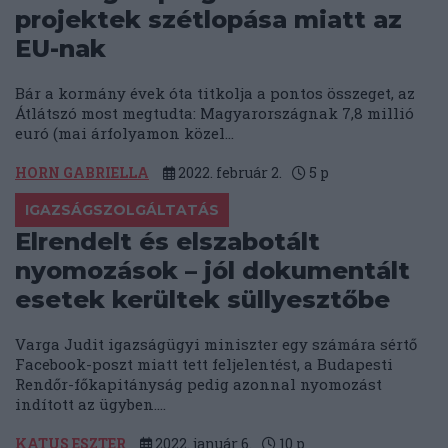
projektek szétlopása miatt az
EU-nak
Bár a kormány évek óta titkolja a pontos összeget, az
Átlátszó most megtudta: Magyarországnak 7,8 millió
euró (mai árfolyamon közel...
HORN GABRIELLA
2022. február 2.
5
p
IGAZSÁGSZOLGÁLTATÁS
Elrendelt és elszabotált
nyomozások – jól dokumentált
esetek kerültek süllyesztőbe
Varga Judit igazságügyi miniszter egy számára sértő
Facebook-poszt miatt tett feljelentést, a Budapesti
Rendőr-főkapitányság pedig azonnal nyomozást
indított az ügyben....
KATUS ESZTER
2022. január 6.
10
p