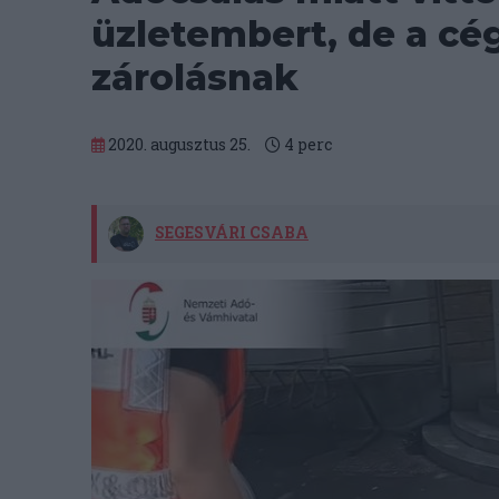
üzletembert, de a cé
zárolásnak
2020. augusztus 25.
4
perc
SEGESVÁRI CSABA