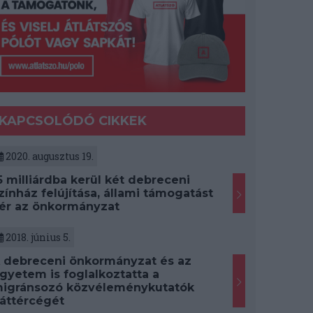
KAPCSOLÓDÓ CIKKEK
2020. augusztus 19.
5 milliárdba kerül két debreceni
zínház felújítása, állami támogatást
ér az önkormányzat
2018. június 5.
 debreceni önkormányzat és az
gyetem is foglalkoztatta a
igránsozó közvéleménykutatók
áttércégét