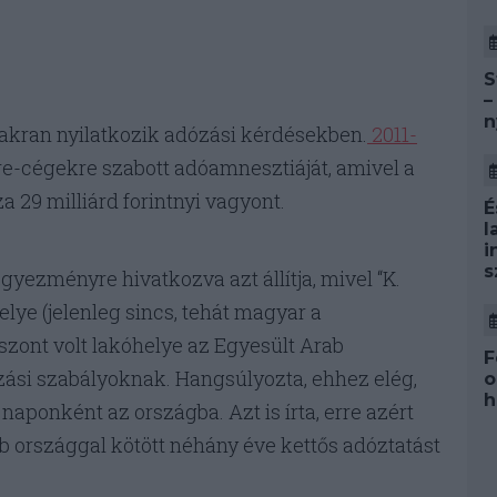
S
–
n
gyakran nyilatkozik adózási kérdésekben.
2011-
re-cégekre szabott adóamnesztiáját, amivel a
 29 milliárd forintnyi vagyont.
É
l
i
s
yezményre hivatkozva azt állítja, mivel “K.
ye (jelenleg sincs, tehát magyar a
viszont volt lakóhelye az Egyesült Arab
F
ózási szabályoknak. Hangsúlyozta, ehhez elég,
o
h
naponként az országba. Azt is írta, erre azért
b országgal kötött néhány éve kettős adóztatást