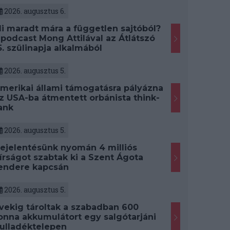
2026. augusztus 6.
i maradt mára a független sajtóból?
 podcast Mong Attilával az Átlátszó
5. szülinapja alkalmából
2026. augusztus 5.
merikai állami támogatásra pályázna
z USA-ba átmentett orbánista think-
ank
2026. augusztus 5.
ejelentésünk nyomán 4 milliós
írságot szabtak ki a Szent Ágota
endere kapcsán
2026. augusztus 5.
vekig tároltak a szabadban 600
onna akkumulátort egy salgótarjáni
ulladéktelepen