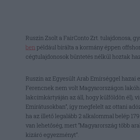
Ruszin Zsolt a FairConto Zrt. tulajdonosa, 
ben
például bírálta a kormány éppen offsho
cégtulajdonosok büntetés nélkül hoztak haza
Ruszin az Egyesült Arab Emírséggel hazai eg
Ferencnek nem volt Magyarországon lakóhel
lakcímkártyáján az áll, hogy külföldön él), 
Emirátusokban”, így megfelelt az ottani ad
ha az illető legalább 2 alkalommal belép 179 
van lehetőség, mert “Magyarország több ara
kizáró egyezményt”.