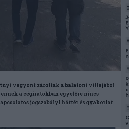
J
E
Y
E
n
R
ntnyi vagyont zároltak a balatoni villájából
k
c
e ennek a cégiratokban egyelőre nincs
h
apcsolatos jogszabályi háttér és gyakorlat
C
v