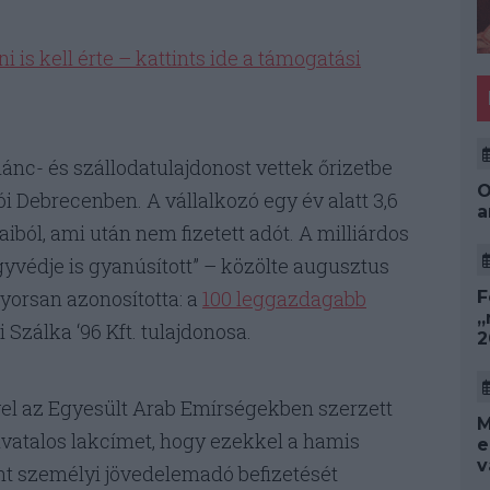
i is kell érte – kattints ide a támogatási
ánc- és szállodatulajdonost vettek őrizetbe
O
Debrecenben. A vállalkozó egy év alatt 3,6
a
saiból, ami után nem fizetett adót. A milliárdos
gyvédje is gyanúsított” – közölte augusztus
yorsan azonosította: a
100 leggazdagabb
F
„
 Szálka ‘96 Kft. tulajdonosa.
2
ével az Egyesült Arab Emírségekben szerzett
M
hivatalos lakcímet, hogy ezekkel a hamis
e
v
rint személyi jövedelemadó befizetését