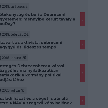
2018. március 2.
ótékonyság és buli a Debreceni
gyetemen: mennyibe került tavaly a
ouDay?
2018. február 24.
lzavart az aktivista: debreceni
agygyűlés, fideszes tempó
2018. január 25.
ettegés Debrecenben: a városi
özgyűlés ma nyilatkozatban
satlakozik a kormány politikai
adjáratához
2020. július 31.
saládi házát és a cégét is zár alá
ette a NAV a szegedi képviselőnek