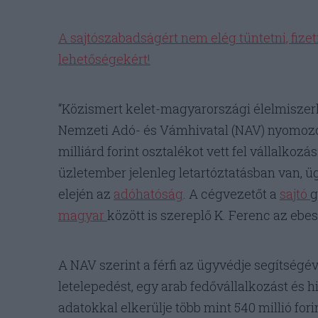
A sajtószabadságért nem elég tüntetni, fizetn
lehetőségekért!
“Közismert kelet-magyarországi élelmiszerl
Nemzeti Adó- és Vámhivatal (NAV) nyomozói 
milliárd forint osztalékot vett fel vállalkozá
üzletember jelenleg letartóztatásban van, ü
elején az
adóhatóság
. A cégvezetőt a
sajtó
g
magyar
között is szereplő K. Ferenc az ebesi
A NAV szerint a férfi az ügyvédje segítség
letelepedést, egy arab fedővállalkozást és 
adatokkal elkerülje több mint 540 millió fo