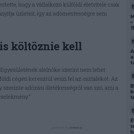
tte, hogy a vállalkozó külföldi életvitele csak
rányítja üzleteit, így az adómentességre sem
M
–
1
s költöznie kell
A
a
t
 Egyesületének alelnöke szerint nem lehet
öldi cégen keresztül veszi fel az osztalékot. Az
B
gy szerinte adózási illetékességről van szó, ami a
b
selekmény.”
t
É
t
h