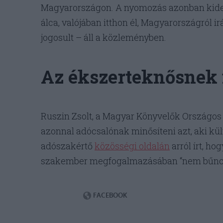
Magyarországon. A nyomozás azonban kideríte
álca, valójában itthon él, Magyarországról i
jogosult – áll a közleményben.
Az ékszerteknősnek i
Ruszin Zsolt, a Magyar Könyvelők Országos
azonnal adócsalónak minősíteni azt, aki külf
adószakértő
közösségi oldalán
arról írt, ho
szakember megfogalmazásában “nem bűnc