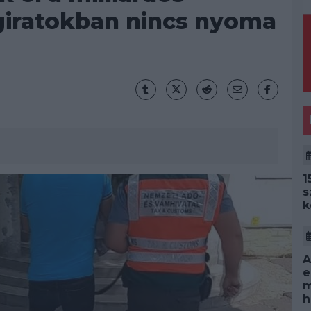
giratokban nincs nyoma
1
s
k
A
e
m
h