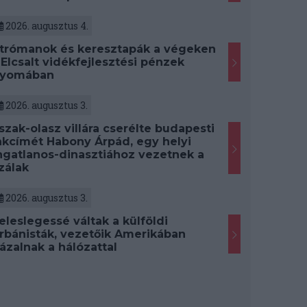
2026. augusztus 4.
trómanok és keresztapák a végeken
 Elcsalt vidékfejlesztési pénzek
yomában
2026. augusztus 3.
szak-olasz villára cserélte budapesti
akcímét Habony Árpád, egy helyi
ngatlanos-dinasztiához vezetnek a
zálak
2026. augusztus 3.
eleslegessé váltak a külföldi
rbánisták, vezetőik Amerikában
ázalnak a hálózattal