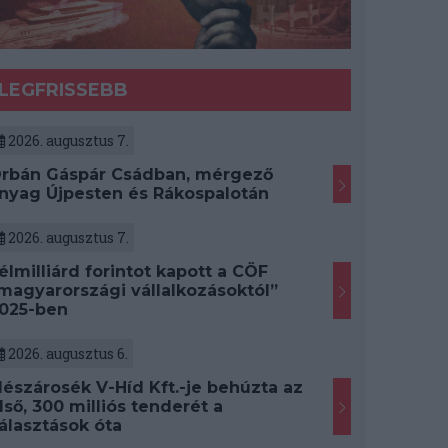
LEGFRISSEBB
2026. augusztus 7.
rbán Gáspár Csádban, mérgező
nyag Újpesten és Rákospalotán
2026. augusztus 7.
élmilliárd forintot kapott a CÖF
magyarországi vállalkozásoktól”
025-ben
2026. augusztus 6.
észárosék V-Híd Kft.-je behúzta az
lső, 300 milliós tenderét a
álasztások óta