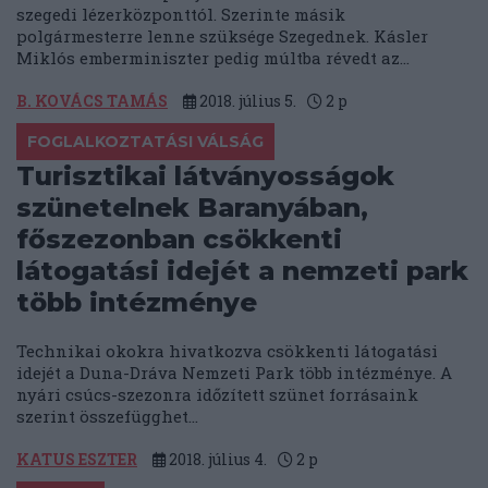
szegedi lézerközponttól. Szerinte másik
polgármesterre lenne szüksége Szegednek. Kásler
Miklós emberminiszter pedig múltba révedt az...
B. KOVÁCS TAMÁS
2018. július 5.
2
p
FOGLALKOZTATÁSI VÁLSÁG
Turisztikai látványosságok
szünetelnek Baranyában,
főszezonban csökkenti
látogatási idejét a nemzeti park
több intézménye
Technikai okokra hivatkozva csökkenti látogatási
idejét a Duna-Dráva Nemzeti Park több intézménye. A
nyári csúcs-szezonra időzített szünet forrásaink
szerint összefügghet...
KATUS ESZTER
2018. július 4.
2
p