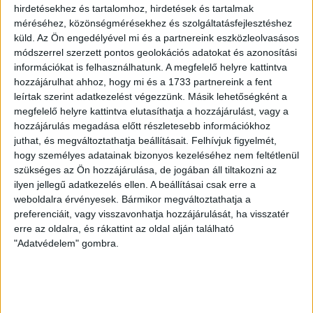
Olcsó benzin után itt a filléres
hirdetésekhez és tartalomhoz, hirdetések és tartalmak
Nazareth? Rocklegendák
méréséhez, közönségmérésekhez és szolgáltatásfejlesztéshez
küld.
Az Ön engedélyével mi és a partnereink eszközleolvasásos
Matyóföldön
módszerrel szerzett pontos geolokációs adatokat és azonosítási
információkat is felhasználhatunk. A megfelelő helyre kattintva
Üzleti titok, hogy mennyiért lép fel a heavy metal
hozzájárulhat ahhoz, hogy mi és a 1733 partnereink a fent
legenda Nazareth Mezőkövesden. A koncert a
leírtak szerint adatkezelést végezzünk. Másik lehetőségként a
nézőknek ingyenes, a volt NAV-elnök...
megfelelő helyre kattintva elutasíthatja a hozzájárulást, vagy a
hozzájárulás megadása előtt részletesebb információkhoz
PUSZTAI LÁSZLÓ
2018. június 27.
1
p
juthat, és megváltoztathatja beállításait.
Felhívjuk figyelmét,
hogy személyes adatainak bizonyos kezeléséhez nem feltétlenül
SZOMBATHELY
szükséges az Ön hozzájárulása, de jogában áll tiltakozni az
Szombathely víz alá nyomja a
ilyen jellegű adatkezelés ellen. A beállításai csak erre a
helyi úszókat, a vízilabdásokat
weboldalra érvényesek. Bármikor megváltoztathatja a
preferenciáit, vagy visszavonhatja hozzájárulását, ha visszatér
kényeztetik
erre az oldalra, és rákattint az oldal alján található
"Adatvédelem" gombra.
TAO pénzből bővítették a szombathelyi uszodát tavaly
decemberben. A közös működési költséghez,
megítélésük szerint aránytalanul kell perkálniuk az
úszóknak. Holott...