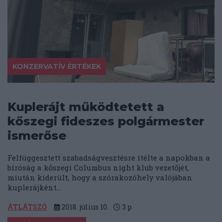
KONZERVATÍV ÉRTÉKEK
Kuplerájt működtetett a
kőszegi fideszes polgármester
ismerőse
Felfüggesztett szabadságvesztésre ítélte a napokban a
bíróság a kőszegi Columbus night klub vezetőjét,
miután kiderült, hogy a szórakozóhely valójában
kuplerájként...
ÁTLÁTSZÓ
2018. július 10.
3
p