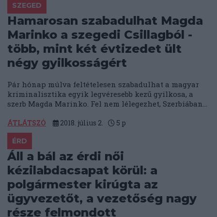
SZEGED
Hamarosan szabadulhat Magda
Marinko a szegedi Csillagból -
több, mint két évtizedet ült
négy gyilkosságért
Pár hónap múlva feltételesen szabadulhat a magyar
kriminalisztika egyik legvéresebb kezű gyilkosa, a
szerb Magda Marinko. Fel nem lélegezhet, Szerbiában...
ÁTLÁTSZÓ
2018. július 2.
5
p
ÉRD
Áll a bál az érdi női
kézilabdacsapat körül: a
polgármester kirúgta az
ügyvezetőt, a vezetőség nagy
része felmondott