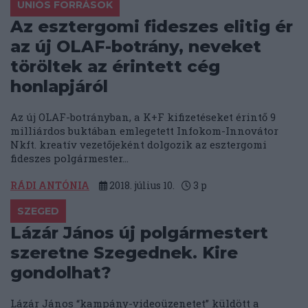
UNIÓS FORRÁSOK
Az esztergomi fideszes elitig ér
az új OLAF-botrány, neveket
töröltek az érintett cég
honlapjáról
Az új OLAF-botrányban, a K+F kifizetéseket érintő 9
milliárdos buktában emlegetett Infokom-Innovátor
Nkft. kreatív vezetőjeként dolgozik az esztergomi
fideszes polgármester...
RÁDI ANTÓNIA
2018. július 10.
3
p
SZEGED
Lázár János új polgármestert
szeretne Szegednek. Kire
gondolhat?
Lázár János “kampány-videoüzenetet” küldött a