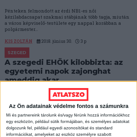
Pénteken felmondott az érdi NB1-es női
kézilabdacsapat szakmai stábjának több tagja, miután
a város képviselő-testülete egy nappal korábban a
polgármester...
KIS ZOLTÁN
2018. június 30.
3
p
SZEGED
A szegedi EHÖK kilobbizta: az
egyetemi napok zajonghat
ameddig akar
A Szegedi Egyetemi Napok (SZEN) is hangosíthat akár
éjfél után is – ennyit “lazult” Szeged sokat vitatott
zajrendelete. Olvasóink egyébként...
Az Ön adatainak védelme fontos a számunkra
Mi és partnereink tárolunk és/vagy férünk hozzá információkhoz
B. KOVÁCS TAMÁS
2018. június 28.
2
p
egy eszközön, például sütik formájában, és személyes adatokat
dolgozunk fel, például egyedi azonosítókat és standard
HANGULATJAVÍTÓ INTÉZKEDÉSEK
információkat, amelyeket az eszköz személyre szabott