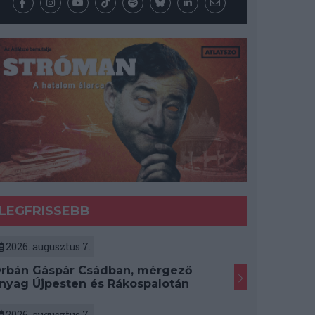
LEGFRISSEBB
2026. augusztus 7.
rbán Gáspár Csádban, mérgező
nyag Újpesten és Rákospalotán
2026. augusztus 7.