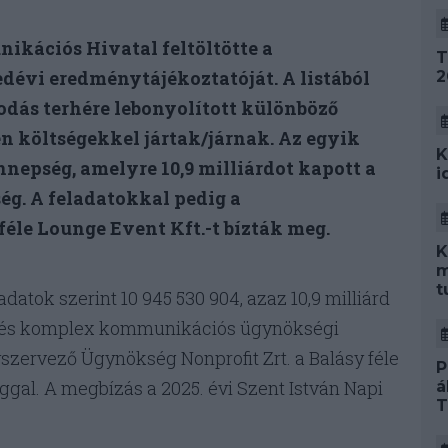
kációs Hivatal feltöltötte a
T
yedévi eredménytájékoztatóját. A listából
2
odás terhére lebonyolított különböző
n költségekkel jártak/járnak. Az egyik
K
nnepség, amelyre 10,9 milliárdot kapott a
i
. A feladatokkal pedig a
féle Lounge Event Kft.-t bízták meg.
K
m
t
adatok szerint 10 945 530 904, azaz 10,9 milliárd
si és komplex kommunikációs ügynökségi
szervező Ügynökség Nonprofit Zrt. a Balásy féle
P
gal. A megbízás a 2025. évi Szent István Napi
á
T