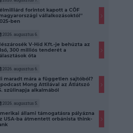
élmilliárd forintot kapott a CÖF
magyarországi vállalkozásoktól”
025-ben
2026. augusztus 6.
észárosék V-Híd Kft.-je behúzta az
lső, 300 milliós tenderét a
álasztások óta
2026. augusztus 6.
i maradt mára a független sajtóból?
 podcast Mong Attilával az Átlátszó
5. szülinapja alkalmából
2026. augusztus 5.
merikai állami támogatásra pályázna
z USA-ba átmentett orbánista think-
ank