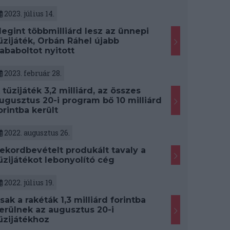
2023. július 14.
egint többmilliárd lesz az ünnepi
űzijáték, Orbán Ráhel újabb
ababoltot nyitott
2023. február 28.
 tűzijáték 3,2 milliárd, az összes
ugusztus 20-i program bő 10 milliárd
orintba került
2022. augusztus 26.
ekordbevételt produkált tavaly a
űzijátékot lebonyolító cég
2022. július 19.
sak a rakéták 1,3 milliárd forintba
erülnek az augusztus 20-i
űzijátékhoz