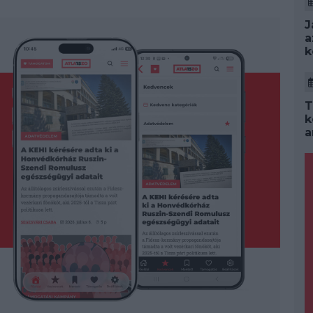
J
a
k
T
k
a