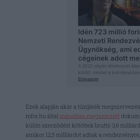
Ezek alapján akár a tűzijáték megszervezése
mfor.hu által
májusban megszerzett
dokumen
külön szerződést kötöttek bruttó 3,6 milliár
amikor 12,5 milliárdot adtak a rendezvényre, 