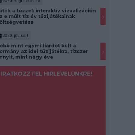
2020. augusztus 20.
áték a tűzzel: interaktív vizualizáción
z elmúlt tíz év tűzijátékainak
öltségvetése
2020. július 1.
öbb mint egymilliárdot költ a
ormány az idei tűzijátékra, tízszer
nnyit, mint négy éve
IRATKOZZ FEL HÍRLEVELÜNKRE!