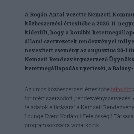
A Rogán Antal vezette Nemzeti Kommuni
közbeszerzési értesítőbe a 2025. II. neg
kiderült, hogy a korábbi keretmegállap
állami szervezetek rendezvényei milye
nevesített esemény az augusztus 20-i ü
Nemzeti Rendezvényszervező Ügynökség
keretmegállapodás nyertesét, a Balásy-
Az uniós közbeszerzési értesítőbe
feltöltött
forintért szerződött „rendezvényszervezé
feladatok ellátására” a Nemzeti Rendezvény
Lounge Event Korlátolt Felelősségű Társaság
programsorozatra vonatkozik.