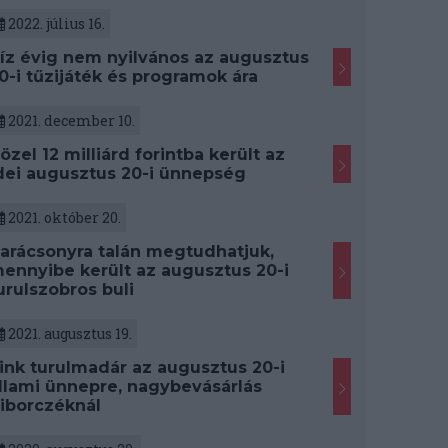
2022. július 16.
íz évig nem nyilvános az augusztus
0-i tűzijáték és programok ára
2021. december 10.
özel 12 milliárd forintba került az
dei augusztus 20-i ünnepség
2021. október 20.
arácsonyra talán megtudhatjuk,
ennyibe került az augusztus 20-i
urulszobros buli
2021. augusztus 19.
ink turulmadár az augusztus 20-i
llami ünnepre, nagybevásárlás
iborczéknál