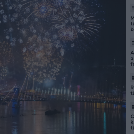
M
t
b
A
a
f
R
t
C
k
t