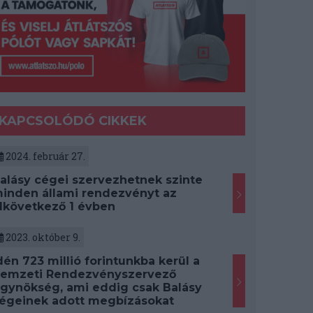
KAPCSOLÓDÓ CIKKEK
2024. február 27.
alásy cégei szervezhetnek szinte
inden állami rendezvényt az
lkövetkező 1 évben
2023. október 9.
dén 723 millió forintunkba kerül a
emzeti Rendezvényszervező
gynökség, ami eddig csak Balásy
égeinek adott megbízásokat