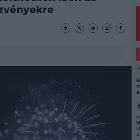
ezvényekre
B
m
e
I
N
Ü
c