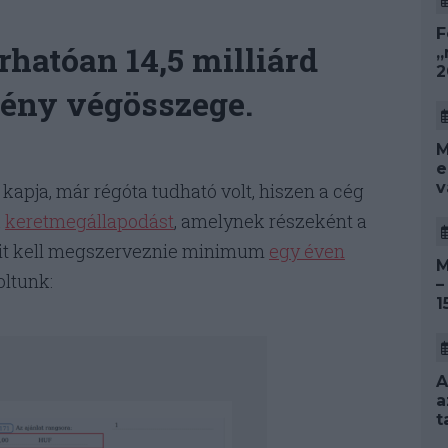
F
rhatóan 14,5 milliárd
„
2
zvény végösszege.
M
e
v
apja, már régóta tudható volt, hiszen a cég
ű
keretmegállapodást
, amelynek részeként a
eit kell megszerveznie minimum
egy éven
M
oltunk:
–
1
A
a
t