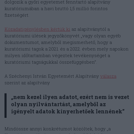
dolgozik a győri egyetemet fenntartó alapítvány
kuratóriumában a havi bruttó 1,5 millió forintos
fizetségért.
Közadatigénylésben kértük ki
az alapítványtól a
kuratóriumi ülések jegyzőkönyvét „vagy olyan egyéb
dokumentumot, amelyből megismerhető, hogy a
kuratóriumi tagok a 2021. és a 2022. évben mely napokon
milyen időtartamban végeztek tevékenységet a
kuratóriumi tagságukkal összefüggésben”.
A Széchenyi István Egyetemért Alapítvány
válasza
szerint az alapítvány
„nem kezel ilyen adatot, ezért nem is vezet
olyan nyilvántartást, amelyből az
igényelt adatok kinyerhetőek lennének”
Mindössze annyi konkrétumot közöltek, hogy „a