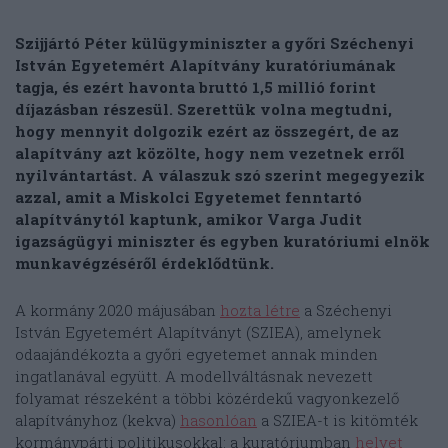
Szijjártó Péter külügyminiszter a győri Széchenyi
István Egyetemért Alapítvány kuratóriumának
tagja, és ezért havonta bruttó 1,5 millió forint
díjazásban részesül. Szerettük volna megtudni,
hogy mennyit dolgozik ezért az összegért, de az
alapítvány azt közölte, hogy nem vezetnek erről
nyilvántartást. A válaszuk szó szerint megegyezik
azzal, amit a Miskolci Egyetemet fenntartó
alapítványtól kaptunk, amikor Varga Judit
igazságügyi miniszter és egyben kuratóriumi elnök
munkavégzéséről érdeklődtünk.
A kormány 2020 májusában
hozta létre
a Széchenyi
István Egyetemért Alapítványt (SZIEA), amelynek
odaajándékozta a győri egyetemet annak minden
ingatlanával együtt. A modellváltásnak nevezett
folyamat részeként a többi közérdekű vagyonkezelő
alapítványhoz (kekva)
hasonlóan
a SZIEA-t is kitömték
kormánypárti politikusokkal: a kuratóriumban
helyet