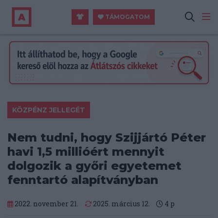
TÁMOGATOM
KÖZPÉNZ JELLEGÉT
Nem tudni, hogy Szijjártó Péter
havi 1,5 millióért mennyit
dolgozik a győri egyetemet
fenntartó alapítványban
2022. november 21.
2025. március 12.
4
p