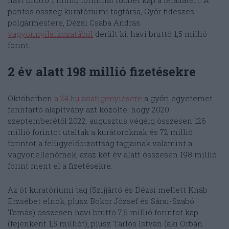
havi bruttó 1 millió forintnál többet kap a feladatért. A
pontos összeg kuratóriumi tagtársa, Győr fideszes
polgármestere, Dézsi Csaba András
vagyonnyilatkozatából
derült ki: havi bruttó 1,5 millió
forint.
2 év alatt 198 millió fizetésekre
Októberben
a 24.hu adatigénylésére
a győri egyetemet
fenntartó alapítvány azt közölte, hogy 2020
szeptemberétől 2022. augusztus végéig összesen 126
millió forintot utaltak a kurátoroknak és 72 millió
forintot a felügyelőbizottság tagjainak valamint a
vagyonellenőrnek, azaz két év alatt összesen 198 millió
forint ment el a fizetésekre.
Az öt kuratóriumi tag (Szijjártó és Dézsi mellett Knáb
Erzsébet elnök, plusz Bokor József és Sárai-Szabó
Tamás) összesen havi bruttó 7,5 millió forintot kap
(fejenként 1,5 milliót), plusz Tarlós István (aki Orbán