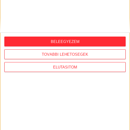
KAPCSOLATBA!
BELEEGYEZEM
TOVÁBBI LEHETŐSÉGEK
ELUTASÍTOM
LEGFRISSEBB
2026. augusztus 7.