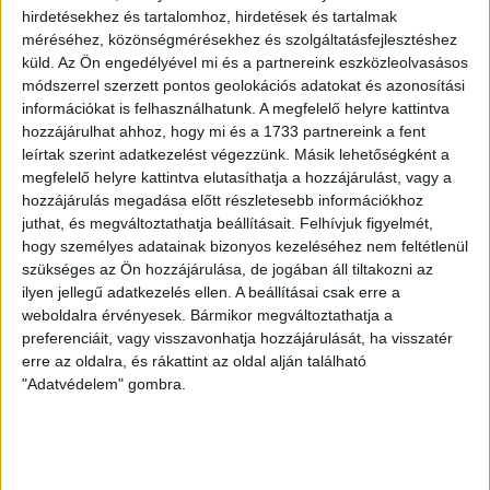
Juditnál
hirdetésekhez és tartalomhoz, hirdetések és tartalmak
méréséhez, közönségmérésekhez és szolgáltatásfejlesztéshez
küld.
Az Ön engedélyével mi és a partnereink eszközleolvasásos
Meglepő módon a SZIEA válaszának többi része szó
módszerrel szerzett pontos geolokációs adatokat és azonosítási
szerint (!) megegyezik azzal, amit a miskolci egyetemet
információkat is felhasználhatunk. A megfelelő helyre kattintva
fenntartó Universitas Miskolcinensis Alapítványtól
hozzájárulhat ahhoz, hogy mi és a 1733 partnereink a fent
(UMA) kaptunk, amikor arról érdeklődtünk nála, hogy
leírtak szerint adatkezelést végezzünk. Másik lehetőségként a
mennyit dolgozik havi 1,4 millió forintért a kuratóriumi
megfelelő helyre kattintva elutasíthatja a hozzájárulást, vagy a
elnökeként Varga Judit igazságügyi miniszter.
hozzájárulás megadása előtt részletesebb információkhoz
juthat, és megváltoztathatja beállításait.
Felhívjuk figyelmét,
hogy személyes adatainak bizonyos kezeléséhez nem feltétlenül
„
Egy kuratóriumi tag munkavégzése nem csak a
szükséges az Ön hozzájárulása, de jogában áll tiltakozni az
kuratóriumi üléseken való részvételre és az arra való
ilyen jellegű adatkezelés ellen. A beállításai csak erre a
felkészülésre korlátozódik. A Kuratórium üléseinek
weboldalra érvényesek. Bármikor megváltoztathatja a
jegyzőkönyvei nem azt a célt szolgálják, hogy abból
preferenciáit, vagy visszavonhatja hozzájárulását, ha visszatér
megállapítható legyen az egyes tagok által ráfordított
erre az oldalra, és rákattint az oldal alján található
munka mennyisége és időigénye. A jegyzőkönyv a munka
"Adatvédelem" gombra.
végeredményét, a meghozott határozatokat és az egyes
napirendekhez történt hozzászólások rövid és tömör
összegzését tartalmazza. Az a rengeteg előkészítő és
háttérmunka, ami egyes kuratóriumi feladatok kapcsán
felmerül nem olvasható ki sem jegyzőkönyvekből, sem