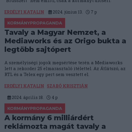
"Brüsszelt" nem említi, csak a kormányt dicséri.
ERDÉLYI KATALIN
2024. június 13.
7
p
KORMÁNYPROPAGANDA
Tavaly a Magyar Nemzet, a
Mediaworks és az Origo bukta a
legtöbb sajtópert
A személyiségi jogok megsértése terén a Mediaworks
lett a rekorder 25 elmarasztaló ítélettel. Az Átlátszó, az
RTL és a Telex egy pert sem vesztett el.
ERDÉLYI KATALIN
SZABÓ KRISZTIÁN
2024. április 18.
4
p
KORMÁNYPROPAGANDA
A kormány 6 milliárdért
reklámozta magát tavaly a