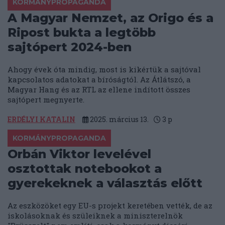
KORMÁNYPROPAGANDA
A Magyar Nemzet, az Origo és a
Ripost bukta a legtöbb
sajtópert 2024-ben
Ahogy évek óta mindig, most is kikértük a sajtóval
kapcsolatos adatokat a bíróságtól. Az Átlátszó, a
Magyar Hang és az RTL az ellene indított összes
sajtópert megnyerte.
ERDÉLYI KATALIN
2025. március 13.
3
p
KORMÁNYPROPAGANDA
Orbán Viktor levelével
osztottak notebookot a
gyerekeknek a választás előtt
Az eszközöket egy EU-s projekt keretében vették, de az
iskolásoknak és szüleiknek a miniszterelnök