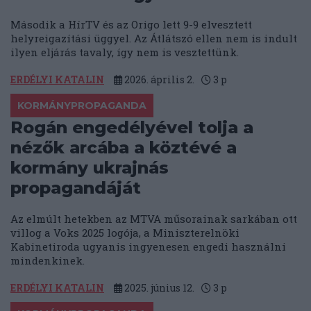
Második a HírTV és az Origo lett 9-9 elvesztett
helyreigazítási üggyel. Az Átlátszó ellen nem is indult
ilyen eljárás tavaly, így nem is vesztettünk.
ERDÉLYI KATALIN
2026. április 2.
3
p
KORMÁNYPROPAGANDA
Rogán engedélyével tolja a
nézők arcába a köztévé a
kormány ukrajnás
propagandáját
Az elmúlt hetekben az MTVA műsorainak sarkában ott
villog a Voks 2025 logója, a Miniszterelnöki
Kabinetiroda ugyanis ingyenesen engedi használni
mindenkinek.
ERDÉLYI KATALIN
2025. június 12.
3
p