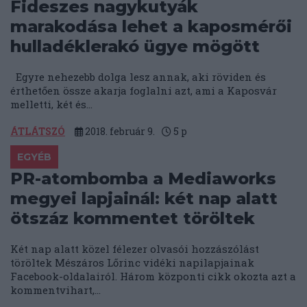
Fideszes nagykutyák
marakodása lehet a kaposmérői
hulladéklerakó ügye mögött
Egyre nehezebb dolga lesz annak, aki röviden és
érthetően össze akarja foglalni azt, ami a Kaposvár
melletti, két és...
ÁTLÁTSZÓ
2018. február 9.
5
p
EGYÉB
PR-atombomba a Mediaworks
megyei lapjainál: két nap alatt
ötszáz kommentet töröltek
Két nap alatt közel félezer olvasói hozzászólást
töröltek Mészáros Lőrinc vidéki napilapjainak
Facebook-oldalairól. Három központi cikk okozta azt a
kommentvihart,...