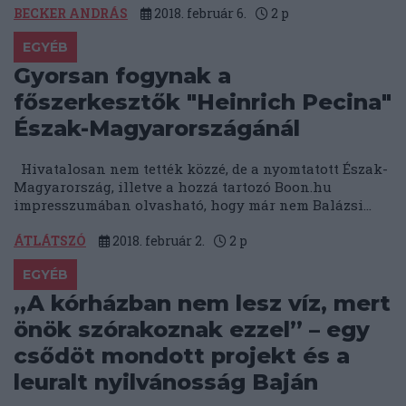
BECKER ANDRÁS
2018. február 6.
2
p
EGYÉB
Gyorsan fogynak a
főszerkesztők "Heinrich Pecina"
Észak-Magyarországánál
Hivatalosan nem tették közzé, de a nyomtatott Észak-
Magyarország, illetve a hozzá tartozó Boon.hu
impresszumában olvasható, hogy már nem Balázsi...
ÁTLÁTSZÓ
2018. február 2.
2
p
EGYÉB
„A kórházban nem lesz víz, mert
önök szórakoznak ezzel” – egy
csődöt mondott projekt és a
leuralt nyilvánosság Baján