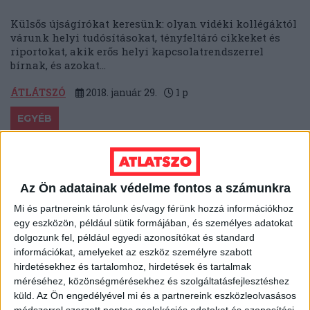
Külsős újságírókat keresünk: olyan vidéki kollégáktól
várunk helyi tudósításokat, tényfeltáró cikkeket és
riportokat, akik erős helyi kapcsolatrendszerrel
bírnak, és azokat...
ÁTLÁTSZÓ
2018. január 29.
1
p
EGYÉB
Szörnyű szervezetek, borzalmas
szervezetek - az érdi
polgármester monológja a
Az Ön adatainak védelme fontos a számunkra
"Soros-vitában"
Mi és partnereink tárolunk és/vagy férünk hozzá információkhoz
egy eszközön, például sütik formájában, és személyes adatokat
Január 25-én zavarba ejtően sok mindent megtudott
dolgozunk fel, például egyedi azonosítókat és standard
Érd első emberéről a helyi közügyek iránt érdeklődő
információkat, amelyeket az eszköz személyre szabott
polgár. T. Mészáros András polgármester...
hirdetésekhez és tartalomhoz, hirdetések és tartalmak
méréséhez, közönségmérésekhez és szolgáltatásfejlesztéshez
BECKER ANDRÁS
2018. január 27.
5
p
küld.
Az Ön engedélyével mi és a partnereink eszközleolvasásos
módszerrel szerzett pontos geolokációs adatokat és azonosítási