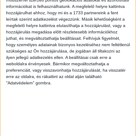
EGYÉB
információkat is felhasználhatunk. A megfelelő helyre kattintva
Rettegés Debrecenben: a városi
hozzájárulhat ahhoz, hogy mi és a 1733 partnereink a fent
közgyűlés ma nyilatkozatban
leírtak szerint adatkezelést végezzünk. Másik lehetőségként a
megfelelő helyre kattintva elutasíthatja a hozzájárulást, vagy a
csatlakozik a kormány politikai
hozzájárulás megadása előtt részletesebb információkhoz
hadjáratához
juthat, és megváltoztathatja beállításait.
Felhívjuk figyelmét,
hogy személyes adatainak bizonyos kezeléséhez nem feltétlenül
Hiába tiltakoznak a megvádolt civilszervezetek,
szükséges az Ön hozzájárulása, de jogában áll tiltakozni az
hiába utasítják vissza azt, hogy a helyi közösségi
ilyen jellegű adatkezelés ellen. A beállításai csak erre a
érdekekkel ellentétes tevékenységet folytatnának, s
weboldalra érvényesek. Bármikor megváltoztathatja a
bizonyítékok...
preferenciáit, vagy visszavonhatja hozzájárulását, ha visszatér
erre az oldalra, és rákattint az oldal alján található
ÁTLÁTSZÓ
2018. január 25.
4
p
"Adatvédelem" gombra.
EGYÉB
Öt év után sikeres adatigénylés:
évi egymillióért tankol a borsodi
főjegyző
Akárcsak hajdan a nyírségi fekete vonat utasai,