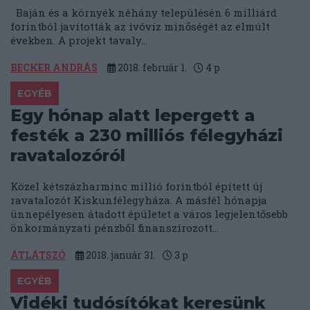
Baján és a környék néhány településén 6 milliárd
forintból javították az ivóvíz minőségét az elmúlt
években. A projekt tavaly...
BECKER ANDRÁS
2018. február 1.
4
p
EGYÉB
Egy hónap alatt lepergett a
festék a 230 milliós félegyházi
ravatalozóról
Közel kétszázharminc millió forintból épített új
ravatalozót Kiskunfélegyháza. A másfél hónapja
ünnepélyesen átadott épületet a város legjelentősebb
önkormányzati pénzből finanszírozott...
ÁTLÁTSZÓ
2018. január 31.
3
p
EGYÉB
Vidéki tudósítókat keresünk