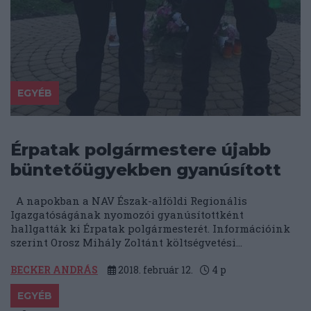
EGYÉB
Érpatak polgármestere újabb
büntetőügyekben gyanúsított
A napokban a NAV Észak-alföldi Regionális
Igazgatóságának nyomozói gyanúsítottként
hallgatták ki Érpatak polgármesterét. Információink
szerint Orosz Mihály Zoltánt költségvetési...
BECKER ANDRÁS
2018. február 12.
4
p
EGYÉB