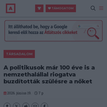
TÁMOGATOM
TÁRSADALOM
A politikusok már 100 éve is a
nemzethalállal riogatva
buzdították szülésre a nőket
2026. június 19.
7
p