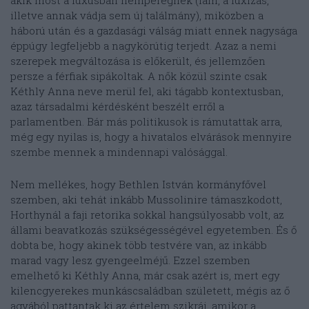
akik most a luxusban hemperegnek (lám, a luxizás,
illetve annak vádja sem új találmány), miközben a
háború után és a gazdasági válság miatt ennek nagysága
éppúgy legfeljebb a nagykörútig terjedt. Azaz a nemi
szerepek megváltozása is előkerült, és jellemzően
persze a férfiak sipákoltak. A nők közül szinte csak
Kéthly Anna neve merül fel, aki tágabb kontextusban,
azaz társadalmi kérdésként beszélt erről a
parlamentben. Bár más politikusok is rámutattak arra,
még egy nyilas is, hogy a hivatalos elvárások mennyire
szembe mennek a mindennapi valósággal.
Nem mellékes, hogy Bethlen István kormányfővel
szemben, aki tehát inkább Mussolinire támaszkodott,
Horthynál a faji retorika sokkal hangsúlyosabb volt, az
állami beavatkozás szükségességével egyetemben. És ő
dobta be, hogy akinek több testvére van, az inkább
marad vagy lesz gyengeelméjű. Ezzel szemben
emelhető ki Kéthly Anna, már csak azért is, mert egy
kilencgyerekes munkáscsaládban született, mégis az ő
agyából pattantak ki az értelem szikrái, amikor a