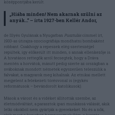
középpontjába került.
„Hiába minden! Nem akarnak szülni az
anyák…” – írta 1927-ben Kellér Andor,
de Illyés Gyulának a Nyugatban
Pusztulás
címmel írt,
1933-as útirajza-szociográfiája mondhatni bombaként
robbant. Csakhogy a repeszek elég szerteszéjjel
repültek, így előkerült itt minden, s annak ellenkezője is.
A hivatásos rettegők arról fecsegtek, hogy a Dráva
mentén a horvátok, másutt pedig szerte az országban a
sváboknak mondott németek egyszerűen teleszülik a
falvakat, a magyarok meg kihalnak. Az etnikai mellett
megjelent a felekezeti törésvonal is (egykés
reformátusok – bevándorolt katolikusok).
Mások a várost és a vidéket állították szembe, az
életmódváltást, a parasztok ipari munkássá válását, akik
lelki okokból nem gyártják a gyerekeket. No és a nők,