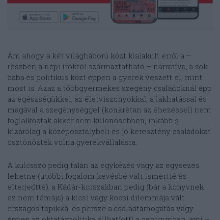
Ám ahogy a két világháború közt kialakult erről a –
részben a népi íróktól származtatható – narratíva, a sok
bába és politikus közt éppen a gyerek veszett el, mint
most is. Azaz a többgyermekes szegény családoknál épp
az egészségükkel, az életviszonyokkal, a lakhatással és
magával a szegénységgel (konkrétan az éhezéssel) nem
foglalkoztak akkor sem különösebben, inkább s
kizárólag a középosztálybeli és jó keresztény családokat
ösztönözték volna gyerekvállalásra.
A kulcsszó pedig talán az egykézés vagy az egysezés
lehetne (utóbbi fogalom kevésbé vált ismertté és
elterjedtté), a Kádár-korszakban pedig (bár a könyvnek
ez nem témája) a kicsi vagy kocsi dilemmája vált
országos topikká, és persze a családtámogatás vagy
éppen az oktatáspolitika állhat(ott) a centrumban, ami –