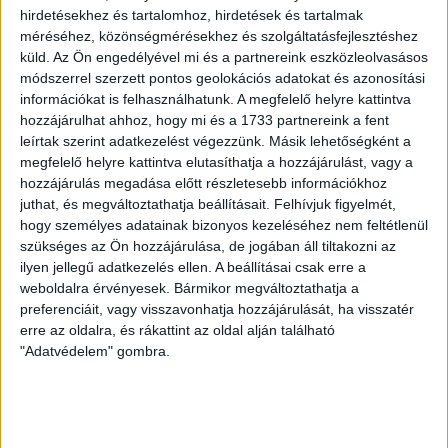
olykor megjelenik az ötlet –, de inkább maradtak
hirdetésekhez és tartalomhoz, hirdetések és tartalmak
annyiban a biologizálás terén, hogy beteg
méréséhez, közönségmérésekhez és szolgáltatásfejlesztéshez
küld.
Az Ön engedélyével mi és a partnereink eszközleolvasásos
Magyarországról értekeztek akár komoly szakemberek
módszerrel szerzett pontos geolokációs adatokat és azonosítási
is.
információkat is felhasználhatunk. A megfelelő helyre kattintva
hozzájárulhat ahhoz, hogy mi és a 1733 partnereink a fent
A normálisabbja viszont olyan
leírtak szerint adatkezelést végezzünk. Másik lehetőségként a
problémákat vett elő, mint az
megfelelő helyre kattintva elutasíthatja a hozzájárulást, vagy a
orvoslakások kérdése, az anya- és
hozzájárulás megadása előtt részletesebb információkhoz
csecsemővédelem, a szexuális
juthat, és megváltoztathatja beállításait.
Felhívjuk figyelmét,
felvilágosítás, a születésszabályozás.
hogy személyes adatainak bizonyos kezeléséhez nem feltétlenül
szükséges az Ön hozzájárulása, de jogában áll tiltakozni az
ilyen jellegű adatkezelés ellen. A beállításai csak erre a
Azonban a házasság intézményének vélelmezett
weboldalra érvényesek. Bármikor megváltoztathatja a
válsága is, akár a többi, gyakran kikerült a szakértői
preferenciáit, vagy visszavonhatja hozzájárulását, ha visszatér
vitákból a szélesebb nyilvánosságba; papok, lelkészek és
erre az oldalra, és rákattint az oldal alján található
a korabeli megafonos újságírók előszeretettel egykéztek
"Adatvédelem" gombra.
és szidták a Nyugatot, a modernitást.
Különösen érdekes a
Nem és nemzet
című fejezet ebből
a szempontból. Még az óvszerhasználatról is