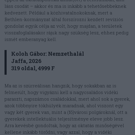
láss csodát – akkor és ma is inkább a tehetősebbeknek
kedvezett. Például a közhivatalnokoknak, mert a
Bethlen-kormányzat által forszírozni kezdett revíziós
gondolat egyik célja az volt, hogy majdan, a területek
visszafoglalásakor rájuk nagy szükség lesz, ehhez pedig
ismét emberanyag kell.
Koloh Gábor: Nemzethalál
Jaffa, 2026
319 oldal, 4999 F
Ma az is szürreálisan hangzik, hogy sokakban az is
felmerült, hogy vigyázni kell a nagycsaládos vidéki
paraszti, napszámos családokkal, mert ahol sok a gyerek,
azok többnyire tökhülyék maradnak, ahol viszont egy
vagy két gyerek van, mint a (fő)városi polgároknál, ott a
gyerekek intellektuális teljesítménye eleve jobb lesz.
Arra kevésbé gondoltak, hogy az oktatás minőségével
kellene inkább törődni, vagy azzal, hogy a vidéki