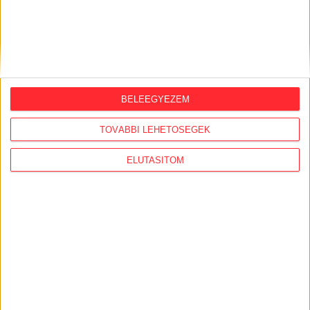
KÖVESS MINKET VAGY
LÉPJ VELÜNK
KAPCSOLATBA!
BELEEGYEZEM
TOVÁBBI LEHETŐSÉGEK
ELUTASÍTOM