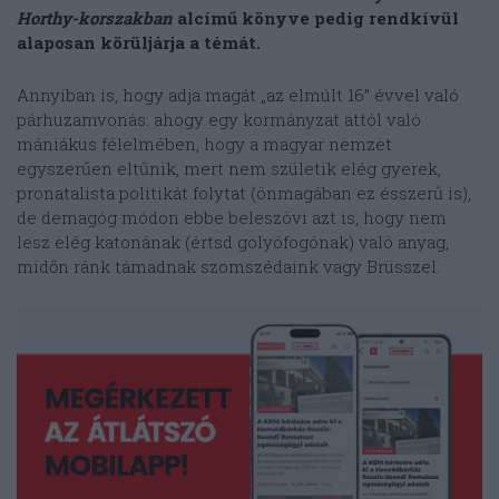
Horthy-korszakban
alcímű könyve pedig rendkívül
alaposan körüljárja a témát.
Annyiban is, hogy adja magát „az elmúlt 16” évvel való
párhuzamvonás: ahogy egy kormányzat attól való
mániákus félelmében, hogy a magyar nemzet
egyszerűen eltűnik, mert nem születik elég gyerek,
pronatalista politikát folytat (önmagában ez ésszerű is),
de demagóg módon ebbe beleszövi azt is, hogy nem
lesz elég katonának (értsd golyófogónak) való anyag,
midőn ránk támadnak szomszédaink vagy Brüsszel.