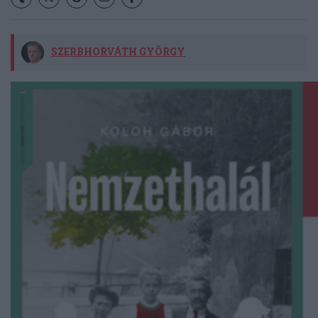
SZERBHORVÁTH GYÖRGY