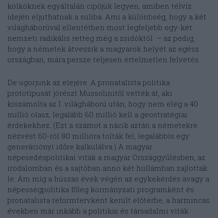
kölköknek egyáltalán cipőjük legyen, amiben télvíz
idején eljuthatnak a suliba. Ami a különbség, hogy a két
világháborúval ellentétben most legfeljebb egy-két
nemzeti radikális retteg még a zsidóktól – az pedig,
hogy a németek átveszik a magyarok helyét az egész
országban, mára persze teljesen értelmetlen felvetés.
De ugorjunk az elejére. A pronatalista politika
prototípusát jórészt Mussolinitől vették át, aki
kiszámolta az I. világháború után, hogy nem elég a 40
millió olasz, legalább 60 millió kell a geostratégiai
érdekekhez. (Ezt a számot a nácik aztán a németekre
nézvést 60-ról 80 millióra tolták fel, legalábbis egy
generációnyi időre kalkulálva.) A magyar
népesedéspolitikai viták a magyar Országgyűlésben, az
irodalomban és a sajtóban anno két hullámban zajlottak
le. Ám míg a húszas évek végén az egykekérdés avagy a
népességpolitika főleg kormányzati programként és
pronatalista reformtervként került előtérbe, a harmincas
években már inkább a politikai és társadalmi viták