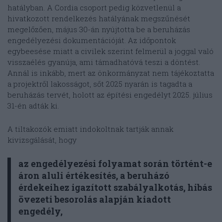
hatályban. A Cordia csoport pedig közvetlenül a
hivatkozott rendelkezés hatályának megszűnését
megelőzően, május 30-án nyújtotta be a beruházás
engedélyezési dokumentációját. Az időpontok
egybeesése miatt a civilek szerint felmerül a joggal való
visszaélés gyanúja, ami támadhatóvá teszi a döntést.
Annál is inkább, mert az önkormányzat nem tájékoztatta
a projektről lakosságot, sőt 2025 nyarán is tagadta a
beruházás tervét, holott az építési engedélyt 2025. július
31-én adták ki.
A tiltakozók emiatt indokoltnak tartják annak
kivizsgálását, hogy
az engedélyezési folyamat során történt-e
áron aluli értékesítés, a beruházó
érdekeihez igazított szabályalkotás, hibás
övezeti besorolás alapján kiadott
engedély,