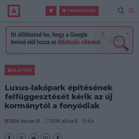
TÁMOGATOM
BALATON
Luxus-lakópark építésének
felfüggesztését kérik az új
kormánytól a fonyódiak
2026. június 18.
2026. július 8.
4
p