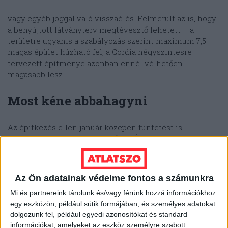
vagy egyéb joggal való visszaélés. Felmerült az is, hogy
a benyújtott látványterv megtévesztő lehetett – a
területre ugyanis a szabályozás szerint maximum 7,5
magas épület húzható fel, a Cordia négyszintesre
tervezett építménye azonban ennél vélhetően
magasabb lesz.
Most kéne abbahagyni
Az építkezés ellen január közepén tüntetést is
szerveztek a tiltakozók – erről az Átlátszó munkatársa,
Katus Eszter
képriportban
számolt be –, ahol a Balaton-
part védelmében a civilek létrehozták a
Kék Ernyő –
Egyesületek a Balatonért
összefogást.
Az Ön adatainak védelme fontos a számunkra
Mi és partnereink tárolunk és/vagy férünk hozzá információkhoz
egy eszközön, például sütik formájában, és személyes adatokat
dolgozunk fel, például egyedi azonosítókat és standard
információkat, amelyeket az eszköz személyre szabott