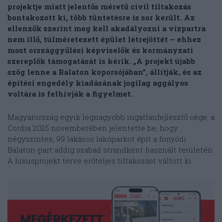
projektje miatt jelentős méretű civil tiltakozás
bontakozott ki, több tüntetésre is sor került. Az
ellenzők szerint meg kell akadályozni a vízpartra
nem illő, túlméretezett épület létrejöttét – ehhez
most országgyűlési képviselők és kormányzati
szereplők támogatását is kérik. „A projekt újabb
szög lenne a Balaton koporsójában”, állítják, és az
építési engedély kiadásának jogilag aggályos
voltára is felhívják a figyelmet.
Magyarország egyik legnagyobb ingatlanfejlesztő cége, a
Cordia 2025 novemberében jelentette be, hogy
négyszintes, 99 lakásos lakóparkot épít a fonyódi
Balaton-part addig szabad strandként használt területén.
A luxusprojekt terve erőteljes tiltakozást váltott ki.