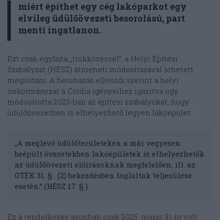
miért építhet egy cég lakóparkot egy
elvileg üdülőövezeti besorolású, part
menti ingatlanon.
Ezt csak egyfajta „trükközéssel”, a Helyi Építési
Szabályzat (HÉSZ) átmeneti módosításával lehetett
megoldani. A beruházás ellenzői szerint a helyi
önkormányzat a Cordia igényeihez igazítva úgy
módosította 2023-ban az építési szabályokat, hogy
üdülőövezetben is elhelyezhető legyen lakóépület:
„A meglévő üdülőterületeken a már vegyesen
beépült övezetekben lakóépületek is elhelyezhetők
az üdülőövezeti előírásoknak megfelelően, ill. az
OTÉK 31. § . (2) bekezdésben foglaltak teljesülése
esetén.” (HÉSZ 17. § )
Ez a rendelkezés azonban csak 2025. május 31-ig volt