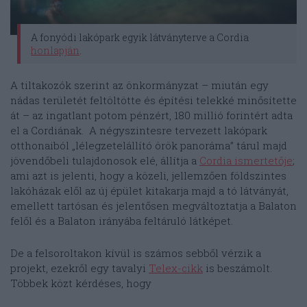
A fonyódi lakópark egyik látványterve a Cordia
honlapján
.
A tiltakozók szerint az önkormányzat – miután egy
nádas területét feltöltötte és építési telekké minősítette
át – az ingatlant potom pénzért, 180 millió forintért adta
el a Cordiának. A négyszintesre tervezett lakópark
otthonaiból „lélegzetelállító örök panoráma” tárul majd
jövendőbeli tulajdonosok elé, állítja a
Cordia ismertetője
;
ami azt is jelenti, hogy a közeli, jellemzően földszintes
lakóházak elől az új épület kitakarja majd a tó látványát,
emellett tartósan és jelentősen megváltoztatja a Balaton
felől és a Balaton irányába feltáruló látképet.
De a felsoroltakon kívül is számos sebből vérzik a
projekt, ezekről egy tavalyi
Telex-cikk
is beszámolt.
Többek közt kérdéses, hogy