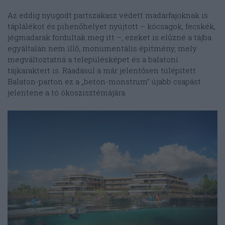
Az eddig nyugodt partszakasz védett madárfajoknak is
táplálékot és pihenőhelyet nyújtott – kócsagok, fecskék,
jégmadarak fordultak meg itt –, ezeket is elűzné a tájba
egyáltalán nem illő, monumentális építmény, mely
megváltoztatná a településképet és a balatoni
tájkaraktert is. Ráadásul a már jelentősen túlépített
Balaton-parton ez a „beton-monstrum” újabb csapást
jelentene a tó ökoszisztémájára.