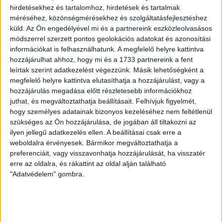
hirdetésekhez és tartalomhoz, hirdetések és tartalmak
méréséhez, közönségmérésekhez és szolgáltatásfejlesztéshez
küld.
Az Ön engedélyével mi és a partnereink eszközleolvasásos
módszerrel szerzett pontos geolokációs adatokat és azonosítási
információkat is felhasználhatunk. A megfelelő helyre kattintva
hozzájárulhat ahhoz, hogy mi és a 1733 partnereink a fent
leírtak szerint adatkezelést végezzünk. Másik lehetőségként a
megfelelő helyre kattintva elutasíthatja a hozzájárulást, vagy a
hozzájárulás megadása előtt részletesebb információkhoz
juthat, és megváltoztathatja beállításait.
Felhívjuk figyelmét,
hogy személyes adatainak bizonyos kezeléséhez nem feltétlenül
szükséges az Ön hozzájárulása, de jogában áll tiltakozni az
ilyen jellegű adatkezelés ellen. A beállításai csak erre a
weboldalra érvényesek. Bármikor megváltoztathatja a
preferenciáit, vagy visszavonhatja hozzájárulását, ha visszatér
erre az oldalra, és rákattint az oldal alján található
"Adatvédelem" gombra.