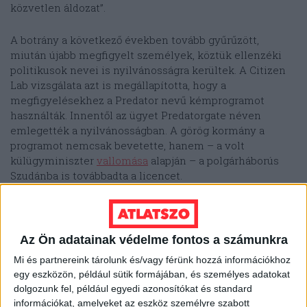
közvetlen áldozat”.
A botrány a következő években tovább gyűrűzött,
miután újabb megfigyelt személyek, köztük ellenzéki
politikusok nevei is nyilvánosságra kerültek. A Citizen
Lab vizsgálata azt is megállapította, hogy a
megfigyelésekhez a Predator nevű kémprogramot
használták. Innentől az ügyet Predatorgate néven
emlegették a nyilvánosságban. A görög kormány a
programot nemcsak bevetette, hanem – a volt
külügyminiszter
vallomása
alapján – a polgárháborús
Szudánba is továbbadta a licencet.
Az Ön adatainak védelme fontos a számunkra
Mi és partnereink tárolunk és/vagy férünk hozzá információkhoz
egy eszközön, például sütik formájában, és személyes adatokat
dolgozunk fel, például egyedi azonosítókat és standard
információkat, amelyeket az eszköz személyre szabott