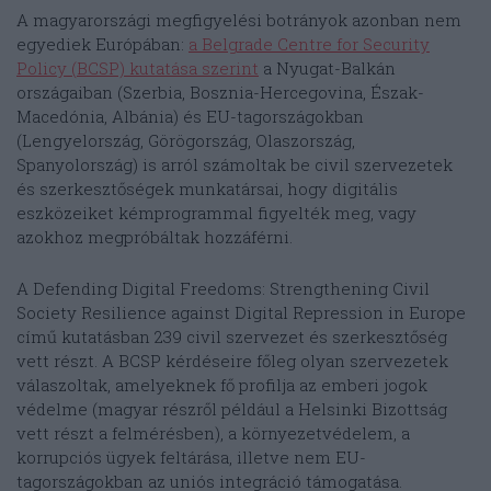
A magyarországi megfigyelési botrányok azonban nem
egyediek Európában:
a Belgrade Centre for Security
Policy (BCSP) kutatása szerint
a Nyugat-Balkán
országaiban (Szerbia, Bosznia-Hercegovina, Észak-
Macedónia, Albánia) és EU-tagországokban
(Lengyelország, Görögország, Olaszország,
Spanyolország) is arról számoltak be civil szervezetek
és szerkesztőségek munkatársai, hogy digitális
eszközeiket kémprogrammal figyelték meg, vagy
azokhoz megpróbáltak hozzáférni.
A Defending Digital Freedoms: Strengthening Civil
Society Resilience against Digital Repression in Europe
című kutatásban 239 civil szervezet és szerkesztőség
vett részt. A BCSP kérdéseire főleg olyan szervezetek
válaszoltak, amelyeknek fő profilja az emberi jogok
védelme (magyar részről például a Helsinki Bizottság
vett részt a felmérésben), a környezetvédelem, a
korrupciós ügyek feltárása, illetve nem EU-
tagországokban az uniós integráció támogatása.