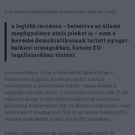
A kutatás legmeglepőbb eredménye talán az, hogy
a legtöbb incidens – beleértve az állami
megfigyelésre utaló jeleket is – nem a
kevésbé demokratikusnak tartott nyugat-
balkáni országokban, hanem EU-
tagállamokban történt.
Arra a kérdésre, hogy a válaszadók tapasztaltak-e
valamilyen digitális incidenst, az EU-n kívüli
országokban a „Nincs/nem tudom” válasz maradt a
leggyakoribb (60). Az EU-s mintában viszont csak 37-en
válaszoltak így. Ennél többen találkoztak adathalász
(phishing) kísérletekkel (41). Az állami megfigyelés vagy
feltételezett megfigyelés (26) és az online zaklatás (23)
szintén gyakrabban fordult elő az EU-mintában.
Állami megfigyelést az összes válaszadó közül 39