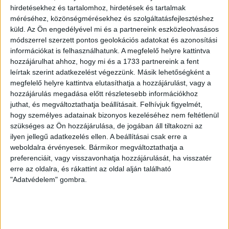
hirdetésekhez és tartalomhoz, hirdetések és tartalmak
méréséhez, közönségmérésekhez és szolgáltatásfejlesztéshez
küld.
Az Ön engedélyével mi és a partnereink eszközleolvasásos
módszerrel szerzett pontos geolokációs adatokat és azonosítási
információkat is felhasználhatunk. A megfelelő helyre kattintva
hozzájárulhat ahhoz, hogy mi és a 1733 partnereink a fent
leírtak szerint adatkezelést végezzünk. Másik lehetőségként a
megfelelő helyre kattintva elutasíthatja a hozzájárulást, vagy a
hozzájárulás megadása előtt részletesebb információkhoz
juthat, és megváltoztathatja beállításait.
Felhívjuk figyelmét,
hogy személyes adatainak bizonyos kezeléséhez nem feltétlenül
szükséges az Ön hozzájárulása, de jogában áll tiltakozni az
ilyen jellegű adatkezelés ellen. A beállításai csak erre a
weboldalra érvényesek. Bármikor megváltoztathatja a
preferenciáit, vagy visszavonhatja hozzájárulását, ha visszatér
erre az oldalra, és rákattint az oldal alján található
A görög példa azért is egyedi, mert itt kivételesen jogi
"Adatvédelem" gombra.
következményei is lettek a megfigyeléseknek:
2026 februárjában a Predator licenszét
értékesítő Intellexa cég négy vezetőjét