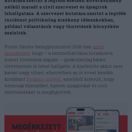
kutatása szerint a legtöbb esetben következmény
nélkül maradt a civil szervezet és újságírók
lehallgatása. A szervezet kutatása szerint a legtöbb
incidenst politikailag érzékeny időszakokban,
például választások vagy tüntetések környékén
észlelték.
Pintér Sándor belügyminiszter 2016-ban
azzal
dicsekedett
, hogy – a terrorelhárításra hivatkozva
hozott törvények alapján – gyakorlatilag bárkit
törvényesen le lehet hallgatni. A kijelentés akkor nem
kavart nagy vihart, ellentétben az öt évvel később
kirobbant
Pegasus-üggyel
, amelyből kiderült, hogy
nemcsak bűnözőket, hanem újságírókat és civil
szervezeteket is megfigyeltek.