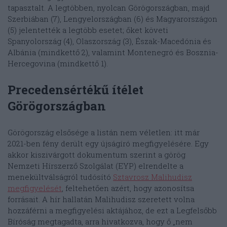
tapasztalt. A legtöbben, nyolcan Görögországban, majd
Szerbiában (7), Lengyelországban (6) és Magyarországon
(5) jelentették a legtöbb esetet; őket követi
Spanyolország (4), Olaszország (3), Észak-Macedónia és
Albánia (mindkettő 2), valamint Montenegró és Bosznia-
Hercegovina (mindkettő 1).
Precedensértékű ítélet
Görögországban
Görögország elsősége a listán nem véletlen: itt már
2021-ben fény derült egy újságíró megfigyelésére. Egy
akkor kiszivárgott dokumentum szerint a görög
Nemzeti Hírszerző Szolgálat (EYP) elrendelte a
menekültválságról tudósító
Sztavrosz Malihudisz
megfigyelését
, feltehetően azért, hogy azonosítsa
forrásait. A hír hallatán Malihudisz szeretett volna
hozzáférni a megfigyelési aktájához, de ezt a Legfelsőbb
Bíróság megtagadta, arra hivatkozva, hogy ő „nem