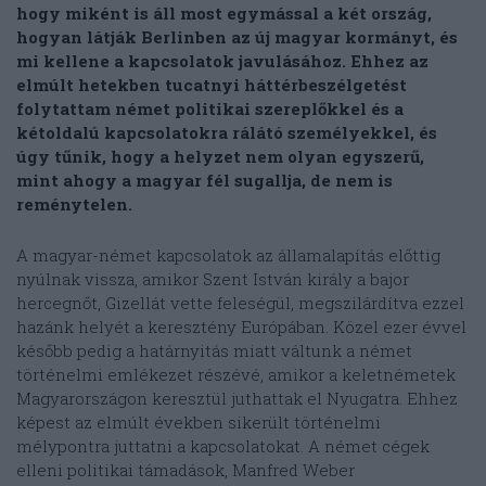
hogy miként is áll most egymással a két ország,
hogyan látják Berlinben az új magyar kormányt, és
mi kellene a kapcsolatok javulásához. Ehhez az
elmúlt hetekben tucatnyi háttérbeszélgetést
folytattam német politikai szereplőkkel és a
kétoldalú kapcsolatokra rálátó személyekkel, és
úgy tűnik, hogy a helyzet nem olyan egyszerű,
mint ahogy a magyar fél sugallja, de nem is
reménytelen.
A magyar-német kapcsolatok az államalapítás előttig
nyúlnak vissza, amikor Szent István király a bajor
hercegnőt, Gizellát vette feleségül, megszilárdítva ezzel
hazánk helyét a keresztény Európában. Közel ezer évvel
később pedig a határnyitás miatt váltunk a német
történelmi emlékezet részévé, amikor a keletnémetek
Magyarországon keresztül juthattak el Nyugatra. Ehhez
képest az elmúlt években sikerült történelmi
mélypontra juttatni a kapcsolatokat. A német cégek
elleni politikai támadások, Manfred Weber