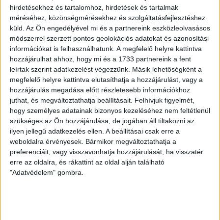
hirdetésekhez és tartalomhoz, hirdetések és tartalmak
méréséhez, közönségmérésekhez és szolgáltatásfejlesztéshez
küld.
Az Ön engedélyével mi és a partnereink eszközleolvasásos
módszerrel szerzett pontos geolokációs adatokat és azonosítási
Ukrajna uniós csatlakozásának
információkat is felhasználhatunk. A megfelelő helyre kattintva
kérdése továbbra is konfliktust
hozzájárulhat ahhoz, hogy mi és a 1733 partnereink a fent
leírtak szerint adatkezelést végezzünk. Másik lehetőségként a
okozhat
megfelelő helyre kattintva elutasíthatja a hozzájárulást, vagy a
hozzájárulás megadása előtt részletesebb információkhoz
A türelemre intés pedig nem véletlen. A pozitív jelek és
juthat, és megváltoztathatja beállításait.
Felhívjuk figyelmét,
hogy személyes adatainak bizonyos kezeléséhez nem feltétlenül
a jól induló kapcsolatok ellenére is lesznek konfliktusos
szükséges az Ön hozzájárulása, de jogában áll tiltakozni az
pontok a két ország kapcsolatában. Közvetlenül a
ilyen jellegű adatkezelés ellen. A beállításai csak erre a
választások után folytatott beszélgetéseimen mindenki
weboldalra érvényesek. Bármikor megváltoztathatja a
jelezte, hogy a legfontosabb most az orbáni vétó miatt
preferenciáit, vagy visszavonhatja hozzájárulását, ha visszatér
megakadt 90 milliárdos hitel feloldása, melyet végül
erre az oldalra, és rákattint az oldal alján található
még az új magyar kormány megalakulása után maga
"Adatvédelem" gombra.
Orbán Viktor engedett át. Ukrajna és támogatása ennek
ellenére kiemelt téma a német kormánynál, akik azt
elfogadják, hogy a magyar fél nem vesz részt a
fegyverszállításokban és egyéb támogatásokban, de
cserébe nem akadályozza azokat, ahogy az oroszokkal