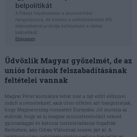
Üdvözlik Magyar győzelmét, de az
uniós források felszabadításának
feltételei vannak
Magyar Péter kormánya tehát már a rajt előtt előnnyel
indult a németeknél, akik úton-útfélen azt hangoztatják,
hogy Magyarország visszatért Európába. Jól mutatja az
eufóriát, hogy az új magyar miniszterelnököt rekord
gyorsasággal és katonai tiszteletadással fogadták
Berlinben, ami Orbán Viktornak sosem járt ki. A
találkozó utáni sajtótájékoztatón pedig a kancellár az