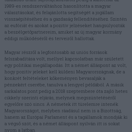
1989-es rendszerváltáshoz hasonlította a magyar
választásokat, és felajánlotta segítségét a jogállam
visszaépítéséhez és a gazdaság fellendítéséhez. Szintén
az eufóriát és azokat a pozitív jelzéseket hangsúlyozták
a beszélgetőpartnereim, amiket az új magyar kormány
eddigi működéséről és terveiről hallottak.
Magyar részről a legfontosabb az uniós források
felszabadítása volt, mellyel kapcsolatban már született
egy politikai megállapodás. Itt a német álláspont az volt,
hogy pozitív jeleket kell küldeni Magyarországnak, de a
konkrét feltételeket kőkeményen bevasalják a
pénzekért cserébe, tanulva a lengyel példából. A másik
sarkalatos pont pedig a 2018 szeptembere óta zajló hetes
cikkely szerinti eljárás, melynek megszüntetéséről
egyelőre szó sincs. A németek itt türelemre intenék
Magyarországot, melyben ráadásul nem is a Bizottság,
hanem az Európai Parlament és a tagállamok mondják ki
a végső szót, és a német álláspont nyilván itt is sokat
nyom a latban.