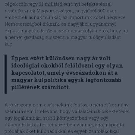
cégek mintegy 21 milliárd eurónyi befektetéssel
rendelkeznek Magyarországon, nagyjából 300 ezer
embernek adnak munkát, az importunk közel negyede
Németországból érkezik, és nagyjából ugyanannyi
export irányul oda. Az összefonódás olyan erős, hogy ha
a német gazdaság tüsszent, a magyar tüdőgyulladást
kap.
Éppen ezért különösen nagy ár volt
ideológiai okokból feláldozni egy olyan
kapcsolatot, amely évszázadokon át a
magyar külpolitika egyik legfontosabb
pillérének számított.
A jó viszony nem csak nekünk fontos, a német kormány
számára sem irreleváns, hogy vállalatainak befektetései
egy jogállamban, stabil környezetben vagy egy
illiberális autoriter rendszerben vannak, ahol naponta
próbálják őket különadókkal és egyéb zsarolásokkal