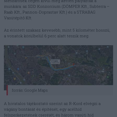
Mészárosék cégén kívül még ketten pályáztak a
munkára: az SDD Konzorcium (DÖMPER Kft., Subterra –
Raab Kft., Pannon-Doprastav Kft.) és a STRABAG
Vasútépítő Kft.
Az érintett szakasz kevesebb, mint 5 kilométer hosszú,
a vonatok körülbelül 6 perc alatt teszik meg.
forrás: Google Maps
A hivatalos tájékoztató szerint az R-Kord elvégzi a
vágány bontását és építését, egy acélhíd
felszerkezetének cseréjét, és három vasúti híd