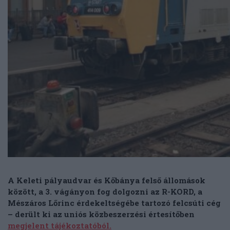
A Keleti pályaudvar és Kőbánya felső állomások
között, a 3. vágányon fog dolgozni az R-KORD, a
Mészáros Lőrinc érdekeltségébe tartozó felcsúti cég
– derült ki az uniós közbeszerzési értesítőben
megjelent tájékoztatóból.