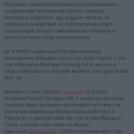
felújítását, továbbá különböző biztosítóberendezési
munkálatokat, felsővezeték-építést, valamint
térvilágítás kiépítését, egy új épület építését és
zajvédelem kialakítását. A hirdetményben jelzett
mennyiségek viszont csak tájékoztató jellegűek, a
kiviteli tervezés során módosulhatnak.
Az R-KORD tulajdonosa 2018 szeptemberéig
személyesen Mészáros Lőrinc volt, azóta viszont a cég
már a Mészáros Építőipari Holding Zrt.-é, aminek a
végén a Mészáros és felesége kezében lévő Opus Global
Nyrt. áll.
Mészáros Lőrinc 2013-ban
vette meg
az R-Kord
(korábban Femol) Építőipari Kft.-t, amely az első Orbán-
kormány idején autópálya-építésekben vett részt, és
amelynek tulajdonosa, Molnár Csaba indította el a
Felcsút FC-t, amelyet 2008-ban vett át tőle Mészáros
Lőrinc. Az évek során Orbán és Molnár
kapcsolata
megromlott
, a 2010-es kormányváltás után