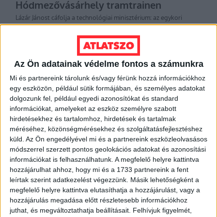
Az Ön adatainak védelme fontos a számunkra
Mi és partnereink tárolunk és/vagy férünk hozzá információkhoz
egy eszközön, például sütik formájában, és személyes adatokat
dolgozunk fel, például egyedi azonosítókat és standard
információkat, amelyeket az eszköz személyre szabott
hirdetésekhez és tartalomhoz, hirdetések és tartalmak
méréséhez, közönségmérésekhez és szolgáltatásfejlesztéshez
Rutai Lili
küld.
Az Ön engedélyével mi és a partnereink eszközleolvasásos
módszerrel szerzett pontos geolokációs adatokat és azonosítási
információkat is felhasználhatunk. A megfelelő helyre kattintva
A cégadatokat az
Opten Kft.
szolgáltatta.
hozzájárulhat ahhoz, hogy mi és a 1733 partnereink a fent
Címlapkép: Pixabay
leírtak szerint adatkezelést végezzünk. Másik lehetőségként a
megfelelő helyre kattintva elutasíthatja a hozzájárulást, vagy a
hozzájárulás megadása előtt részletesebb információkhoz
juthat, és megváltoztathatja beállításait.
Felhívjuk figyelmét,