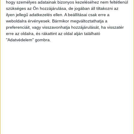
KÖZBESZERZÉS
MÉSZÁROS LŐRINC
NIF
hogy személyes adatainak bizonyos kezeléséhez nem feltétlenül
szükséges az Ön hozzájárulása, de jogában áll tiltakozni az
ilyen jellegű adatkezelés ellen. A beállításai csak erre a
R-KORD
VASÚT
weboldalra érvényesek. Bármikor megváltoztathatja a
preferenciáit, vagy visszavonhatja hozzájárulását, ha visszatér
erre az oldalra, és rákattint az oldal alján található
"Adatvédelem" gombra.
MEGOSZTÁS
Nélküled nincsenek sztorik.
BANKKÁRTYA
PAYPAL