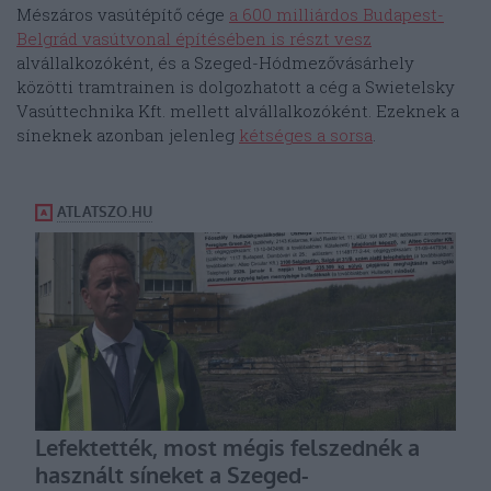
Mészáros vasútépítő cége
a 600 milliárdos Budapest-
Belgrád vasútvonal építésében is részt vesz
alvállalkozóként, és a Szeged-Hódmezővásárhely
közötti tramtrainen is dolgozhatott a cég a Swietelsky
Vasúttechnika Kft. mellett alvállalkozóként. Ezeknek a
síneknek azonban jelenleg
kétséges a sorsa
.