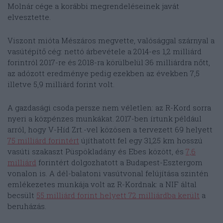
Molnár cége a korábbi megrendeléseinek javát
elvesztette.
Viszont mióta Mészáros megvette, valósággal szárnyal a
vasútépítő cég: nettó árbevétele a 2014-es 1,2 milliárd
forintról 2017-re és 2018-ra körülbelül 36 milliárdra nőtt,
az adózott eredménye pedig ezekben az években 7,5
illetve 5,9 milliárd forint volt.
A gazdasági csoda persze nem véletlen: az R-Kord sorra
nyeri a közpénzes munkákat. 2017-ben írtunk például
arról, hogy V-Híd Zrt.-vel közösen a tervezett 69 helyett
75 milliárd forintért
újíthatott fel egy 31,25 km hosszú
vasúti szakaszt Püspökladány és Ebes között, és
7,6
milliárd
forintért dolgozhatott a Budapest-Esztergom
vonalon is. A dél-balatoni vasútvonal felújítása szintén
emlékezetes munkája volt az R-Kordnak: a NIF által
becsült
55 milliárd forint helyett 72 milliárdba került
a
beruházás.