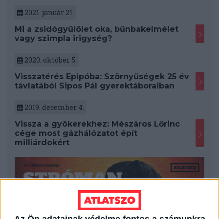
2021. január 21.
Mi a zsidógyűlölet oka, bűnbakelmélet
vagy szimpla irigység?
2020. október 5.
Visszatérés Epipóba: Szörnyűségek 25 év
távlatából Sipos Pál gyerektáboraiban
2019. december 4.
Vissza a gyökerekhez: Mészáros Lőrinc
cége most gázhálózatot épít
milliárdokért