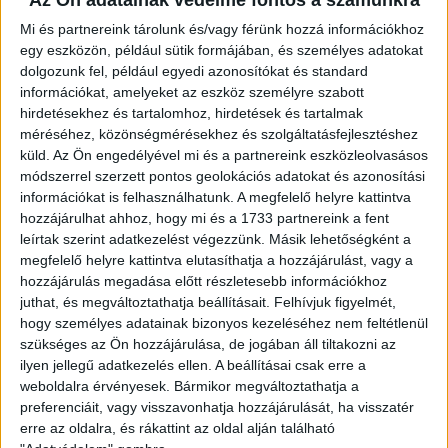
Az Ön adatainak védelme fontos a számunkra
Mi és partnereink tárolunk és/vagy férünk hozzá információkhoz
egy eszközön, például sütik formájában, és személyes adatokat
dolgozunk fel, például egyedi azonosítókat és standard
információkat, amelyeket az eszköz személyre szabott
hirdetésekhez és tartalomhoz, hirdetések és tartalmak
méréséhez, közönségmérésekhez és szolgáltatásfejlesztéshez
küld.
Az Ön engedélyével mi és a partnereink eszközleolvasásos
módszerrel szerzett pontos geolokációs adatokat és azonosítási
információkat is felhasználhatunk. A megfelelő helyre kattintva
hozzájárulhat ahhoz, hogy mi és a 1733 partnereink a fent
leírtak szerint adatkezelést végezzünk. Másik lehetőségként a
megfelelő helyre kattintva elutasíthatja a hozzájárulást, vagy a
hozzájárulás megadása előtt részletesebb információkhoz
juthat, és megváltoztathatja beállításait.
Felhívjuk figyelmét,
hogy személyes adatainak bizonyos kezeléséhez nem feltétlenül
szükséges az Ön hozzájárulása, de jogában áll tiltakozni az
ilyen jellegű adatkezelés ellen. A beállításai csak erre a
weboldalra érvényesek. Bármikor megváltoztathatja a
preferenciáit, vagy visszavonhatja hozzájárulását, ha visszatér
erre az oldalra, és rákattint az oldal alján található