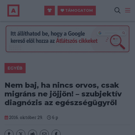
TÁMOGATOM
EGYÉB
Nem baj, ha nincs orvos, csak
migráns ne jöjjön! – szubjektív
diagnózis az egészségügyről
2016. október 29.
6
p