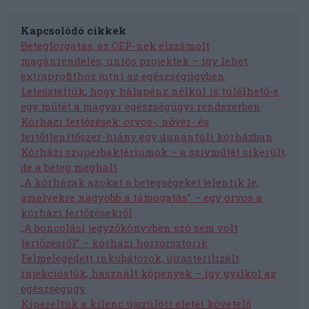
Kapcsolódó cikkek
Betegforgatás, az OEP-nek elszámolt
magánrendelés, uniós projektek – így lehet
extraprofithoz jutni az egészségügyben
Leteszteltük, hogy hálapénz nélkül is túlélhető-e
egy műtét a magyar egészségügyi rendszerben
Kórházi fertőzések: orvos-, nővér- és
fertőtlenítőszer-hiány egy dunántúli kórházban
Kórházi szuperbaktériumok – a szívműtét sikerült,
de a beteg meghalt
„A kórházak azokat a betegségeket jelentik le,
amelyekre nagyobb a támogatás” – egy orvos a
kórházi fertőzésekről
„A boncolási jegyzőkönyvben szó sem volt
fertőzésről” – kórházi horrorsztorik
Felmelegedett inkubátorok, újrasterilizált
injekcióstűk, használt köpenyek – így gyilkol az
egészségügy
Kipereltük a kilenc újszülött életét követelő