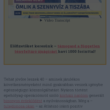
Előfizetőket keresünk –
támogasd a független
tényfeltáró újságírást
havi 1000 forinttal!
Tehát jövőre leszek 40 – aminek járulékos
következményeként mind gyakrabban veszek igénybe
egészségügyi közszolgáltatást. Nyáron történt
epehólyag-operációmról szóló
kórházi naplóm
generált
bizonyos érdeklődést
a nyilvánosságban. Még a –
tulajdonosa okán
– az Átlátszó iránti pozitív