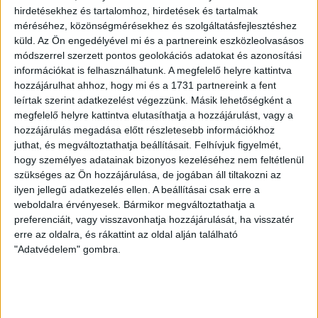
hirdetésekhez és tartalomhoz, hirdetések és tartalmak
Amennyiben valaki azt mondaná nekem, hogy ott a
méréséhez, közönségmérésekhez és szolgáltatásfejlesztéshez
betegjogi képviselő, akkor ezt lehetőleg e-mail, telefon
küld.
Az Ön engedélyével mi és a partnereink eszközleolvasásos
vagy Skype révén tegye. Ugyanis, ha személyesen
módszerrel szerzett pontos geolokációs adatokat és azonosítási
információkat is felhasználhatunk. A megfelelő helyre kattintva
próbálkozna ilyennel, akkor intim testközelségből fogok
hozzájárulhat ahhoz, hogy mi és a 1731 partnereink a fent
az arcába röhögni. Kórházi tapasztalataim meggyőztek
leírtak szerint adatkezelést végezzünk. Másik lehetőségként a
róla, hogy a betegjogi képviselő, illetve az őt
megfelelő helyre kattintva elutasíthatja a hozzájárulást, vagy a
foglalkoztató
OBDK
egy vicc – de még annak is rossz.
hozzájárulás megadása előtt részletesebb információkhoz
juthat, és megváltoztathatja beállításait.
Felhívjuk figyelmét,
S ha ilyen a betegjogok képviselete az ország egyik
hogy személyes adatainak bizonyos kezeléséhez nem feltétlenül
legjobb kórházában, ugyan milyen lehet a Dél-Tepsiben?
szükséges az Ön hozzájárulása, de jogában áll tiltakozni az
Kaptam rémült megkeresést betegtársaktól. Mi lesz
ilyen jellegű adatkezelés ellen. A beállításai csak erre a
velük, ha bekerülnek oda, kijutnak-e élve?
weboldalra érvényesek. Bármikor megváltoztathatja a
preferenciáit, vagy visszavonhatja hozzájárulását, ha visszatér
Csak azt tudom nekik mondani, hogy azt tegyék, amit
erre az oldalra, és rákattint az oldal alján található
magam is cselekedtem. Álljanak ki a jogaikért,
"Adatvédelem" gombra.
tájékozódjanak és tudakozódjanak a beavatkozás előtt –
ha kell, rámenősen műveljék ezt. A kérdést, panaszt,
beadványt lehetőleg írásban tegyék, hogy nyoma
maradjon. Ugyanis amíg az öntudatos, jogaihoz