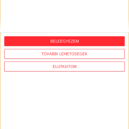
2018. június 13.
Tanítsd meg magad programozni! (Más
úgysem fog.)
IRATKOZZ FEL HÍRLEVELÜNKRE!
BELEEGYEZEM
TOVÁBBI LEHETŐSÉGEK
ELUTASÍTOM