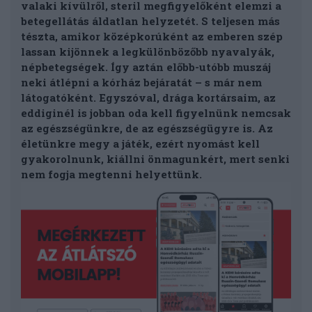
valaki kívülről, steril megfigyelőként elemzi a
betegellátás áldatlan helyzetét. S teljesen más
tészta, amikor középkorúként az emberen szép
lassan kijönnek a legkülönbözőbb nyavalyák,
népbetegségek. Így aztán előbb-utóbb muszáj
neki átlépni a kórház bejáratát – s már nem
látogatóként. Egyszóval, drága kortársaim, az
eddiginél is jobban oda kell figyelnünk nemcsak
az egészségünkre, de az egészségügyre is. Az
életünkre megy a játék, ezért nyomást kell
gyakorolnunk, kiállni önmagunkért, mert senki
nem fogja megtenni helyettünk.