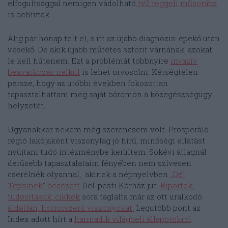
elfogultsággal nemigen vádolható
tv2 reggeli műsorába
is behívtak.
Alig pár hónap telt el, s itt az újabb diagnózis: epekő után
vesekő. De akik újabb műtétes sztorit várnának, azokat
le kell hűtenem. Ezt a problémát többnyire
invazív
beavatkozás nélkül
is lehet orvosolni. Kétségtelen
persze, hogy az utóbbi években fokozottan
tapasztalhattam meg saját bőrömön a közegészségügy
helyzetét.
Ugyanakkor nekem még szerencsém volt. Prosperáló
régió lakójaként viszonylag jó hírű, minőségi ellátást
nyújtani tudó intézménybe kerültem. Sokévi átlagnál
derűsebb tapasztalataim fényében nem szívesen
cserélnék olyannal, akinek a népnyelvben
„Dél
Tepsinek” becézett
Dél-pesti Kórház jut.
Riportok
,
tudósítások
,
cikkek
sora taglalta már az ott uralkodó
áldatlan, horrorszerű viszonyokat.
Legutóbb pont az
Index adott hírt a
harmadik világbeli állapotokról
.