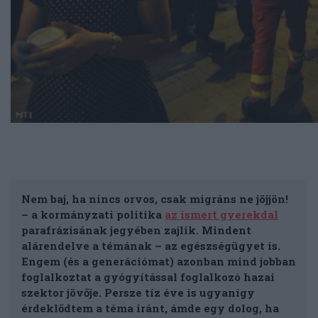
Nem baj, ha nincs orvos, csak migráns ne jöjjön!
– a kormányzati politika
az ismert gyerekdal
parafrázisának jegyében zajlik. Mindent
alárendelve a témának – az egészségügyet is.
Engem (és a generációmat) azonban mind jobban
foglalkoztat a gyógyítással foglalkozó hazai
szektor jövője. Persze tíz éve is ugyanígy
érdeklődtem a téma iránt, ámde egy dolog, ha