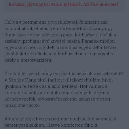
kórházi járványról szóló eltitkolt ÁNTSZ-jelentést
Hallva a permanens orvoshiányról, finanszírozási
anomáliákról, ellátási rémtörténetekről, bizony úgy
tűnik: pozitív csalódásom a győri kórházban inkább a
szabályt próbára tévő kivétel oázisa. Paradox módon
egyébként nem a vidék, hanem az egyéb tekintetben
jóval fejlettebb Budapest kórházaiban a legnagyobb
esély a horrorverzióra.
Ki a felelős azért, hogy ez a szituáció csak rosszabbodik?
A Sándor Mária által indított tiltakozáshullám hívei
gyakran feltették az alábbi kérdést. Hol vannak a
demonstrációk, protestáló rendezvények idején a
kórházvezetők, orvosprofesszorok, szakszervezeti
funkcionáriusok?
Álnaiv kérdés, hiszen pontosan tudjuk, hol vannak. A
bársonyszékekben, illetve komfortos főnöki