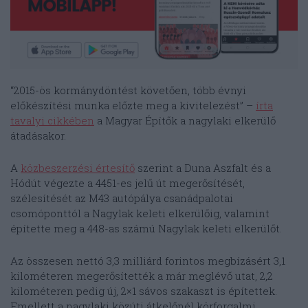
“2015-ös kormánydöntést követően, több évnyi
előkészítési munka előzte meg a kivitelezést” –
írta
tavalyi cikkében
a Magyar Építők a nagylaki elkerülő
átadásakor.
A
közbeszerzési értesítő
szerint a Duna Aszfalt és a
Hódút végezte a 4451-es jelű út megerősítését,
szélesítését az M43 autópálya csanádpalotai
csomóponttól a Nagylak keleti elkerülőig, valamint
építette meg a 448-as számú Nagylak keleti elkerülőt.
Az összesen nettó 3,3 milliárd forintos megbízásért 3,1
kilométeren megerősítették a már meglévő utat, 2,2
kilométeren pedig új, 2×1 sávos szakaszt is építettek.
Emellett a nagylaki közúti átkelőnél körforgalmi