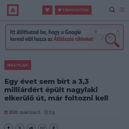
TÁMOGATOM
NAGYLAK
Egy évet sem bírt a 3,3
milliárdért épült nagylaki
elkerülő út, már foltozni kell
2020. március 3.
2
p