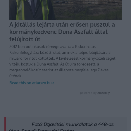
Fotó: Útjavítási munkálatok a 448-as
úton. Szerző: Segesvári Csaba