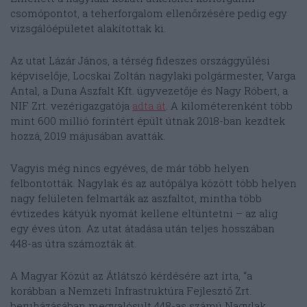
csomópontot, a teherforgalom ellenőrzésére pedig egy
vizsgálóépületet alakítottak ki.
Az utat Lázár János, a térség fideszes országgyűlési
képviselője, Locskai Zoltán nagylaki polgármester, Varga
Antal, a Duna Aszfalt Kft. ügyvezetője és Nagy Róbert, a
NIF Zrt. vezérigazgatója
adta át
. A kilométerenként több
mint 600 millió forintért épült útnak 2018-ban kezdtek
hozzá, 2019 májusában avatták.
Vagyis még nincs egyéves, de már több helyen
felbontották. Nagylak és az autópálya között több helyen
nagy felületen felmarták az aszfaltot, mintha több
évtizedes kátyúk nyomát kellene eltüntetni – az alig
egy éves úton. Az utat átadása után teljes hosszában
448-as útra számozták át.
A Magyar Közút az Átlátszó kérdésére azt írta, “a
korábban a Nemzeti Infrastruktúra Fejlesztő Zrt.
beruházásában megvalósult 448-as számú Nagylak