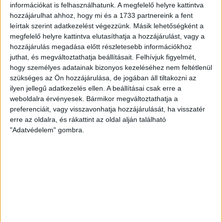
információkat is felhasználhatunk. A megfelelő helyre kattintva
ÚTHIBA
hozzájárulhat ahhoz, hogy mi és a 1733 partnereink a fent
leírtak szerint adatkezelést végezzünk. Másik lehetőségként a
megfelelő helyre kattintva elutasíthatja a hozzájárulást, vagy a
hozzájárulás megadása előtt részletesebb információkhoz
juthat, és megváltoztathatja beállításait.
Felhívjuk figyelmét,
MEGOSZTÁS
hogy személyes adatainak bizonyos kezeléséhez nem feltétlenül
szükséges az Ön hozzájárulása, de jogában áll tiltakozni az
ilyen jellegű adatkezelés ellen. A beállításai csak erre a
weboldalra érvényesek. Bármikor megváltoztathatja a
preferenciáit, vagy visszavonhatja hozzájárulását, ha visszatér
erre az oldalra, és rákattint az oldal alján található
Nélküled nincsenek sztorik.
"Adatvédelem" gombra.
BANKKÁRTYA
PAYPAL
ÁTUTALÁS