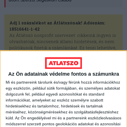
Adj 1 százalékot az Átlátszónak! Adószám:
18516641-1-42
Az Átlátszó nonprofit szervezet: cikkeink ingyen is
olvashatóak, nincsenek állami hirdetések, és nem
politikusok fizetik a számláinkat. Ez teszi lehetővé,
hogy szabadon írhassunk a valóságról. Ha
fontosnak tartod a független, tényfeltáró újságírás
fennmaradását, támogasd a szerkesztőség
munkáját
egyszeri vagy rendszeres adománnyal
,
Az Ön adatainak védelme fontos a számunkra
vagy
az szja 1 százalékod felajánlásával
!
Mi és partnereink tárolunk és/vagy férünk hozzá információkhoz
egy eszközön, például sütik formájában, és személyes adatokat
dolgozunk fel, például egyedi azonosítókat és standard
információkat, amelyeket az eszköz személyre szabott
DUNA ASZFALT
FELÚJÍTÁS
hirdetésekhez és tartalomhoz, hirdetések és tartalmak
méréséhez, közönségmérésekhez és szolgáltatásfejlesztéshez
LÁZÁR JÁNOS
NAGYLAKI ELKERÜLŐ
küld.
Az Ön engedélyével mi és a partnereink eszközleolvasásos
módszerrel szerzett pontos geolokációs adatokat és azonosítási