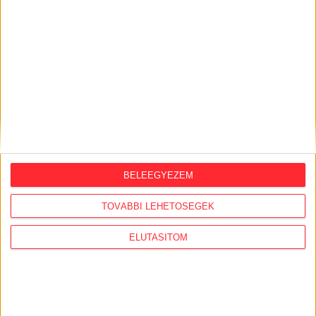
akkumulátort egy salgótarjáni
hulladéktelepen
2026. augusztus 4.
Strómanok és keresztapák a végeken –
Elcsalt vidékfejlesztési pénzek
nyomában
2026. augusztus 3.
Észak-olasz villára cserélte budapesti
lakcímét Habony Árpád, egy helyi
BELEEGYEZEM
ingatlanos-dinasztiához vezetnek a
szálak
TOVÁBBI LEHETŐSÉGEK
2026. augusztus 3.
ELUTASÍTOM
Feleslegessé váltak a külföldi orbánisták,
vezetőik Amerikában házalnak a
hálózattal