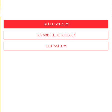
első, 300 milliós tenderét a választások
óta
2026. augusztus 6.
BELEEGYEZEM
Mi maradt mára a független sajtóból? –
podcast Mong Attilával az Átlátszó 15.
TOVÁBBI LEHETŐSÉGEK
szülinapja alkalmából
ELUTASÍTOM
2026. augusztus 5.
Amerikai állami támogatásra pályázna az
USA-ba átmentett orbánista think-tank
2026. augusztus 5.
Bejelentésünk nyomán 4 milliós bírságot
szabtak ki a Szent Ágota tendere
kapcsán
2026. augusztus 5.
Évekig tároltak a szabadban 600 tonna