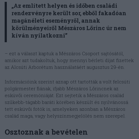
„Az említett helyen és időben családi
rendezvényre került sor, ebből fakadóan
magánéleti eseményről, annak
körülményeiről Mészáros Lőrinc úr nem
kíván nyilatkozni”
– ezt a választ kaptuk a Mészáros Csoport sajtósától,
amikor azt tudakoltuk, hogy mennyi bérleti díjat fizettek
az Alcsúti Arborétum használatáért augusztus 29-én.
Információink szerint aznap ott tartották a volt felcsúti
polgármester fiának, ifjabb Mészáros Lőrincnek az
esküvői ceremóniáját. Ezt sejtetik a Mészáros család
szűkebb-tágabb baráti körében készült és nyilvánossá
tett esküvői fotók is, amelyeken azonban a Mészáros
család maga, vagy helyszínmegjelölés nem szerepel.
Osztoznak a bevételen