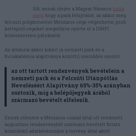
Sőt, annak idején a Magyar Narancs
tudta
meg
, hogy a park felújítását, az akkor még
felcsúti polgármester Mészáros cége végezhette, profi
kertépítő cégeket megelőzve nyerte el a DINPI
közbeszerzési pályázatát.
Az általunk akkor kikért (a nemzeti park és a
fociakadémia alapítványa közötti) szerződés szerint
az ott tartott rendezvények bevételein a
nemzeti park és a Felcsúti Utánpótlás
Neveléséért Alapítvány 65%-35% arányban
osztozik, míg a belépőjegyek árából
származó bevételt elfelezik.
Ennek ellenére a Mészáros-család által ott rendezett
augusztusi rendezvényből származó bevételt firtató
közérdekű adatkérésünkre a törvény által adott