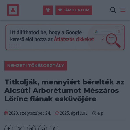
TÁMOGATOM
NEMZETI TŐKÉSOSZTÁLY
Titkolják, mennyiért bérelték az
Alcsúti Arborétumot Mészáros
Lőrinc fiának esküvőjére
2020. szeptember 24.
2025. április 1.
4
p