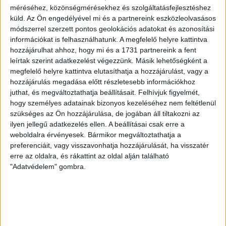
méréséhez, közönségmérésekhez és szolgáltatásfejlesztéshez
festői környezetét” ajánlják, amely igény szerint a
küld.
Az Ön engedélyével mi és a partnereink eszközleolvasásos
polgári szertartást is lebonyolítja „a csónakázótó
módszerrel szerzett pontos geolokációs adatokat és azonosítási
hangulatos kis szigetén”. Az esküvői szertartást
információkat is felhasználhatunk. A megfelelő helyre kattintva
követően lehetőség van a Hotelben különféle típusú
hozzájárulhat ahhoz, hogy mi és a 1731 partnereink a fent
lakodalom megtartására, a 120 fő befogadására alkalmas
leírtak szerint adatkezelést végezzünk. Másik lehetőségként a
fedett teraszon, az 50 fős belső étteremben, a
megfelelő helyre kattintva elutasíthatja a hozzájárulást, vagy a
konferenciateremben és kerthelyiségben – áll a
hozzájárulás megadása előtt részletesebb információkhoz
honlapon.
juthat, és megváltoztathatja beállításait.
Felhívjuk figyelmét,
hogy személyes adatainak bizonyos kezeléséhez nem feltétlenül
Mivel a környezet valóban festői szépségű, nem csoda,
szükséges az Ön hozzájárulása, de jogában áll tiltakozni az
hogy a fiatal párok szívesen választják eküvői fotóik
ilyen jellegű adatkezelés ellen. A beállításai csak erre a
helyszínéül az arborétumot, amelyet a következő
weboldalra érvényesek. Bármikor megváltoztathatja a
összegekért és körülmények között
tehetnek meg:
preferenciáit, vagy visszavonhatja hozzájárulását, ha visszatér
erre az oldalra, és rákattint az oldal alján található
"Adatvédelem" gombra.
esküvői és alkalmi fotózás látogatási időben csak a
fotós és az ifjú pár részére: 12.000 Ft/óra
látogatási időben Alcsúti lakosok számára: 10.000
Ft/óra
látogatási időn kívül: 20.000 Ft/óra.