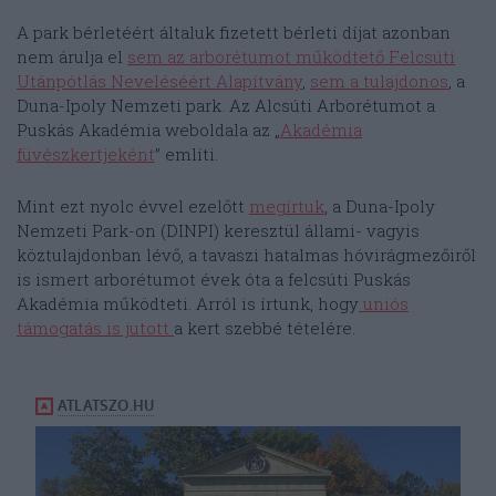
A park bérletéért általuk fizetett bérleti díjat azonban
nem árulja el
sem az arborétumot működtető Felcsúti
Utánpótlás Neveléséért Alapítvány
,
sem a tulajdonos
, a
Duna-Ipoly Nemzeti park. Az Alcsúti Arborétumot a
Puskás Akadémia weboldala az „
Akadémia
füvészkertjeként
” említi.
Mint ezt nyolc évvel ezelőtt
megírtuk
, a Duna-Ipoly
Nemzeti Park-on (DINPI) keresztül állami- vagyis
köztulajdonban lévő, a tavaszi hatalmas hóvirágmezőiről
is ismert arborétumot évek óta a felcsúti Puskás
Akadémia működteti. Arról is írtunk, hogy
uniós
támogatás is jutott
a kert szebbé tételére.