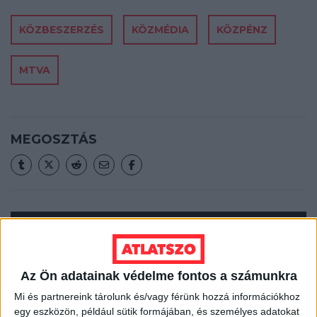
KÖZBESZERZÉS
KÖZMÉDIA
KÖZPÉNZ
MTVA
MEGOSZTÁS
Nélküled nincsenek sztorik.
Az Ön adatainak védelme fontos a számunkra
Mi és partnereink tárolunk és/vagy férünk hozzá információkhoz
BANKKÁRTYA
egy eszközön, például sütik formájában, és személyes adatokat