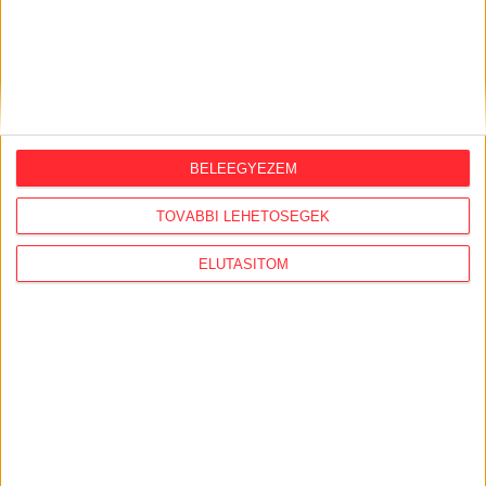
2026. augusztus 5.
Amerikai állami támogatásra pályázna az
USA-ba átmentett orbánista think-tank
2026. augusztus 5.
BELEEGYEZEM
Bejelentésünk nyomán 4 milliós bírságot
szabtak ki a Szent Ágota tendere
TOVÁBBI LEHETŐSÉGEK
kapcsán
ELUTASÍTOM
2026. augusztus 5.
Évekig tároltak a szabadban 600 tonna
akkumulátort egy salgótarjáni
hulladéktelepen
2026. augusztus 4.
Strómanok és keresztapák a végeken –
Elcsalt vidékfejlesztési pénzek
nyomában