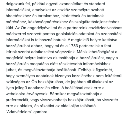
dolgozunk fel, például egyedi azonosítókat és standard
PAYPAL
információkat, amelyeket az eszköz személyre szabott
hirdetésekhez és tartalomhoz, hirdetések és tartalmak
ÁTUTALÁS
méréséhez, közönségmérésekhez és szolgáltatásfejlesztéshez
küld.
Az Ön engedélyével mi és a partnereink eszközleolvasásos
1%
módszerrel szerzett pontos geolokációs adatokat és azonosítási
információkat is felhasználhatunk. A megfelelő helyre kattintva
ÍGY IS TÁMOGATHATSZ
hozzájárulhat ahhoz, hogy mi és a 1733 partnereink a fent
leírtak szerint adatkezelést végezzünk. Másik lehetőségként a
megfelelő helyre kattintva elutasíthatja a hozzájárulást, vagy a
Támogasd a munkánkat bankkártyás
hozzájárulás megadása előtt részletesebb információkhoz
fizetéssel! Köszönjük.
juthat, és megváltoztathatja beállításait.
Felhívjuk figyelmét,
hogy személyes adatainak bizonyos kezeléséhez nem feltétlenül
5 000 Ft
10 000 Ft
20 000 Ft
szükséges az Ön hozzájárulása, de jogában áll tiltakozni az
ilyen jellegű adatkezelés ellen. A beállításai csak erre a
Egyedi összeg
weboldalra érvényesek. Bármikor megváltoztathatja a
preferenciáit, vagy visszavonhatja hozzájárulását, ha visszatér
erre az oldalra, és rákattint az oldal alján található
E-mailcím
*
"Adatvédelem" gombra.