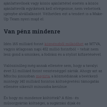
ajánlattevőnek vagy közös ajánlattétel esetén a közös
ajánlattevők egyikének kell elvégeznie, nem vehetnek
igénybe alvállalkozót. Vélhetően ezt a tendert is a Make-
Up Team nyeri majd el.
Van pénz mindenre
Idén 165 milliárd forint
közpénzből működhet
az MTVA,
vagyis átlagosan napi 452 millió forintból – tehát nem
lesz gond a sminkes, a fodrász és a stylist kifizetésével.
Valószínűleg még annak ellenére sem, hogy a tavalyi
évet 3,1 milliárd forint veszteséggel zárták. Ahogy azt az
Mfor.hu júniusban
megírta
, a közmédiának a beérkező
mintegy 140 milliárd forintos költségvetési támogatás
ellenére sikerült mínuszba kerülnie.
És hogy mi mindenre költöttek? A film- és
műsorgyártás költségei, a sugárzási díjak és