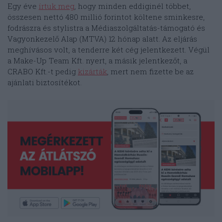
Egy éve
írtuk meg
, hogy minden eddiginél többet,
összesen nettó 480 millió forintot költene sminkesre,
fodrászra és stylistra a Médiaszolgáltatás-támogató és
Vagyonkezelő Alap (MTVA) 12 hónap alatt. Az eljárás
meghívásos volt, a tenderre két cég jelentkezett. Végül
a Make-Up Team Kft. nyert, a másik jelentkezőt, a
CRABO Kft.-t pedig
kizárták
, mert nem fizette be az
ajánlati biztosítékot.