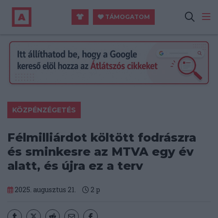
TÁMOGATOM
KÖZPÉNZÉGETÉS
Félmilliárdot költött fodrászra
és sminkesre az MTVA egy év
alatt, és újra ez a terv
2025. augusztus 21.
2
p