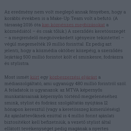
Az eredmény nem volt meglepő annak fényében, hogy a
korábbi években is a Make-Up Team volt a befutó. (A
társaság 2016 óta
kap közpénzes megbízásokat
a
közmédiától – és csak tőlük.) A szerződés keretösszegét
– a megrendelő megnövekedett igényeire tekintettel –
végül megemelték 19 millió forinttal. Ez pedig azt
jelenti, hogy a közmédia október közepéig, a szerződés
lejártáig 500 millió forintot költ el sminkesre, fodrászra
és stylistra.
Most ismét
kiírt
egy
közbeszerzési eljárást
a
médiaszolgáltató, ami ugyanúgy 480 millió forintról szól.
A feladatok is ugyanazok: az MTVA képernyős
munkatársainak képernyőn történő megjelenéséhez
smink, stylist és fodrász szolgáltatás nyújtása 12
hónapon keresztül (vagy a keretösszeg kimerüléséig).
Az ajánlattevőknek ezúttal is 4 millió forint ajánlati
biztosítékot kell befizetniük, a vezető stylist által
ellátott tevékenységet pedig magának a nyertes