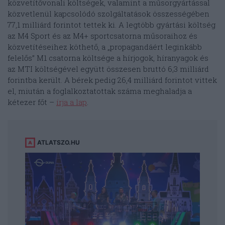
közvetítővonali költségek, valamint a műsorgyártással
közvetlenül kapcsolódó szolgáltatások összességében
77,1 milliárd forintot tettek ki. A legtöbb gyártási költség
az M4 Sport és az M4+ sportcsatorna műsoraihoz és
közvetítéseihez köthető, a „propagandáért leginkább
felelős” M1 csatorna költsége a hírjogok, híranyagok és
az MTI költségével együtt összesen bruttó 6,3 milliárd
forintba került. A bérek pedig 26,4 milliárd forintot vittek
el, miután a foglalkoztatottak száma meghaladja a
kétezer főt –
írja a lap
.