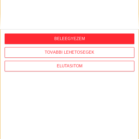
BELEEGYEZEM
TOVÁBBI LEHETŐSÉGEK
ELUTASÍTOM
OROSZ-UKRÁN HÁBORÚ AJÁNLÓ
2026. július 28.
Megszállás alatt felnőni: két kamasz
ellenállása és túlélése