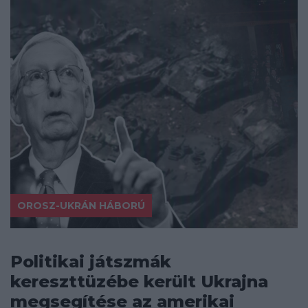
OROSZ-UKRÁN HÁBORÚ
Politikai játszmák
kereszttüzébe került Ukrajna
megsegítése az amerikai