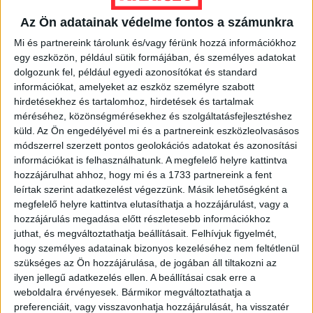
OROSZ-UKRÁN HÁBORÚ
Az Ön adatainak védelme fontos a számunkra
Kudarcot vallott a Fekete-
Mi és partnereink tárolunk és/vagy férünk hozzá információkhoz
tengeri egyezmény
egy eszközön, például sütik formájában, és személyes adatokat
újratárgyalása, az ukrajnai
dolgozunk fel, például egyedi azonosítókat és standard
sárszezon sem vet véget a
információkat, amelyeket az eszköz személyre szabott
hirdetésekhez és tartalomhoz, hirdetések és tartalmak
harcoknak – heti összefoglalónk
méréséhez, közönségmérésekhez és szolgáltatásfejlesztéshez
küld.
Az Ön engedélyével mi és a partnereink eszközleolvasásos
Az ukránok elfoglalták az orosz erődrendszer, a
módszerrel szerzett pontos geolokációs adatokat és azonosítási
Szurovikin-vonal második sávjának egy részét,
információkat is felhasználhatunk. A megfelelő helyre kattintva
áttörésről azonban még nem lehet beszélni.
hozzájárulhat ahhoz, hogy mi és a 1733 partnereink a fent
leírtak szerint adatkezelést végezzünk. Másik lehetőségként a
ZUBOR ZALÁN
2023. szeptember 11.
8
p
megfelelő helyre kattintva elutasíthatja a hozzájárulást, vagy a
hozzájárulás megadása előtt részletesebb információkhoz
OROSZ-UKRÁN HÁBORÚ
juthat, és megváltoztathatja beállításait.
Felhívjuk figyelmét,
Külföldön toboroz önkénteseket
hogy személyes adatainak bizonyos kezeléséhez nem feltétlenül
Oroszország, szimbolikus
szükséges az Ön hozzájárulása, de jogában áll tiltakozni az
ilyen jellegű adatkezelés ellen. A beállításai csak erre a
értékű az új ukrán
weboldalra érvényesek. Bármikor megváltoztathatja a
hadügyminiszter személye –
preferenciáit, vagy visszavonhatja hozzájárulását, ha visszatér