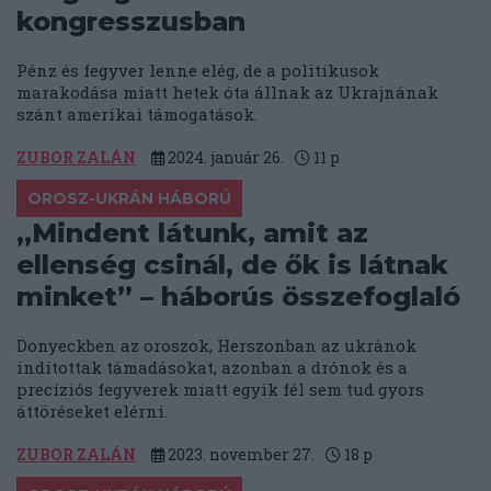
kongresszusban
Pénz és fegyver lenne elég, de a politikusok
marakodása miatt hetek óta állnak az Ukrajnának
szánt amerikai támogatások.
ZUBOR ZALÁN
2024. január 26.
11
p
OROSZ-UKRÁN HÁBORÚ
„Mindent látunk, amit az
ellenség csinál, de ők is látnak
minket” – háborús összefoglaló
Donyeckben az oroszok, Herszonban az ukránok
indítottak támadásokat, azonban a drónok és a
precíziós fegyverek miatt egyik fél sem tud gyors
áttöréseket elérni.
ZUBOR ZALÁN
2023. november 27.
18
p