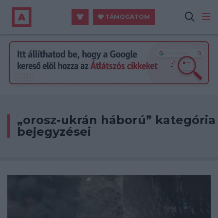
TÁMOGATOM
„orosz-ukrán háború” kategória
bejegyzései