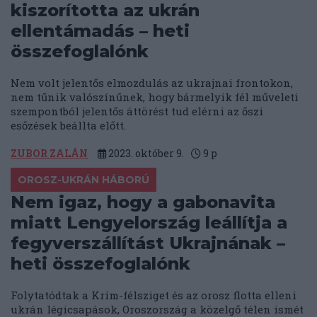
kiszorította az ukrán
ellentámadás – heti
összefoglalónk
Nem volt jelentős elmozdulás az ukrajnai frontokon,
nem tűnik valószínűnek, hogy bármelyik fél műveleti
szempontból jelentős áttörést tud elérni az őszi
esőzések beállta előtt.
ZUBOR ZALÁN
2023. október 9.
9
p
OROSZ-UKRÁN HÁBORÚ
Nem igaz, hogy a gabonavita
miatt Lengyelország leállítja a
fegyverszállítást Ukrajnának –
heti összefoglalónk
Folytatódtak a Krím-félsziget és az orosz flotta elleni
ukrán légicsapások, Oroszország a közelgő télen ismét