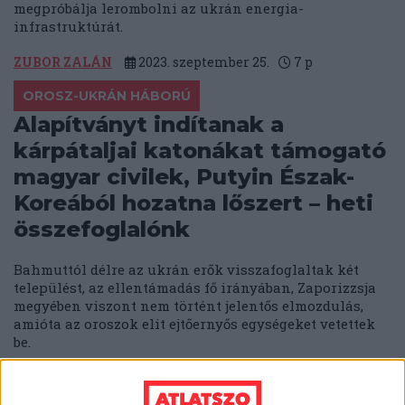
megpróbálja lerombolni az ukrán energia-
infrastruktúrát.
ZUBOR ZALÁN
2023. szeptember 25.
7
p
OROSZ-UKRÁN HÁBORÚ
Alapítványt indítanak a
kárpátaljai katonákat támogató
magyar civilek, Putyin Észak-
Koreából hozatna lőszert – heti
összefoglalónk
Bahmuttól délre az ukrán erők visszafoglaltak két
települést, az ellentámadás fő irányában, Zaporizzsja
megyében viszont nem történt jelentős elmozdulás,
amióta az oroszok elit ejtőernyős egységeket vetettek
be.
ZUBOR ZALÁN
2023. szeptember 18.
9
p