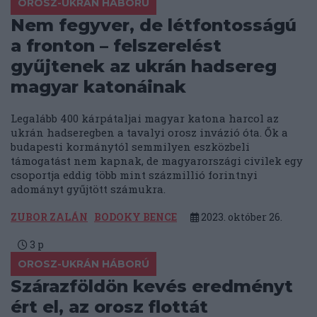
OROSZ-UKRÁN HÁBORÚ
Nem fegyver, de létfontosságú
a fronton – felszerelést
gyűjtenek az ukrán hadsereg
magyar katonáinak
Legalább 400 kárpátaljai magyar katona harcol az
ukrán hadseregben a tavalyi orosz invázió óta. Ők a
budapesti kormánytól semmilyen eszközbeli
támogatást nem kapnak, de magyarországi civilek egy
csoportja eddig több mint százmillió forintnyi
adományt gyűjtött számukra.
ZUBOR ZALÁN
BODOKY BENCE
2023. október 26.
3
p
OROSZ-UKRÁN HÁBORÚ
Szárazföldön kevés eredményt
ért el, az orosz flottát