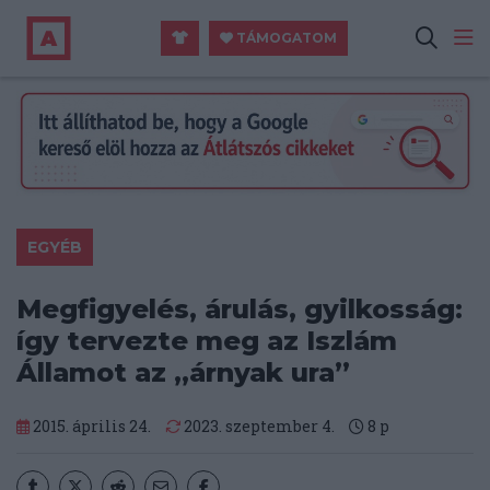
TÁMOGATOM
EGYÉB
Megfigyelés, árulás, gyilkosság:
így tervezte meg az Iszlám
Államot az „árnyak ura”
2015. április 24.
2023. szeptember 4.
8
p