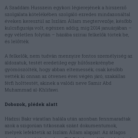
A Szaddám Husszein egykori légierejének a hírszerző
szolgálata kötelékében szolgáló ezredes mindazonáltal
éveken keresztül az Iszlám Állam megtervezője, később
kulcsfigurája volt, egészen addig, míg 2014 januárjában –
egy véletlen folytán – házába szíriai felkelők törtek be,
és lelőtték.
A felkelők, nem tudván mennyire fontos személyiség az
áldozatuk, testét eredetileg egy hűtőszekrénybe
gyömöszölték, hogy abban eltemessék; csak később
vették ki onnan az ötvenes évei végén járó, szakállas
férfi holttestét, akinek a valódi neve Samir Abd
Muhammad al-Khlifawi.
Dobozok, plédek alatt
Hádzsi Bakr váratlan halála után azonban fennmaradtak
azok a szigorúan titkosnak szánt dokumentumok,
melyek lefektetik az Iszlám Állam alapjait. Az átlagos