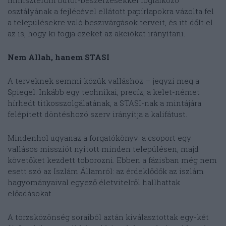
osztályának a fejlécével ellátott papírlapokra vázolta fel
a településekre való beszivárgások terveit, és itt dőlt el
az is, hogy ki fogja ezeket az akciókat irányítani.
Nem Allah, hanem STASI
A terveknek semmi közük valláshoz – jegyzi meg a
Spiegel. Inkább egy technikai, precíz, a kelet-német
hírhedt titkosszolgálatának, a STASI-nak a mintájára
felépített döntéshozó szerv irányítja a kalifátust.
Mindenhol ugyanaz a forgatókönyv: a csoport egy
vallásos missziót nyitott minden településen, majd
követőket kezdett toborozni. Ebben a fázisban még nem
esett szó az Iszlám Államról: az érdeklődők az iszlám
hagyományaival egyező életvitelről hallhattak
előadásokat.
A törzsközönség soraiból aztán kiválasztottak egy-két