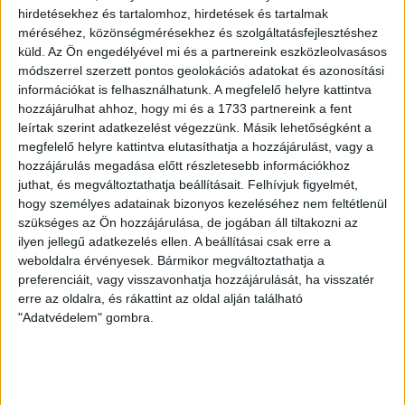
hirdetésekhez és tartalomhoz, hirdetések és tartalmak
A kémek külön megfigyelték az imámot és annak
méréséhez, közönségmérésekhez és szolgáltatásfejlesztéshez
küld.
Az Ön engedélyével mi és a partnereink eszközleolvasásos
politikai hovatartozását, azt hogy kitől kapja a fizetését,
módszerrel szerzett pontos geolokációs adatokat és azonosítási
valamint hogy vannak-e a településen a demokrácia
információkat is felhasználhatunk. A megfelelő helyre kattintva
mellett elkötelezett aktivisták? Jelenteni kellett a
hozzájárulhat ahhoz, hogy mi és a 1733 partnereink a fent
közösségen belüli törésvonalakról is – egyszóval
leírtak szerint adatkezelést végezzünk. Másik lehetőségként a
minden olyan információt megszereztek, mellyel a
megfelelő helyre kattintva elutasíthatja a hozzájárulást, vagy a
közösséget meg lehet osztani, és le lehet igázni.
hozzájárulás megadása előtt részletesebb információkhoz
juthat, és megváltoztathatja beállításait.
Felhívjuk figyelmét,
A legügyesebb kémek külön kiképzésben részesültek,
hogy személyes adatainak bizonyos kezeléséhez nem feltétlenül
majd helyi vezetőkként térhettek vissza a közösségbe.
szükséges az Ön hozzájárulása, de jogában áll tiltakozni az
A befolyásos családokat úgy vonták észrevétlenül
ilyen jellegű adatkezelés ellen. A beállításai csak erre a
ellenőrzésük alá, hogy egy-egy testvér feleségül vette
weboldalra érvényesek. Bármikor megváltoztathatja a
egy lányukat.
preferenciáit, vagy visszavonhatja hozzájárulását, ha visszatér
erre az oldalra, és rákattint az oldal alján található
Hírszerző szervek egymást is figyelik
"Adatvédelem" gombra.
Az Iszlám Állam terveiben pénzügyekre, iskolákra,
bölcsödékre, médiára valamint tömegközekedésre is
kitérnek. A legfontosabb, a szervezeti ábrákon vissza-