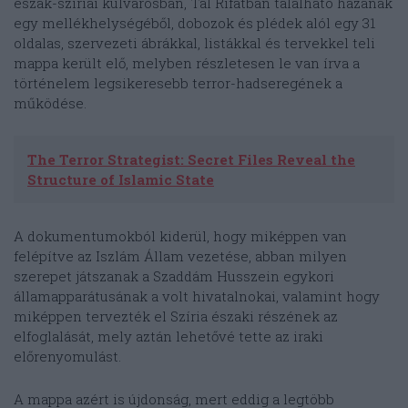
észak-szíriai külvárosban, Tál Rifatban található házának
egy mellékhelységéből, dobozok és plédek alól egy 31
oldalas, szervezeti ábrákkal, listákkal és tervekkel teli
mappa került elő, melyben részletesen le van írva a
történelem legsikeresebb terror-hadseregének a
működése.
The Terror Strategist: Secret Files Reveal the
Structure of Islamic State
A dokumentumokból kiderül, hogy miképpen van
felépítve az Iszlám Állam vezetése, abban milyen
szerepet játszanak a Szaddám Husszein egykori
államapparátusának a volt hivatalnokai, valamint hogy
miképpen tervezték el Szíria északi részének az
elfoglalását, mely aztán lehetővé tette az iraki
előrenyomulást.
A mappa azért is újdonság, mert eddig a legtöbb