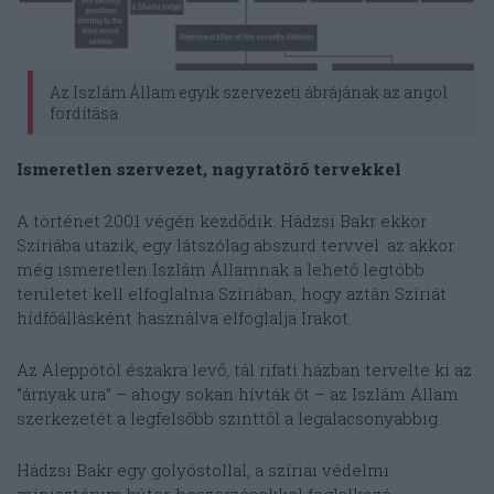
Az Iszlám Állam egyik szervezeti ábrájának az angol
fordítása
Ismeretlen szervezet, nagyratörő tervekkel
A történet 2001 végén kezdődik. Hádzsi Bakr ekkor
Szíriába utazik, egy látszólag abszurd tervvel: az akkor
még ismeretlen Iszlám Államnak a lehető legtöbb
területet kell elfoglalnia Szíriában, hogy aztán Szíriát
hídfőállásként használva elfoglalja Irakot.
Az Aleppótól északra levő, tál rifati házban tervelte ki az
“árnyak ura” – ahogy sokan hívták őt – az Iszlám Állam
szerkezetét a legfelsőbb szinttől a legalacsonyabbig.
Hádzsi Bakr egy golyóstollal, a szíriai védelmi
minisztérum bútor-beszerzésekkel foglalkozó