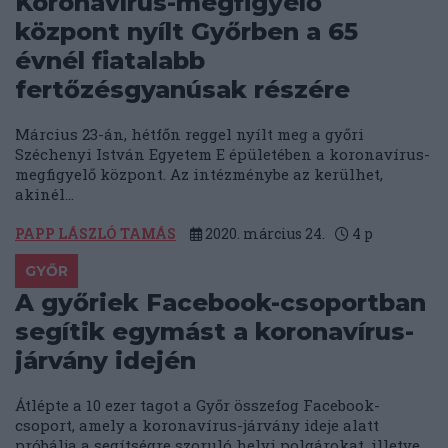
Koronavírus-megfigyelő
központ nyílt Győrben a 65
évnél fiatalabb
fertőzésgyanúsak részére
Március 23-án, hétfőn reggel nyílt meg a győri
Széchenyi István Egyetem E épületében a koronavírus-
megfigyelő központ. Az intézménybe az kerülhet,
akinél...
PAPP LÁSZLÓ TAMÁS
2020. március 24.
4
p
GYŐR
A győriek Facebook-csoportban
segítik egymást a koronavírus-
járvány idején
Átlépte a 10 ezer tagot a Győr összefog Facebook-
csoport, amely a koronavírus-járvány ideje alatt
próbálja a segítségre szoruló helyi polgárokat, illetve...