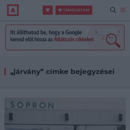
TÁMOGATOM
„járvány” címke bejegyzései