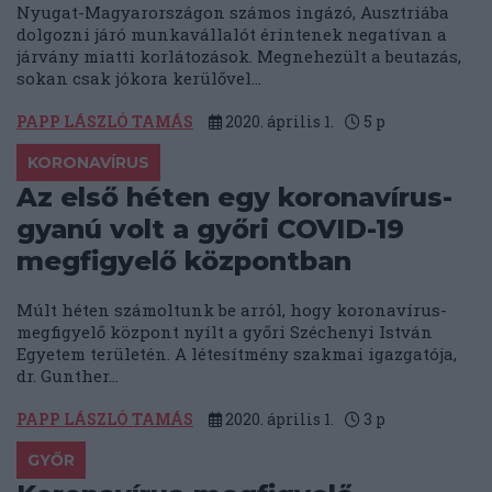
Nyugat-Magyarországon számos ingázó, Ausztriába
dolgozni járó munkavállalót érintenek negatívan a
járvány miatti korlátozások. Megnehezült a beutazás,
sokan csak jókora kerülővel...
PAPP LÁSZLÓ TAMÁS
2020. április 1.
5
p
KORONAVÍRUS
Az első héten egy koronavírus-
gyanú volt a győri COVID-19
megfigyelő központban
Múlt héten számoltunk be arról, hogy koronavírus-
megfigyelő központ nyílt a győri Széchenyi István
Egyetem területén. A létesítmény szakmai igazgatója,
dr. Gunther...
PAPP LÁSZLÓ TAMÁS
2020. április 1.
3
p
GYŐR