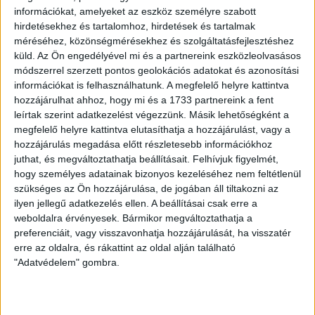
hurcolhatták be a sertéspestist
információkat, amelyeket az eszköz személyre szabott
Kárpátaljáról, utánajártunk. |
hirdetésekhez és tartalomhoz, hirdetések és tartalmak
méréséhez, közönségmérésekhez és szolgáltatásfejlesztéshez
Heti Mutyimondó
küld.
Az Ön engedélyével mi és a partnereink eszközleolvasásos
módszerrel szerzett pontos geolokációs adatokat és azonosítási
Az elhallgatott járvány – cigarettacsempészek
információkat is felhasználhatunk. A megfelelő helyre kattintva
hurcolhatták be a sertéspestist Kárpátaljáról Egészen
hozzájárulhat ahhoz, hogy mi és a 1733 partnereink a fent
Munkácsig mentünk az afrikai sertéspestis-járvány
leírtak szerint adatkezelést végezzünk. Másik lehetőségként a
(ASP) terjedésének nyomait keresve....
megfelelő helyre kattintva elutasíthatja a hozzájárulást, vagy a
hozzájárulás megadása előtt részletesebb információkhoz
MONG ATTILA
2018. augusztus 24.
5
p
juthat, és megváltoztathatja beállításait.
Felhívjuk figyelmét,
hogy személyes adatainak bizonyos kezeléséhez nem feltétlenül
szükséges az Ön hozzájárulása, de jogában áll tiltakozni az
ilyen jellegű adatkezelés ellen. A beállításai csak erre a
weboldalra érvényesek. Bármikor megváltoztathatja a
preferenciáit, vagy visszavonhatja hozzájárulását, ha visszatér
erre az oldalra, és rákattint az oldal alján található
"Adatvédelem" gombra.