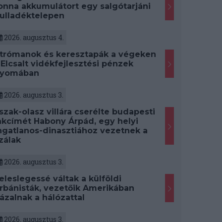
onna akkumulátort egy salgótarjáni
ulladéktelepen
2026. augusztus 4.
trómanok és keresztapák a végeken
 Elcsalt vidékfejlesztési pénzek
yomában
2026. augusztus 3.
szak-olasz villára cserélte budapesti
akcímét Habony Árpád, egy helyi
ngatlanos-dinasztiához vezetnek a
zálak
2026. augusztus 3.
eleslegessé váltak a külföldi
rbánisták, vezetőik Amerikában
ázalnak a hálózattal
2026. augusztus 3.