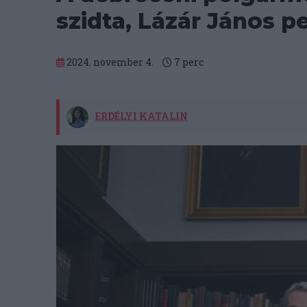
szidta, Lázár János p
2024. november 4.
7
perc
ERDÉLYI KATALIN