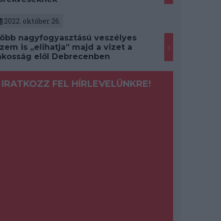
2022. október 26.
öbb nagyfogyasztású veszélyes
zem is „elihatja” majd a vizet a
akosság elől Debrecenben
IRATKOZZ FEL HÍRLEVELÜNKRE!