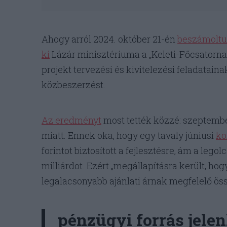
Ahogy arról 2024. október 21-én
beszámolt
ki
Lázár minisztériuma a „Keleti-Főcsatorna
projekt tervezési és kivitelezési feladataina
közbeszerzést.
Az eredményt
most tették közzé: szeptembe
miatt. Ennek oka, hogy egy tavaly júniusi
ko
forintot biztosított a fejlesztésre, ám a lego
milliárdot. Ezért „megállapításra került, ho
legalacsonyabb ajánlati árnak megfelelő ö
pénzügyi forrás jelen