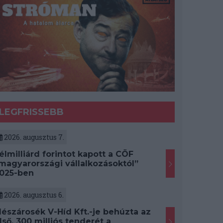
LEGFRISSEBB
2026. augusztus 7.
élmilliárd forintot kapott a CÖF
magyarországi vállalkozásoktól”
025-ben
2026. augusztus 6.
észárosék V-Híd Kft.-je behúzta az
lső, 300 milliós tenderét a