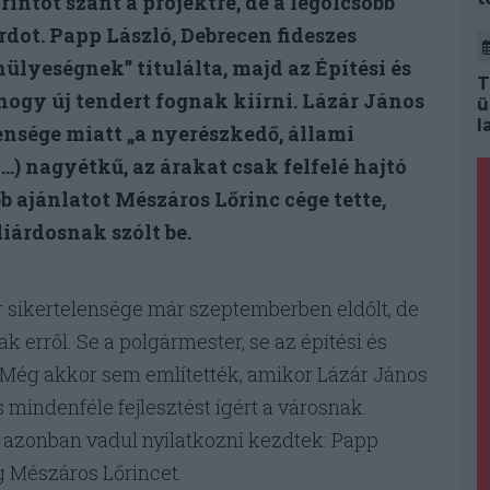
ntot szánt a projektre, de a legolcsóbb
rdot. Papp László, Debrecen fideszes
lyeségnek” titulálta, majd az Építési és
T
hogy új tendert fognak kiírni. Lázár János
ü
l
ensége miatt „a nyerészkedő, állami
 nagyétkű, az árakat csak felfelé hajtó
b ajánlatot Mészáros Lőrinc cége tette,
liárdosnak szólt be.
r sikertelensége már szeptemberben eldőlt, de
k erről. Se a polgármester, se az építési és
 Még akkor sem említették, amikor Lázár János
 mindenféle fejlesztést ígért a városnak.
azonban vadul nyilatkozni kezdtek: Papp
ig Mészáros Lőrincet.