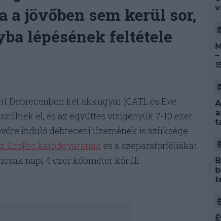
v
a a jövőben sem kerül sor,
yba lépésének feltétele
M
–
1
mert Debrecenben két akkugyár (CATL és Eve
A
a
szülnek el, és az együttes vízigényük 7-10 ezer
t
vőre induló debreceni üzemének is szüksége
z EcoPro katódgyárának
és a szeparátorfóliákat
csak napi 4 ezer köbméter körüli
B
b
t
É