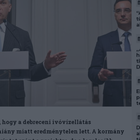
“
t
a
„
h
t
D
E
p
t
, hogy a debreceni ivóvízellátás
D
ethiány miatt eredménytelen lett. A kormány
a
t