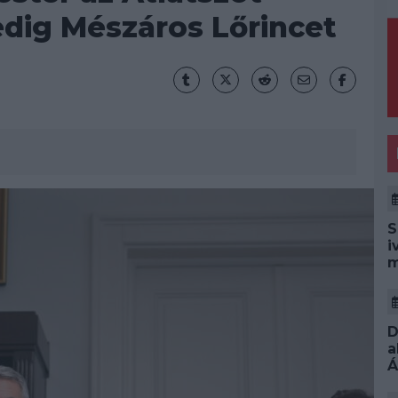
edig Mészáros Lőrincet
S
i
m
D
a
Á