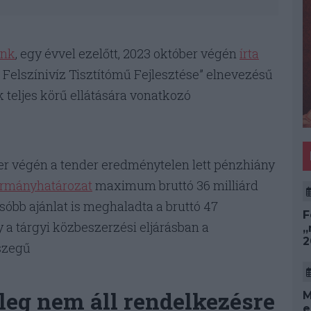
unk
, egy évvel ezelőtt, 2023 október végén
írta
 Felszínivíz Tisztítómű Fejlesztése” elnevezésű
k teljes körű ellátására vonatkozó
r végén a tender eredménytelen lett pénzhiány
rmányhatározat
maximum bruttó 36 milliárd
lcsóbb ajánlat is meghaladta a bruttó 47
F
gy a tárgyi közbeszerzési eljárásban a
„
2
sszegű
leg nem áll rendelkezésre
M
e