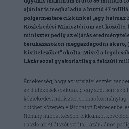
ugyanis maximum bruttó 36 milliárd fori
ajánlat is meghaladta a bruttó 47 milliá
polgármestere cikkünket „egy halmaz hü
Közlekedési Minisztérium azt közölte, 
miniszter pedig az eljárás eredménytel
beruházásokon meggazdagodni akaró, (…)
kivitelezőket” okolta. Mivel a legolcsób
Lázár ezzel gyakorlatilag a felcsúti mil
Érdekesség, hogy az ivóvízfejlesztési tende
az illetékesek cikkünkig egy szót sem szólta
közlekedési miniszter, se más kormánytag.
október közepén ellátogatott Debrecenbe, és
Néhány nappal később, cikkünket követően 
László az Átlátszót szidta, Lázár János ped