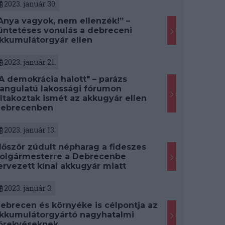
2023. január 30.
Anya vagyok, nem ellenzék!” –
üntetéses vonulás a debreceni
kkumulátorgyár ellen
2023. január 21.
A demokrácia halott" – parázs
angulatú lakossági fórumon
iltakoztak ismét az akkugyár ellen
ebrecenben
2023. január 13.
lőször zúdult népharag a fideszes
olgármesterre a Debrecenbe
ervezett kínai akkugyár miatt
2023. január 3.
ebrecen és környéke is célpontja az
kkumulátorgyártó nagyhatalmi
örekvéseknek