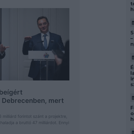
t
h
S
–
n
É
l
i
s
F
o
h