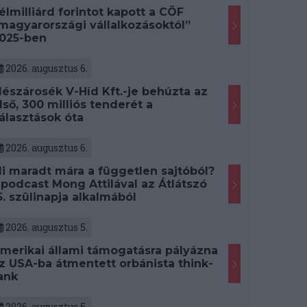
élmilliárd forintot kapott a CÖF
magyarországi vállalkozásoktól”
025-ben
2026. augusztus 6.
észárosék V-Híd Kft.-je behúzta az
lső, 300 milliós tenderét a
álasztások óta
2026. augusztus 6.
i maradt mára a független sajtóból?
 podcast Mong Attilával az Átlátszó
5. szülinapja alkalmából
2026. augusztus 5.
merikai állami támogatásra pályázna
z USA-ba átmentett orbánista think-
ank
2026. augusztus 5.