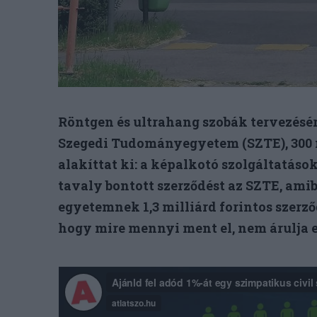
Röntgen és ultrahang szobák tervezésére 
Szegedi Tudományegyetem (SZTE), 300 mi
alakíttat ki: a képalkotó szolgáltatásoka
tavaly bontott szerződést az SZTE, amibő
egyetemnek 1,3 milliárd forintos szerző
hogy mire mennyi ment el, nem árulja e