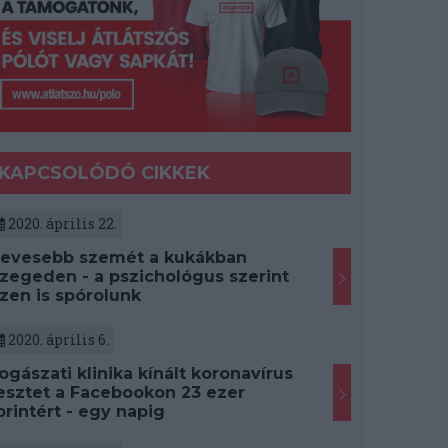
KAPCSOLÓDÓ CIKKEK
2020. április 22.
evesebb szemét a kukákban
zegeden - a pszichológus szerint
zen is spórolunk
2020. április 6.
ogászati klinika kínált koronavírus
esztet a Facebookon 23 ezer
orintért - egy napig