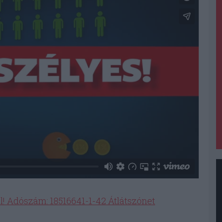
l! Adószám: 18516641-1-42 Átlátszónet