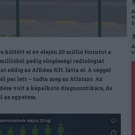
A
t
S
Á
költött el év elején 20 millió forintot a
v
llióból pedig sürgősségi radiológiát
t eddig az Affidea Kft. látta el. A céggel
l per lett – tudta meg az Átlátszó. Az
dése volt a képalkotó diagnosztikára, de
l az egyetem.