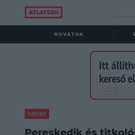
ROVATOK
SZEGED
Pereskedik és titkol