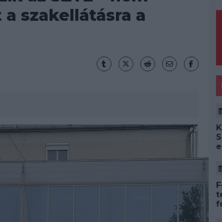
 a szakellátásra a
K
S
e
F
t
f