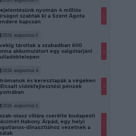
ejelentésünk nyomán 4 milliós
írságot szabtak ki a Szent Ágota
endere kapcsán
2026. augusztus 5.
vekig tároltak a szabadban 600
onna akkumulátort egy salgótarjáni
ulladéktelepen
2026. augusztus 4.
trómanok és keresztapák a végeken
 Elcsalt vidékfejlesztési pénzek
yomában
2026. augusztus 3.
szak-olasz villára cserélte budapesti
akcímét Habony Árpád, egy helyi
ngatlanos-dinasztiához vezetnek a
zálak