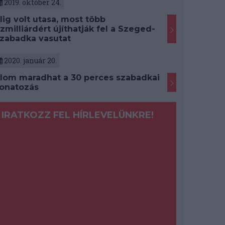
2019. október 24.
lig volt utasa, most több
ízmilliárdért újíthatják fel a Szeged-
zabadka vasutat
2020. január 20.
lom maradhat a 30 perces szabadkai
onatozás
IRATKOZZ FEL HÍRLEVELÜNKRE!