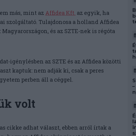
B
nem más, mint az
Affidea Kft.
az egyik, ha
b
 szolgáltató. Tulajdonosa a holland Affidea
t
at Magyarországon, és az SZTE-nek is régóta
É
t
h
dat-igénylésben az SZTE és az Affidea közötti
aszt kaptuk: nem adják ki, csak a peres
egyetem perben áll a céggel.
S
–
n
ük volt
É
l
s cikke adhat választ, ebben arról írtak a
i
s