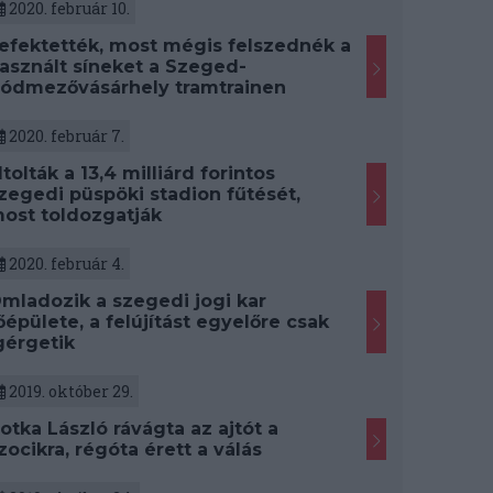
2020. február 10.
efektették, most mégis felszednék a
asznált síneket a Szeged-
ódmezővásárhely tramtrainen
2020. február 7.
ltolták a 13,4 milliárd forintos
zegedi püspöki stadion fűtését,
ost toldozgatják
2020. február 4.
mladozik a szegedi jogi kar
őépülete, a felújítást egyelőre csak
gérgetik
2019. október 29.
otka László rávágta az ajtót a
zocikra, régóta érett a válás