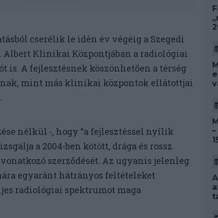
F
„
2
ásból cserélik le idén év végéig a Szegedi
lbert Klinikai Központjában a radiológiai
M
ót is. A fejlesztésnek köszönhetően a térség
e
tnak, mint más klinikai központok ellátottjai
v
.
M
ése nélkül -, hogy “a fejlesztéssel nyílik
–
1
zsgálja a 2004-ben kötött, drága és rossz
 vonatkozó szerződését. Az ugyanis jelenleg
ára egyaránt hátrányos feltételeket
A
a
eljes radiológiai spektrumot maga
t