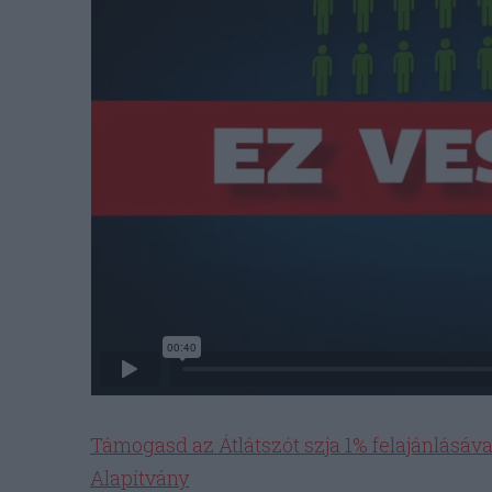
Támogasd az Átlátszót szja 1% felajánlásáva
Alapítvány