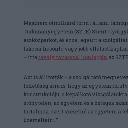
Majdnem ötmilliárd forint állami támogat
Tudományegyetem (SZTE) Szent-Györgyi A
eszközparkot, és ezzel együtt a szolgáltat
lakosai hasonló vagy jobb ellátást kapha
– írta
tavaly tavasszal honlapján
az SZTE
Azt is állították – a szolgáltató megnevez
lehetőség arra is, hogy az egyetem felülvi
konstrukciójú, a képalkotó vizsgálatokra
előnytelen, az egyetem és a betegek szám
tartalmaz, ezért szeretné az egyetem a t
üzemeltetni.”