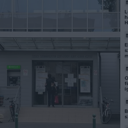
L
h
H
E
s
m
O
f
í
B
s