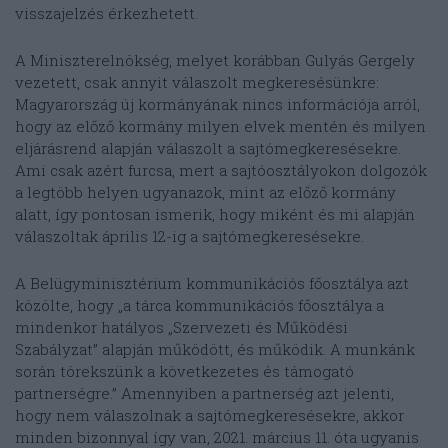
visszajelzés érkezhetett.
A Miniszterelnökség, melyet korábban Gulyás Gergely
vezetett, csak annyit válaszolt megkeresésünkre:
Magyarország új kormányának nincs információja arról,
hogy az előző kormány milyen elvek mentén és milyen
eljárásrend alapján válaszolt a sajtómegkeresésekre.
Ami csak azért furcsa, mert a sajtóosztályokon dolgozók
a legtöbb helyen ugyanazok, mint az előző kormány
alatt, így pontosan ismerik, hogy miként és mi alapján
válaszoltak április 12-ig a sajtómegkeresésekre.
A Belügyminisztérium kommunikációs főosztálya azt
közölte, hogy „a tárca kommunikációs főosztálya a
mindenkor hatályos „Szervezeti és Működési
Szabályzat” alapján működött, és működik. A munkánk
során törekszünk a következetes és támogató
partnerségre.” Amennyiben a partnerség azt jelenti,
hogy nem válaszolnak a sajtómegkeresésekre, akkor
minden bizonnyal így van, 2021. március 11. óta ugyanis