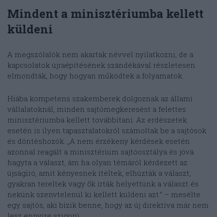
Mindent a minisztériumba kellett
küldeni
A megszólalók nem akartak névvel nyilatkozni, de a
kapcsolatok újraépítésének szándékával részletesen
elmondták, hogy hogyan működtek a folyamatok.
Hiába kompetens szakemberek dolgoznak az állami
vállalatoknál, minden sajtómegkeresést a felettes
minisztériumba kellett továbbítani. Az erdészetek
esetén is ilyen tapasztalatokról számoltak be a sajtósok
és döntéshozók. „A nem érzékeny kérdések esetén
azonnal reagált a minisztérium sajtóosztálya és jóvá
hagyta a választ, ám ha olyan témáról kérdezett az
újságíró, amit kényesnek ítéltek, elhúzták a választ,
gyakran tereltek vagy ők írták helyettünk a választ és
nekünk szenvtelenül ki kellett küldeni azt.” – mesélte
egy sajtós, aki bízik benne, hogy az új direktíva már nem
lesz ennyire szigorú.