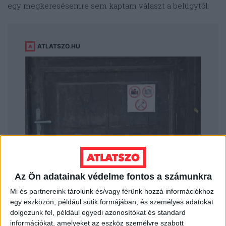
egy megkeresésemre sem kaptam választ a belügytől.
Az Ön adatainak védelme fontos a számunkra
Mi és partnereink tárolunk és/vagy férünk hozzá információkhoz
egy eszközön, például sütik formájában, és személyes adatokat
dolgozunk fel, például egyedi azonosítókat és standard
információkat, amelyeket az eszköz személyre szabott