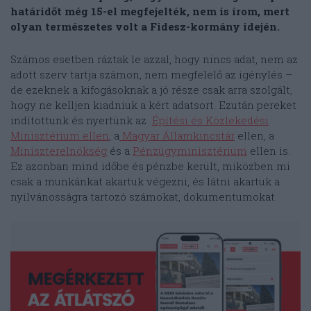
határidőt még 15-el megfejelték, nem is írom, mert
olyan természetes volt a Fidesz-kormány idején.
Számos esetben ráztak le azzal, hogy nincs adat, nem az
adott szerv tartja számon, nem megfelelő az igénylés –
de ezeknek a kifogásoknak a jó része csak arra szolgált,
hogy ne kelljen kiadniuk a kért adatsort. Ezután pereket
indítottunk és nyertünk az
Építési és Közlekedési
Minisztérium ellen
, a
Magyar Államkincstár
ellen, a
Miniszterelnökség
és a
Pénzügyminisztérium
ellen is.
Ez azonban mind időbe és pénzbe került, miközben mi
csak a munkánkat akartuk végezni, és látni akartuk a
nyilvánosságra tartozó számokat, dokumentumokat.