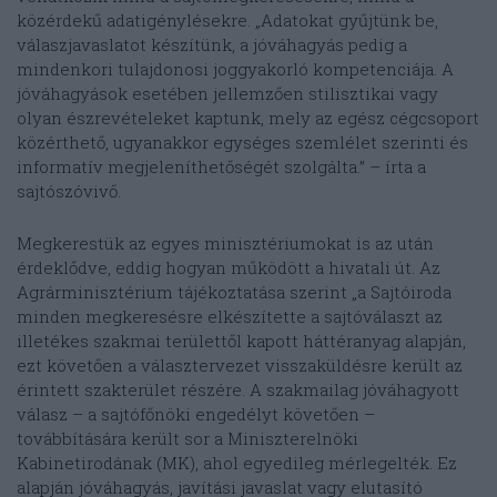
közérdekű adatigénylésekre. „Adatokat gyűjtünk be,
válaszjavaslatot készítünk, a jóváhagyás pedig a
mindenkori tulajdonosi joggyakorló kompetenciája. A
jóváhagyások esetében jellemzően stilisztikai vagy
olyan észrevételeket kaptunk, mely az egész cégcsoport
közérthető, ugyanakkor egységes szemlélet szerinti és
informatív megjeleníthetőségét szolgálta.” – írta a
sajtószóvivő.
Megkerestük az egyes minisztériumokat is az után
érdeklődve, eddig hogyan működött a hivatali út. Az
Agrárminisztérium tájékoztatása szerint „a Sajtóiroda
minden megkeresésre elkészítette a sajtóválaszt az
illetékes szakmai területtől kapott háttéranyag alapján,
ezt követően a választervezet visszaküldésre került az
érintett szakterület részére. A szakmailag jóváhagyott
válasz – a sajtófőnöki engedélyt követően –
továbbítására került sor a Miniszterelnöki
Kabinetirodának (MK), ahol egyedileg mérlegelték. Ez
alapján jóváhagyás, javítási javaslat vagy elutasító