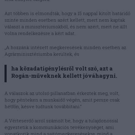
Azt többen is elmondták, hogy a 15 nappal kitolt határidő
szinte minden esetben azért kellett, mert nem kaptak
választ a minisztériumokból, és nem azért, mert ne állt
volna rendelkezésre a kért adat.
„A hozzánk intézett megkeresések minden esetben az
Agrárminisztériumba kerültek, és
ha közadatigénylésről volt szó, azt a
Rogán-műveknek kellett jóváhagyni.
A válaszok az utolsó pillanatban érkeztek meg, volt,
hogy pénteken a munkaidő végén, amit persze csak
hétfőn, késve tudtunk továbbítani.”
A Vérteserdő arról számolt be, hogy a tulajdonossal
egyeztetik a kommunikációs tevékenységet, ami
vonatkozik mind a sajtómegkeresésekre, mind a