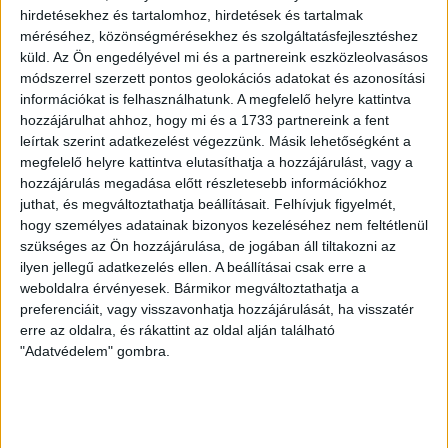
hirdetésekhez és tartalomhoz, hirdetések és tartalmak
méréséhez, közönségmérésekhez és szolgáltatásfejlesztéshez
küld.
Az Ön engedélyével mi és a partnereink eszközleolvasásos
módszerrel szerzett pontos geolokációs adatokat és azonosítási
információkat is felhasználhatunk. A megfelelő helyre kattintva
hozzájárulhat ahhoz, hogy mi és a 1733 partnereink a fent
leírtak szerint adatkezelést végezzünk. Másik lehetőségként a
„Baráti” és „ellenséges” sajtó
megfelelő helyre kattintva elutasíthatja a hozzájárulást, vagy a
hozzájárulás megadása előtt részletesebb információkhoz
juthat, és megváltoztathatja beállításait.
Felhívjuk figyelmét,
Egy neve elhallgatását kérő nemzeti parkban dolgozó
hogy személyes adatainak bizonyos kezeléséhez nem feltétlenül
bennfentes elmondta, hogy korábban az
szükséges az Ön hozzájárulása, de jogában áll tiltakozni az
Agrárminisztériumban tartottak az alájuk tartozó
ilyen jellegű adatkezelés ellen. A beállításai csak erre a
szervezeteknek tájékoztatást, és ott azt jelezték, hogy
weboldalra érvényesek. Bármikor megváltoztathatja a
„Az ellenséges sajtónak még a legalapabb kérdésekre se
preferenciáit, vagy visszavonhatja hozzájárulását, ha visszatér
szabad válaszolni, a barátinak viszont mindenre.”
erre az oldalra, és rákattint az oldal alján található
"Adatvédelem" gombra.
Kíváncsiak voltunk, hogy felsorolták-e, kik tartoznak az
ellenséges és kik a baráti sajtóhoz, de a válasz nemleges
volt. A kivételezést azonban más is megerősítette: