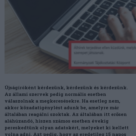
Újságíróként kérdezünk, kérdezünk és kérdezünk.
Az állami szervek pedig normális esetben
válaszolnak a megkeresésekre. Ha esetleg nem,
akkor közadatigénylést adunk be, amelyre már
általában reagálni szoktak. Az általában itt erősen
aláhúzandó, hiszen számos esetben évekig
pereskedtünk olyan adatokért, melyeket ki kellett
volna adni. Azt pedig, hogy az eredetileg 15 napos