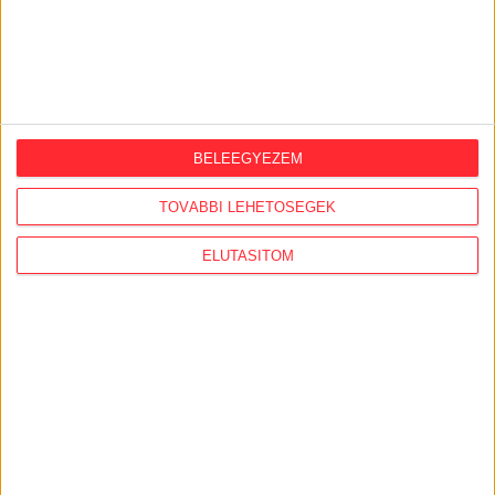
5 000 Ft
10 000 Ft
20 000 Ft
Egyedi összeg
E-mailcím
*
BELEEGYEZEM
TOVÁBBI LEHETŐSÉGEK
Vezetéknév
Keresztnév
*
*
ELUTASÍTOM
TÁMOGATOM