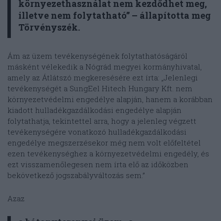
környezethasználat nem kezdődhet meg,
illetve nem folytatható” – állapította meg
Törvényszék.
Ám az üzem tevékenységének folytathatóságáról
másként vélekedik a Nógrád megyei kormányhivatal,
amely az Átlátszó megkeresésére ezt írta: „Jelenlegi
tevékenységét a SungEel Hitech Hungary Kft. nem
környezetvédelmi engedélye alapján, hanem a korábban
kiadott hulladékgazdálkodási engedélye alapján
folytathatja, tekintettel arra, hogy a jelenleg végzett
tevékenységére vonatkozó hulladékgazdálkodási
engedélye megszerzésekor még nem volt előfeltétel
ezen tevékenységhez a környezetvédelmi engedély, és
ezt visszamenőlegesen nem írta elő az időközben
bekövetkező jogszabályváltozás sem.”
Azaz