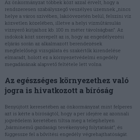
Az önkormányzat többek közt azzal érvelt, hogy a
rendszeresen szabályszegő veszélyes üzemnek „nincs
helye
a város szívében, lakóövezetén belül,
felszíni víz
közvetlen közelében, illetve a helyi vízműtársulás
víznyerő
kútjaihoz
kb.
10
0
m méter távolság
ban”. Az
indokok közt szerepelt az is, hogy az engedélyezési
eljárás során az alkalmazott berendezések
megfelelőségi vizsgálata és szakértők kirendelése
elmaradt, holott ez a környezetvédelmi engedély
megadásának alapvető feltétele lett volna.
Az egészséges környezethez való
jogra is hivatkozott a bíróság
Benyújtott keresetében az önkormányzat mint felperes
azt is kérte a bíróságtól, hogy a per idejére az azonnali
jogvédelem keretében tiltsa meg a telephelyen
„bárminemű gazdasági tevékenység folytatását”, és
függessze fel a bővítési engedély végrehajthatóságát.