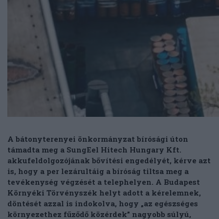
A bátonyterenyei önkormányzat bírósági úton
támadta meg a SungEel Hitech Hungary Kft.
akkufeldolgozójának bővítési engedélyét, kérve azt
is, hogy a per lezárultáig
a bíróság
tiltsa meg
a
tevékenység végzését a telephelyen. A Budapest
Környéki Törvényszék helyt adott a kérelemnek,
döntését azzal is indokolva, hogy „az egészséges
környezethez fűződő közérdek”
nagyobb súlyú,