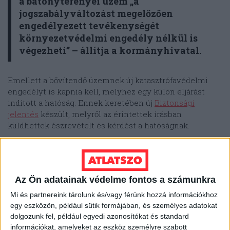
a bátonyterenyei üzem
„a
jogszabályváltozást megelőzően
engedélyezett tevékenységét
környezetvédelmi engedély nélkül is
végezheti” – állítja a kormányhivatal.
Emellett a bővítendő üzemnek új katasztrófavédelmi
engedélyt is kapnia kell, melyhez egy külön eljárást
indított a hatóság. Ennek keretében új
Biztonsági
jelentés
készült, melyről az érintettek írásban
küldhettek észrevételt és kérdést a hatóságnak.
Az Ön adatainak védelme fontos a számunkra
Mi és partnereink tárolunk és/vagy férünk hozzá információkhoz
egy eszközön, például sütik formájában, és személyes adatokat
dolgozunk fel, például egyedi azonosítókat és standard
információkat, amelyeket az eszköz személyre szabott