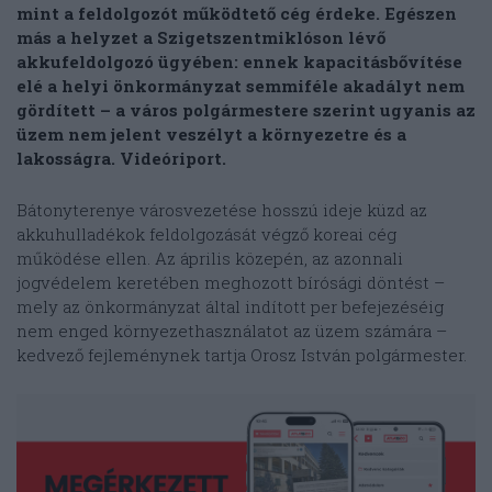
mint a feldolgozót működtető cég érdeke. Egészen
más a helyzet a Szigetszentmiklóson lévő
akkufeldolgozó ügyében: ennek kapacitásbővítése
elé a helyi önkormányzat semmiféle akadályt nem
gördített – a város polgármestere szerint ugyanis az
üzem nem jelent veszélyt a környezetre és a
lakosságra. Videóriport.
Bátonyterenye városvezetése hosszú ideje küzd az
akkuhulladékok feldolgozását végző koreai cég
működése ellen. Az április közepén, az azonnali
jogvédelem keretében meghozott bírósági döntést –
mely az önkormányzat által indított per befejezéséig
nem enged környezethasználatot az üzem számára –
kedvező fejleménynek tartja Orosz István polgármester.