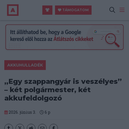
TÁMOGATOM
AKKUHULLADÉK
„Egy szappangyár is veszélyes”
– két polgármester, két
akkufeldolgozó
2026. június 3.
6
p