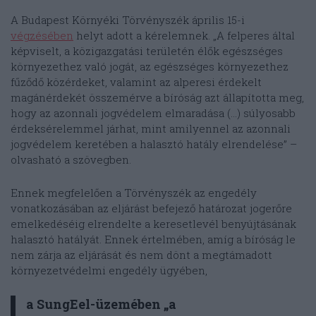
A Budapest Környéki Törvényszék április 15-i
végzésében
helyt adott a kérelemnek. „A felperes által
képviselt, a közigazgatási területén élők egészséges
környezethez való jogát, az egészséges környezethez
fűződő közérdeket, valamint az alperesi érdekelt
magánérdekét összemérve a bíróság azt állapította meg,
hogy az azonnali jogvédelem elmaradása (…) súlyosabb
érdeksérelemmel járhat, mint amilyennel az azonnali
jogvédelem keretében a halasztó hatály elrendelése” –
olvasható a szövegben.
Ennek megfelelően a Törvényszék az engedély
vonatkozásában az eljárást befejező határozat jogerőre
emelkedéséig elrendelte a keresetlevél benyújtásának
halasztó hatályát. Ennek értelmében, amíg a bíróság le
nem zárja az eljárását és nem dönt a megtámadott
környezetvédelmi engedély ügyében,
a SungEel-üzemében „a