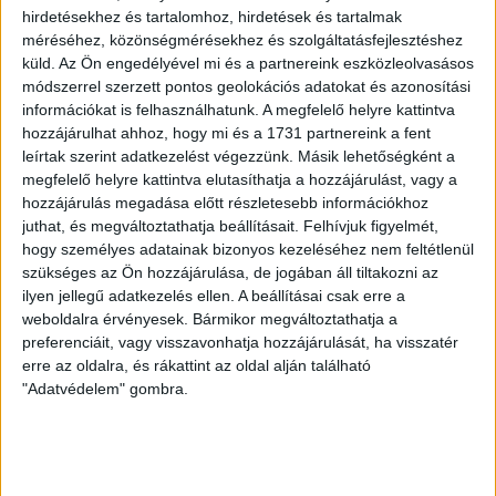
hirdetésekhez és tartalomhoz, hirdetések és tartalmak
méréséhez, közönségmérésekhez és szolgáltatásfejlesztéshez
küld.
Az Ön engedélyével mi és a partnereink eszközleolvasásos
módszerrel szerzett pontos geolokációs adatokat és azonosítási
információkat is felhasználhatunk. A megfelelő helyre kattintva
hozzájárulhat ahhoz, hogy mi és a 1731 partnereink a fent
leírtak szerint adatkezelést végezzünk. Másik lehetőségként a
megfelelő helyre kattintva elutasíthatja a hozzájárulást, vagy a
hozzájárulás megadása előtt részletesebb információkhoz
juthat, és megváltoztathatja beállításait.
Felhívjuk figyelmét,
hogy személyes adatainak bizonyos kezeléséhez nem feltétlenül
szükséges az Ön hozzájárulása, de jogában áll tiltakozni az
ilyen jellegű adatkezelés ellen. A beállításai csak erre a
Közel ötezer ember él a SungEel akkufeldolgozójának
weboldalra érvényesek. Bármikor megváltoztathatja a
1,5 km-es körzetében. (Forrás: Biztonsági jelentés,
preferenciáit, vagy visszavonhatja hozzájárulását, ha visszatér
szerkesztve)
erre az oldalra, és rákattint az oldal alján található
"Adatvédelem" gombra.
Bár a kormányhivatal nem hirdetett személyes
részvétellel történő közmeghallgatást
a katasztrófavédelmi eljárás ügyében, Orosz István
polgármester (független) mégis
összehívta a lakosságot