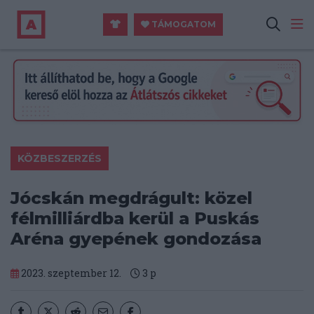
TÁMOGATOM
KÖZBESZERZÉS
Jócskán megdrágult: közel
félmilliárdba kerül a Puskás
Aréna gyepének gondozása
2023. szeptember 12.
3
p