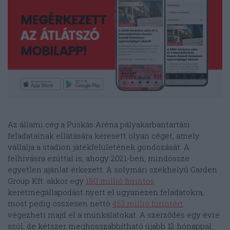
Az állami cég a Puskás Aréna pályakarbantartási
feladatainak ellátására keresett olyan céget, amely
vállalja a stadion játékfelületének gondozását. A
felhívásra ezúttal is, ahogy 2021-ben, mindössze
egyetlen ajánlat érkezett. A solymári székhelyű Garden
Group Kft. akkor egy
180 millió forintos
keretmegállapodást nyert el ugyanezen feladatokra,
most pedig összesen nettó
453 millió forintért
végezheti majd el a munkálatokat. A szerződés egy évre
szól, de kétszer meghosszabbítható újabb 12 hónappal.