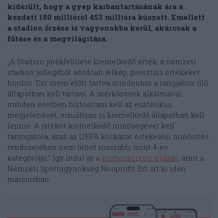
kiderült, hogy a gyep karbantartásának ára a
kezdeti 180 millióról 453 millióra kúszott. Emellett
a stadion őrzése is vagyonokba kerül, akárcsak a
fűtése és a megvilágítása.
„A Stadion játékfelülete kiemelkedő érték, a nemzeti
stadion jellegéből adódóan jelkép, presztízs értékeket
hordoz. Ezt szem előtt tartva mindenkor a rangjához illő
állapotban kell tartani. A mérkőzések alkalmával
minden esetben biztosítani kell az esztétikus
megjelenését, vizuálisan is kiemelkedő állapotban kell
lennie. A játékot kiemelkedő minőségével kell
támogatnia, azaz az UEFA kockázat értékelési minősítés
rendszerében nem lehet rosszabb, mint 4-es
kategóriájú.” Így indul az a
közbeszerzési eljárás,
amit a
Nemzeti Sportügynökség Nonprofit Zrt. írt ki idén
márciusban.