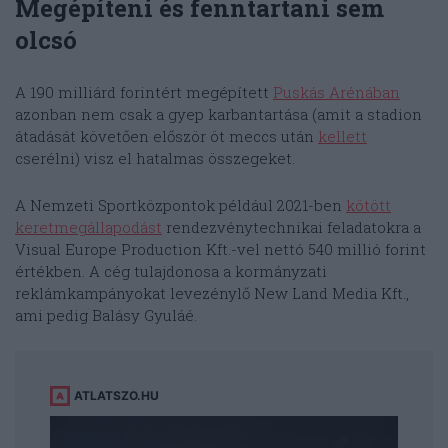
Megépíteni és fenntartani sem
olcsó
A 190 milliárd forintért megépített
Puskás Arénában
azonban nem csak a gyep karbantartása (amit a stadion
átadását követően először öt meccs után
kellett
cserélni) visz el hatalmas összegeket.
A Nemzeti Sportközpontok például 2021-ben
kötött
keretmegállapodást
rendezvénytechnikai feladatokra a
Visual Europe Production Kft.-vel nettó 540 millió forint
értékben. A cég tulajdonosa a kormányzati
reklámkampányokat levezénylő New Land Media Kft.,
ami pedig Balásy Gyuláé.