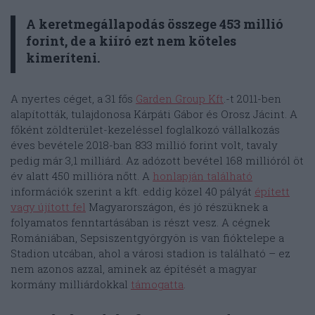
A keretmegállapodás összege 453 millió
forint, de a kiíró ezt nem köteles
kimeríteni.
A nyertes céget, a 31 fős
Garden Group Kft
.-t 2011-ben
alapították, tulajdonosa Kárpáti Gábor és Orosz Jácint. A
főként zöldterület-kezeléssel foglalkozó vállalkozás
éves bevétele 2018-ban 833 millió forint volt, tavaly
pedig már 3,1 milliárd. Az adózott bevétel 168 millióról öt
év alatt 450 millióra nőtt. A
honlapján található
információk szerint a kft. eddig közel 40 pályát
épített
vagy újított fel
Magyarországon, és jó részüknek a
folyamatos fenntartásában is részt vesz. A cégnek
Romániában, Sepsiszentgyörgyön is van fióktelepe a
Stadion utcában, ahol a városi stadion is található – ez
nem azonos azzal, aminek az építését a magyar
kormány milliárdokkal
támogatta
.