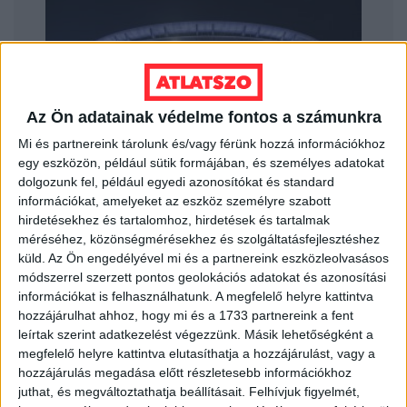
Az Ön adatainak védelme fontos a számunkra
Mi és partnereink tárolunk és/vagy férünk hozzá információkhoz
egy eszközön, például sütik formájában, és személyes adatokat
dolgozunk fel, például egyedi azonosítókat és standard
információkat, amelyeket az eszköz személyre szabott
hirdetésekhez és tartalomhoz, hirdetések és tartalmak
méréséhez, közönségmérésekhez és szolgáltatásfejlesztéshez
küld.
Az Ön engedélyével mi és a partnereink eszközleolvasásos
módszerrel szerzett pontos geolokációs adatokat és azonosítási
információkat is felhasználhatunk. A megfelelő helyre kattintva
hozzájárulhat ahhoz, hogy mi és a 1733 partnereink a fent
leírtak szerint adatkezelést végezzünk. Másik lehetőségként a
megfelelő helyre kattintva elutasíthatja a hozzájárulást, vagy a
hozzájárulás megadása előtt részletesebb információkhoz
Szintén 2021-ben írtak alá keretszerződést
az aréna
juthat, és megváltoztathatja beállításait.
Felhívjuk figyelmét,