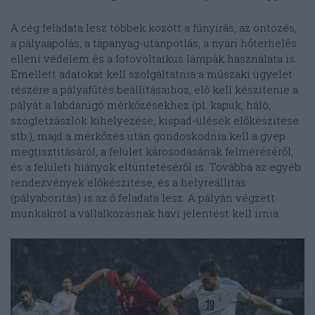
A cég feladata lesz többek között a fűnyírás, az öntözés,
a pályaápolás, a tápanyag-utánpótlás, a nyári hőterhelés
elleni védelem és a fotovoltaikus lámpák használata is.
Emellett adatokat kell szolgáltatnia a műszaki ügyelet
részére a pályafűtés beállításaihoz, elő kell készítenie a
pályát a labdarúgó mérkőzésekhez (pl. kapuk, háló,
szögletzászlók kihelyezése, kispad-ülések előkészítése
stb.), majd a mérkőzés után gondoskodnia kell a gyep
megtisztításáról, a felület károsodásának felméréséről,
és a felületi hiányok eltüntetéséről is. Továbbá az egyéb
rendezvények előkészítése, és a helyreállítás
(pályaborítás) is az ő feladata lesz. A pályán végzett
munkákról a vállalkozásnak havi jelentést kell írnia.