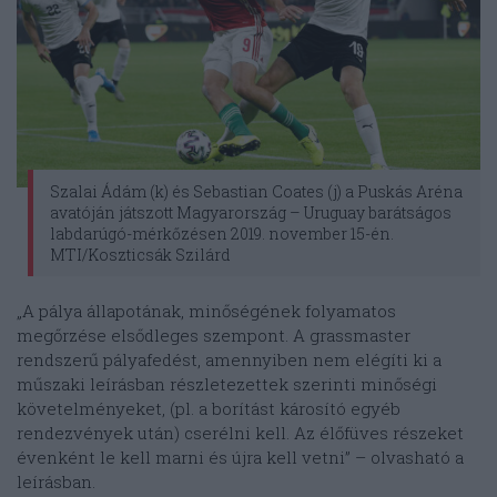
Szalai Ádám (k) és Sebastian Coates (j) a Puskás Aréna
avatóján játszott Magyarország – Uruguay barátságos
labdarúgó-mérkőzésen 2019. november 15-én.
MTI/Koszticsák Szilárd
„A pálya állapotának, minőségének folyamatos
megőrzése elsődleges szempont. A grassmaster
rendszerű pályafedést, amennyiben nem elégíti ki a
műszaki leírásban részletezettek szerinti minőségi
követelményeket, (pl. a borítást károsító egyéb
rendezvények után) cserélni kell. Az élőfüves részeket
évenként le kell marni és újra kell vetni” – olvasható a
leírásban.