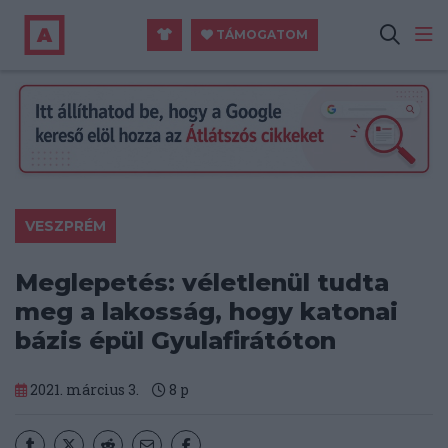
TÁMOGATOM
VESZPRÉM
Meglepetés: véletlenül tudta
meg a lakosság, hogy katonai
bázis épül Gyulafirátóton
2021. március 3.
8
p