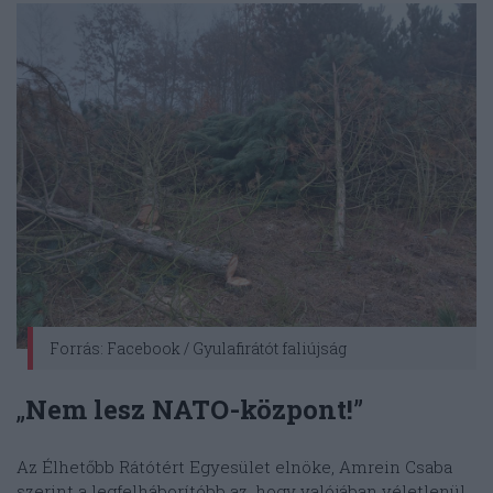
Forrás: Facebook / Gyulafirátót faliújság
„
Nem lesz NATO-központ!
”
Az Élhetőbb Rátótért Egyesület elnöke, Amrein Csaba
szerint a legfelháborítóbb az, hogy valójában véletlenül