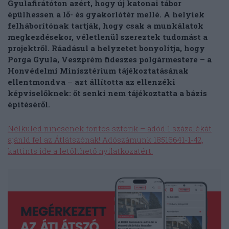
Gyulafirátóton azért, hogy új katonai tábor
épülhessen a lő- és gyakorlótér mellé. A helyiek
felháborítónak tartják, hogy csak a munkálatok
megkezdésekor, véletlenül szereztek tudomást a
projektről. Ráadásul a helyzetet bonyolítja, hogy
Porga Gyula, Veszprém fideszes polgármestere
–
a
Honvédelmi Minisztérium tájékoztatásának
ellentmondva
–
azt állította az ellenzéki
képviselőknek: őt senki nem tájékoztatta a bázis
építéséről.
Nélküled nincsenek fontos sztorik – adód 1 százalékát
ajánld fel az Átlátszónak! Adószámunk 18516641-1-42,
kattints ide a letölthető nyilatkozatért.