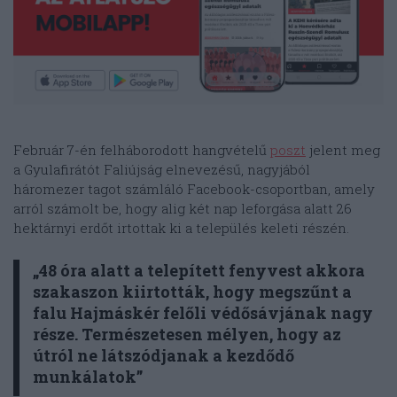
Február 7-én felháborodott hangvételű
poszt
jelent meg
a Gyulafirátót Faliújság elnevezésű, nagyjából
háromezer tagot számláló Facebook-csoportban, amely
arról számolt be, hogy alig két nap leforgása alatt 26
hektárnyi erdőt irtottak ki a település keleti részén.
„48 óra alatt a telepített fenyvest akkora
szakaszon kiirtották, hogy megszűnt a
falu Hajmáskér felőli védősávjának nagy
része. Természetesen mélyen, hogy az
útról ne látszódjanak a kezdődő
munkálatok”