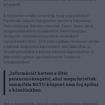
projektről.
A helyzetet tovább bonyolítja, hogy a gyulafirátóti
Facebook-csoport bejegyzései szerint a Városrészi
Önkormányzat fideszes vezetője, Czaun János, aki a
megyeszékhelytől északkeletre fekvő település
Veszprém részönkormányzattal rendelkező
városrészéért felel, 2019 márciusában tételesen cáfolta
a katonai központtal kapcsolatos, már akkoriban is
terjedő pletykákat a katonai bázissal kapcsolatban. A
képviselő ugyanis így fogalmazott Facebook-
bejegyzésében:
„Információt kértem a lőtér
parancsnokságától, ahol megerősítettek:
semmiféle NATO-központ nem fog épülni
a közelünkben.
Azt is megígérték, ha a »0« ponton bármilyen felújítási,