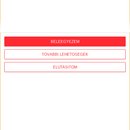
ben az útépítési engedély
érvényét vesztette
, és azóta
egyelőre még nem került sor az említett szakasz
megépítésére.
BELEEGYEZEM
TOVÁBBI LEHETŐSÉGEK
ELUTASÍTOM
Forrás: Nemzeti Fejlesztési Minisztérium
2020-ban ismét lehetett olvasni a 8-as és 82-es főutak
összekapcsolására szolgáló 8229 j. Veszprém Aréna