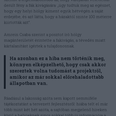
derült fény a fák kivágására: „úgy tudtuk meg az egészet,
hogy egy helyi hölgy kiment egyik hétvégén a saját
erdejébe, és azt látta, hogy a házaktól szinte 100 méterre
kiirtották azt”.
Amrein Csaba szerint a posztot író hölgy
magánterületét érintette a fakivágás, a tévedés miatt
kártalanítást ígértek a tulajdonosnak.
Ha azonban ez a hiba nem történik meg,
könnyen elképzelhető, hogy csak akkor
szereztek volna tudomást a projektről,
amikor az már sokkal előrehaladottabb
állapotban van.
Ráadásul a lakosság azóta sem kapott semmiféle
tájékoztatást a tervezett fejlesztésről: hiába telt el már
több mint két hét azóta, a sajtóban megjelenő híreken
kívül a helyieknek sincs sokkal több új információja a