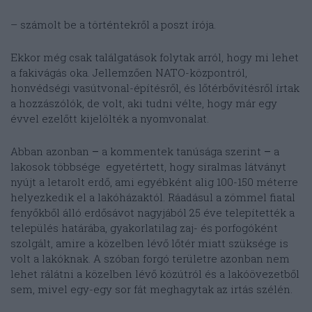
– számolt be a történtekről a poszt írója.
Ekkor még csak találgatások folytak arról, hogy mi lehet
a fakivágás oka. Jellemzően NATO-központról,
honvédségi vasútvonal-építésről, és lőtérbővítésről írtak
a hozzászólók, de volt, aki tudni vélte, hogy már egy
évvel ezelőtt kijelölték a nyomvonalat.
Abban azonban
–
a kommentek tanúsága szerint
–
a
lakosok többsége egyetértett, hogy siralmas látványt
nyújt a letarolt erdő, ami egyébként alig 100-150 méterre
helyezkedik el a lakóházaktól. Ráadásul a zömmel fiatal
fenyőkből álló erdősávot nagyjából 25 éve telepítették a
település határába, gyakorlatilag zaj- és porfogóként
szolgált, amire a közelben lévő lőtér miatt szüksége is
volt a lakóknak. A szóban forgó területre azonban nem
lehet rálátni a közelben lévő közútról és a lakóövezetből
sem, mivel egy-egy sor fát meghagytak az irtás szélén.