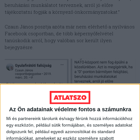
beruházási munkálatot terveznek, arról jó előre
tájékoztatni fogják a környező önkormányzatokat.”
Czaun János posztja azóta már nem elérhető a nyilvános
Facebook csoportban, de több képernyőfelvétel
tanúskodik arról, hogy valóban sor került ilyen
bejegyzésre.
Az Ön adatainak védelme fontos a számunkra
Mi és partnereink tárolunk és/vagy férünk hozzá információkhoz
egy eszközön, például sütik formájában, és személyes adatokat
dolgozunk fel, például egyedi azonosítókat és standard
információkat, amelyeket az eszköz személyre szabott