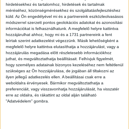
hirdetésekhez és tartalomhoz, hirdetések és tartalmak
méréséhez, közönségmérésekhez és szolgáltatásfejlesztéshez
küld.
Az Ön engedélyével mi és a partnereink eszközleolvasásos
Forrás: Facebook
módszerrel szerzett pontos geolokációs adatokat és azonosítási
információkat is felhasználhatunk. A megfelelő helyre kattintva
hozzájárulhat ahhoz, hogy mi és a 1731 partnereink a fent
Az Élhetőbb Rátótért Egyesület elnöke a
leírtak szerint adatkezelést végezzünk. Másik lehetőségként a
beszélgetésünk során azt is megemlítette, hogy
megfelelő helyre kattintva elutasíthatja a hozzájárulást, vagy a
Gyulafirátóton 3 ezren élnek, azonban a tervek szerint
hozzájárulás megadása előtt részletesebb információkhoz
még egyszer ennyi, nagyjából 2-3 ezer katona
juthat, és megváltoztathatja beállításait.
Felhívjuk figyelmét,
elhelyezésére lenne alkalmas a tábor, ami szerinte
hogy személyes adatainak bizonyos kezeléséhez nem feltétlenül
irreális elképzelés. Ráadásul a lőtér hosszú ideje okoz
szükséges az Ön hozzájárulása, de jogában áll tiltakozni az
bosszúságot a helyiek számára, Amrein Csaba szerint a
ilyen jellegű adatkezelés ellen. A beállításai csak erre a
zajhatások már eddig is sokszor elviselhetetlenek
weboldalra érvényesek. Bármikor megváltoztathatja a
voltak, rendszeresek a panaszok az állandó
preferenciáit, vagy visszavonhatja hozzájárulását, ha visszatér
lőgyakorlatok miatt. Az is előfordult már, hogy hajnal 5-
erre az oldalra, és rákattint az oldal alján található
kor vagy éjszaka ébredtek lövöldözésre a helyiek. De a
"Adatvédelem" gombra.
házak felett elhúzó helikopterek is zavarják a helyeik
nyugalmát.
A MH Bakony Harckiképző Központ által havi