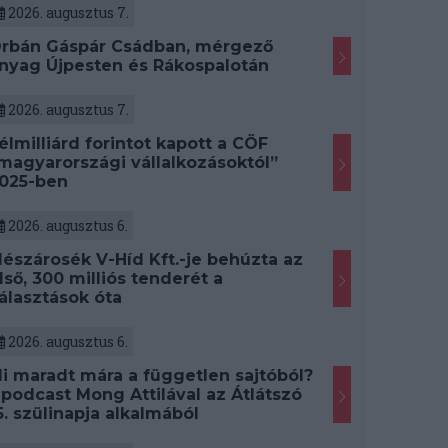
2026. augusztus 7.
rbán Gáspár Csádban, mérgező
nyag Újpesten és Rákospalotán
2026. augusztus 7.
élmilliárd forintot kapott a CÖF
magyarországi vállalkozásoktól”
025-ben
2026. augusztus 6.
észárosék V-Híd Kft.-je behúzta az
lső, 300 milliós tenderét a
álasztások óta
2026. augusztus 6.
i maradt mára a független sajtóból?
 podcast Mong Attilával az Átlátszó
5. szülinapja alkalmából