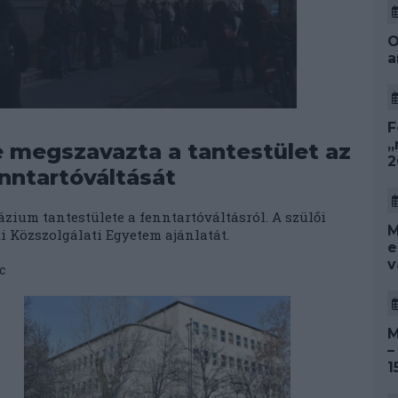
O
a
F
„
re megszavazta a tantestület az
2
nntartóváltását
zium tantestülete a fenntartóváltásról. A szülői
M
ti Közszolgálati Egyetem ajánlatát.
e
v
c
M
–
1