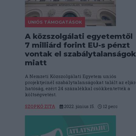
UNIÓS TÁMOGATÁSOK
A közszolgálati egyetemtől
7 milliárd forint EU-s pénzt
vontak el szabálytalanságok
miatt
A Nemzeti Közszolgálati Egyetem uniós
projektjeinél szabálytalanságokat talált az eljár
hatóság, ezért 24 százalékkal csökkentették a
költségvetést.
SZOPKÓ ZITA
2022. június 15.
12
perc