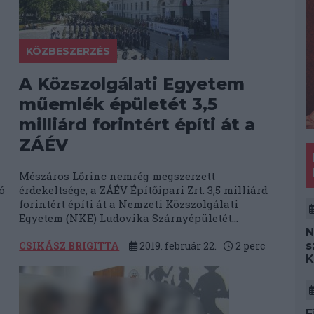
KÖZBESZERZÉS
A Közszolgálati Egyetem
műemlék épületét 3,5
milliárd forintért építi át a
ZÁÉV
Mészáros Lőrinc nemrég megszerzett
ó
érdekeltsége, a ZÁÉV Építőipari Zrt. 3,5 milliárd
forintért építi át a Nemzeti Közszolgálati
Egyetem (NKE) Ludovika Szárnyépületét...
N
s
CSIKÁSZ BRIGITTA
2019. február 22.
2
perc
K
F