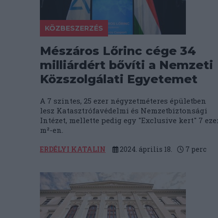
KÖZBESZERZÉS
Mészáros Lőrinc cége 34
milliárdért bővíti a Nemzeti
Közszolgálati Egyetemet
A 7 szintes, 25 ezer négyzetméteres épületben
lesz Katasztrófavédelmi és Nemzetbiztonsági
Intézet, mellette pedig egy "Exclusive kert" 7 eze
m²-en.
ERDÉLYI KATALIN
2024. április 18.
7
perc