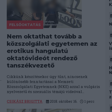
K
N
FELSŐOKTATÁS
Nem oktathat tovább a
közszolgálati egyetemen az
V
i
erotikus hangulatú
oktatóvideót rendező
tanszékvezető
H
N
Cikkünk készítésekor úgy tűnt, nincsenek
.
különösebb fenntartásai a Nemzeti
Közszolgálati Egyetemnek (NKE) azzal a vulgáris
nyelvezetű és szexuális témájú videóval...
T
z
CSIKÁSZ BRIGITTA
2018. október 16.
1
perc