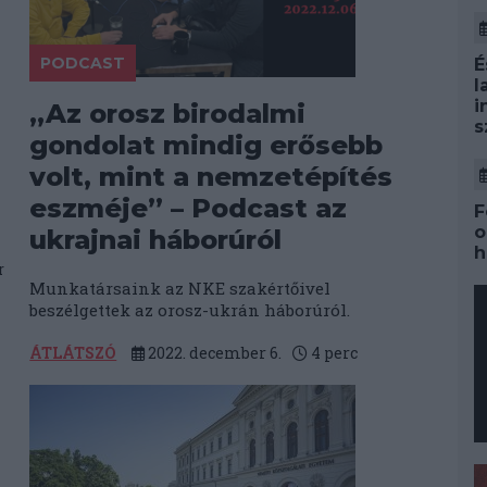
PODCAST
É
l
i
„Az orosz birodalmi
s
gondolat mindig erősebb
volt, mint a nemzetépítés
eszméje” – Podcast az
F
o
ukrajnai háborúról
h
r
Munkatársaink az NKE szakértőivel
beszélgettek az orosz-ukrán háborúról.
ÁTLÁTSZÓ
2022. december 6.
4
perc