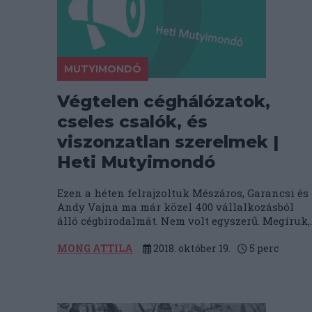
MUTYIMONDÓ
Végtelen céghálózatok,
cseles csalók, és
viszonzatlan szerelmek |
Heti Mutyimondó
Ezen a héten felrajzoltuk Mészáros, Garancsi és
Andy Vajna ma már közel 400 vállalkozásból
álló cégbirodalmát. Nem volt egyszerű. Megíruk,..
MONG ATTILA
2018. október 19.
5
perc