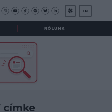
EN
RÓLUNK
” címke