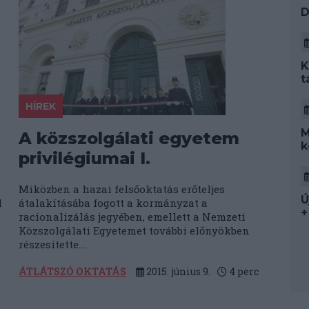
D
K
t
HÍREK
M
A közszolgálati egyetem
k
privilégiumai I.
Miközben a hazai felsőoktatás erőteljes
Ú
l
átalakításába fogott a kormányzat a
+
racionalizálás jegyében, emellett a Nemzeti
Közszolgálati Egyetemet további előnyökben
részesítette....
ÁTLÁTSZÓ OKTATÁS
2015. június 9.
4
perc