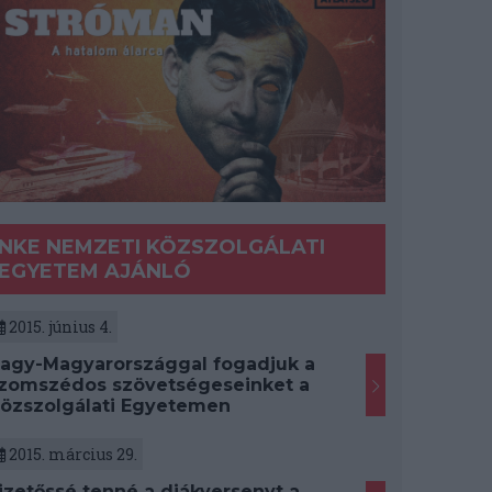
NKE NEMZETI KÖZSZOLGÁLATI
EGYETEM AJÁNLÓ
2015. június 4.
agy-Magyarországgal fogadjuk a
zomszédos szövetségeseinket a
özszolgálati Egyetemen
2015. március 29.
izetőssé tenné a diákversenyt a