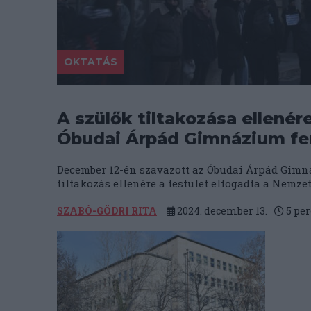
OKTATÁS
A szülők tiltakozása ellené
Óbudai Árpád Gimnázium fe
December 12-én szavazott az Óbudai Árpád Gimná
tiltakozás ellenére a testület elfogadta a Nemze
SZABÓ-GÖDRI RITA
2024. december 13.
5
per