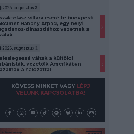
2026. augusztus 3.
szak-olasz villára cserélte budapesti
akcímét Habony Árpád, egy helyi
ngatlanos-dinasztiához vezetnek a
zálak
2026. augusztus 3.
eleslegessé váltak a külföldi
rbánisták, vezetőik Amerikában
ázalnak a hálózattal
KÖVESS MINKET VAGY
LÉPJ
VELÜNK KAPCSOLATBA!