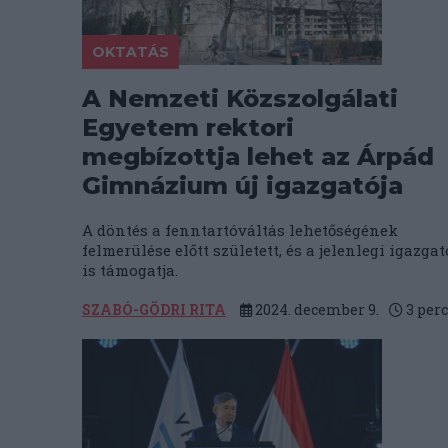
OKTATÁS
A Nemzeti Közszolgálati
Egyetem rektori
megbízottja lehet az Árpád
Gimnázium új igazgatója
A döntés a fenntartóváltás lehetőségének
felmerülése előtt született, és a jelenlegi igazgat
is támogatja.
SZABÓ-GÖDRI RITA
2024. december 9.
3
perc