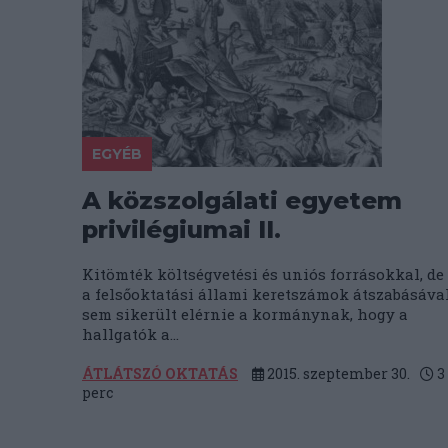
EGYÉB
A közszolgálati egyetem
privilégiumai II.
Kitömték költségvetési és uniós forrásokkal, de
a felsőoktatási állami keretszámok átszabásáva
sem sikerült elérnie a kormánynak, hogy a
hallgatók a...
ÁTLÁTSZÓ OKTATÁS
2015. szeptember 30.
3
perc