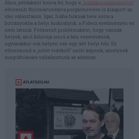
Ákos, példaként hozva fel, hogy a
„lombkoronasétányról”
elhíresült Nyírmártonfalva polgármestere is kikapott az
idei választáson. Igaz, hiába buknak bele sorra a
botrányokba a helyi kiskirályok, a Fidesz eredményén ez
nem látszik. Felmerült problémaként, hogy vannak
helyek, ahol kihívója sincs a falu vezetésének,
ugyanakkor sok helyen van egy-két helyi hős. Ez
ellentmond a „sötét vidékről” szóló képnek, amelynek
megcáfolására vállalkoztunk az adásban.