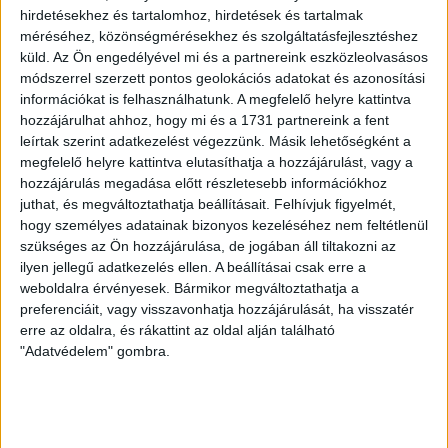
településenkénti önkormányzatok után? – erről is
hirdetésekhez és tartalomhoz, hirdetések és tartalmak
beszéltünk.
méréséhez, közönségmérésekhez és szolgáltatásfejlesztéshez
küld.
Az Ön engedélyével mi és a partnereink eszközleolvasásos
módszerrel szerzett pontos geolokációs adatokat és azonosítási
információkat is felhasználhatunk. A megfelelő helyre kattintva
hozzájárulhat ahhoz, hogy mi és a 1731 partnereink a fent
leírtak szerint adatkezelést végezzünk. Másik lehetőségként a
megfelelő helyre kattintva elutasíthatja a hozzájárulást, vagy a
hozzájárulás megadása előtt részletesebb információkhoz
juthat, és megváltoztathatja beállításait.
Felhívjuk figyelmét,
hogy személyes adatainak bizonyos kezeléséhez nem feltétlenül
szükséges az Ön hozzájárulása, de jogában áll tiltakozni az
ilyen jellegű adatkezelés ellen. A beállításai csak erre a
weboldalra érvényesek. Bármikor megváltoztathatja a
preferenciáit, vagy visszavonhatja hozzájárulását, ha visszatér
erre az oldalra, és rákattint az oldal alján található
"Adatvédelem" gombra.
A konyhának – mint a kultúra részének –
lakosságmegtartó ereje van, foglalta össze adásunkban
György Zsombor most megjelent Pörc című
riportkötetének tanulságait. Kiemelte, hogy a
gasztronómia nem az éttermekről és a sztárséfekről