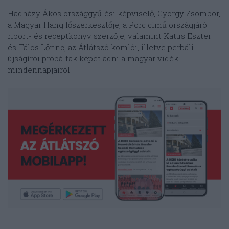
Hadházy Ákos országgyűlési képviselő, György Zsombor,
a Magyar Hang főszerkesztője, a Pörc című országjáró
riport- és receptkönyv szerzője, valamint Katus Eszter
és Tálos Lőrinc, az Átlátszó komlói, illetve perbáli
újságírói próbáltak képet adni a magyar vidék
mindennapjairól.