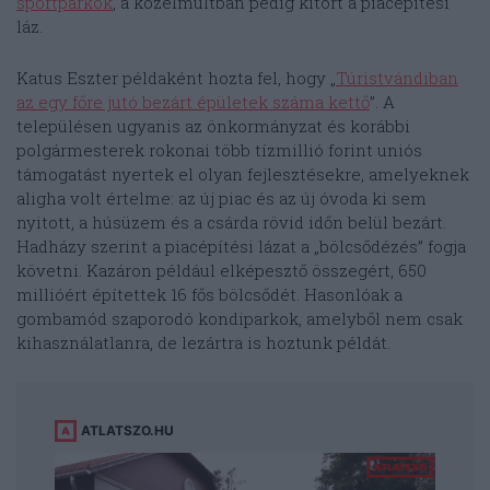
sportparkok
, a közelmúltban pedig kitört a piacépítési
láz.
Katus Eszter példaként hozta fel, hogy „
Túristvándiban
az egy főre jutó bezárt épületek száma kettő
”. A
településen ugyanis az önkormányzat és korábbi
polgármesterek rokonai több tízmillió forint uniós
támogatást nyertek el olyan fejlesztésekre, amelyeknek
aligha volt értelme: az új piac és az új óvoda ki sem
nyitott, a húsüzem és a csárda rövid időn belül bezárt.
Hadházy szerint a piacépítési lázat a „bölcsődézés” fogja
követni. Kazáron például elképesztő összegért, 650
millióért építettek 16 fős bölcsődét. Hasonlóak a
gombamód szaporodó kondiparkok, amelyből nem csak
kihasználatlanra, de lezártra is hoztunk példát.