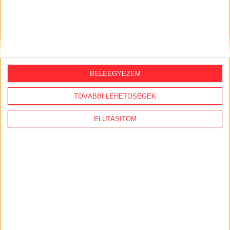
BELEEGYEZEM
TOVÁBBI LEHETŐSÉGEK
ELUTASÍTOM
KÖVESS MINKET VAGY
LÉPJ VELÜNK
KAPCSOLATBA!