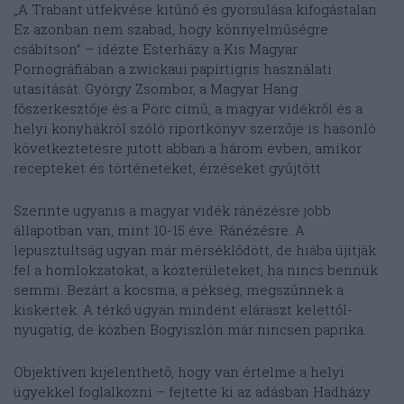
„A Trabant útfekvése kitűnő és gyorsulása kifogástalan.
Ez azonban nem szabad, hogy könnyelműségre
csábítson” – idézte Esterházy a Kis Magyar
Pornográfiában a zwickaui papírtigris használati
utasítását. György Zsombor, a Magyar Hang
főszerkesztője és a Pörc című, a magyar vidékről és a
helyi konyhákról szóló riportkönyv szerzője is hasonló
következtetésre jutott abban a három évben, amikor
recepteket és történeteket, érzéseket gyűjtött.
Szerinte ugyanis a magyar vidék ránézésre jobb
állapotban van, mint 10-15 éve. Ránézésre. A
lepusztultság ugyan már mérséklődött, de hiába újítják
fel a homlokzatokat, a közterületeket, ha nincs bennük
semmi. Bezárt a kocsma, a pékség, megszűnnek a
kiskertek. A térkő ugyan mindent eláraszt kelettől-
nyugatig, de közben Bogyiszlón már nincsen paprika.
Objektíven kijelenthető, hogy van értelme a helyi
ügyekkel foglalkozni – fejtette ki az adásban Hadházy