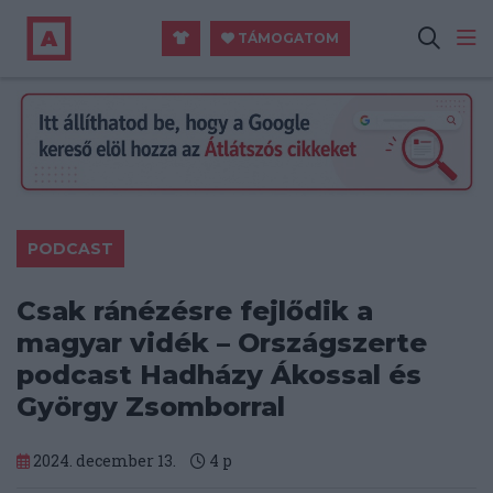
TÁMOGATOM
PODCAST
Csak ránézésre fejlődik a
magyar vidék – Országszerte
podcast Hadházy Ákossal és
György Zsomborral
2024. december 13.
4
p