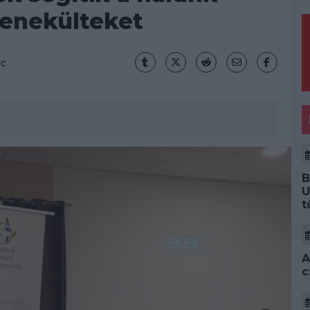
menekülteket
rc
B
U
t
A
c