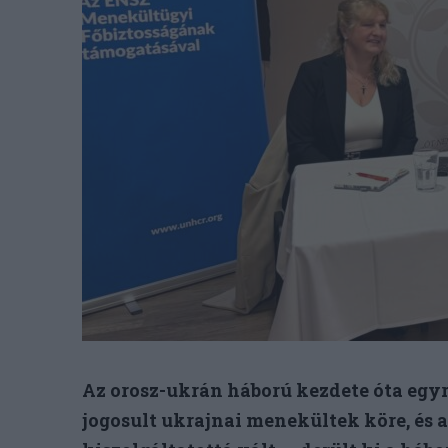
Az orosz-ukrán háború kezdete óta egy
jogosult ukrajnai menekültek köre, és