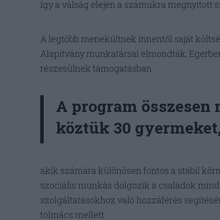
így a válság elején a számukra megnyitott sz
A legtöbb menekültnek innentől saját költsé
Alapítvány munkatársai elmondták, Egerben 
részesülnek támogatásban.
A program összesen mi
köztük 30 gyermeket
akik számára különösen fontos a stabil kör
szociális munkás dolgozik a családok min
szolgáltatásokhoz való hozzáférés segítésén
tolmács mellett.