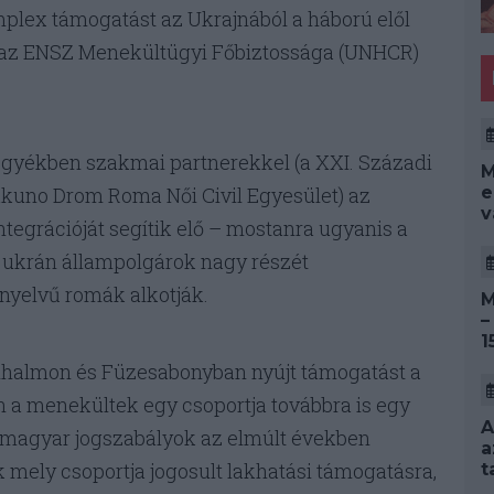
lex támogatást az Ukrajnából a háború elől
az ENSZ Menekültügyi Főbiztossága (UNHCR)
gyékben szakmai partnerekkel (a XXI. Századi
M
e
uno Drom Roma Női Civil Egyesület) az
v
egrációját segítik elő – mostanra ugyanis a
ukrán állampolgárok nagy részét
nyelvű romák alkotják.
M
–
1
ihalmon és Füzesabonyban nyújt támogatást a
 a menekültek egy csoportja továbbra is egy
A
 a magyar jogszabályok az elmúlt években
a
 mely csoportja jogosult lakhatási támogatásra,
t