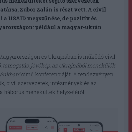
orús menekülteket segítő szervezetek
ársa, Zubor Zalán is részt vett. A civil
i a USAID megszűnése, de pozitív és
arországon: például a magyar-ukrán
agyarországon és Ukrajnában is működő civil
ó, támogatás, jövőkép: az Ukrajnából menekülők
zánkban”
című konferenciáját. A rendezvényen
ők, civil szervezetek, intézmények és az
 a háborús menekültek helyzetéről.