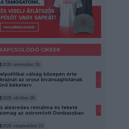
KAPCSOLÓDÓ CIKKEK
2025. november 25.
elpolitikai válság közepén érte
krajnát az orosz kívánságlistának
űnő béketerv
2025. október 28.
z alezredes rémálma és fekete
somag az ostromlott Donbaszban
2025. szeptember 23.