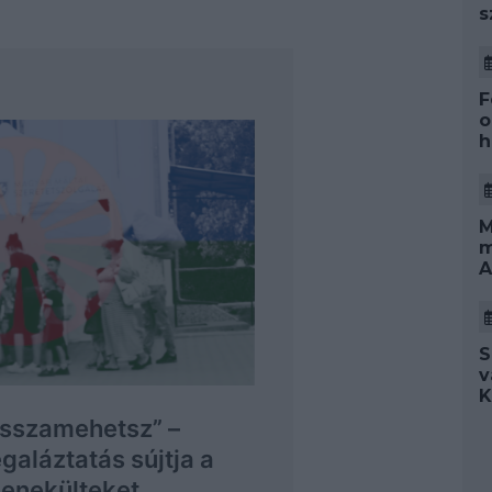
s
F
o
h
M
m
A
S
v
K