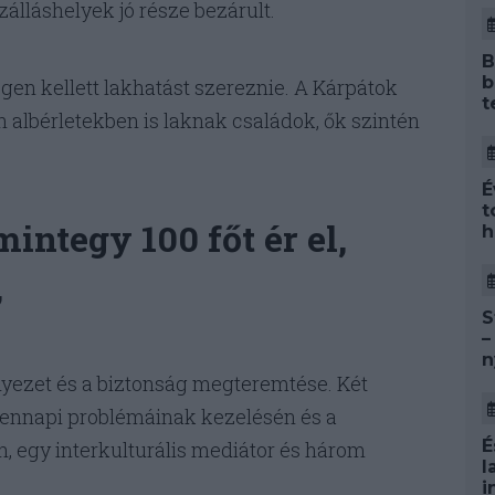
álláshelyek jó része bezárult.
B
b
gen kellett lakhatást szereznie. A Kárpátok
t
albérletekben is laknak családok, ők szintén
É
t
ntegy 100 főt ér el,
h
,
S
–
n
nyezet és a biztonság megteremtése. Két
dennapi problémáinak kezelésén és a
É
, egy interkulturális mediátor és három
l
i