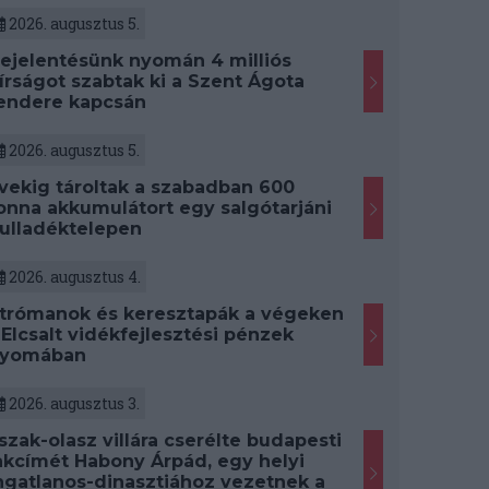
2026. augusztus 5.
ejelentésünk nyomán 4 milliós
írságot szabtak ki a Szent Ágota
endere kapcsán
2026. augusztus 5.
vekig tároltak a szabadban 600
onna akkumulátort egy salgótarjáni
ulladéktelepen
2026. augusztus 4.
trómanok és keresztapák a végeken
 Elcsalt vidékfejlesztési pénzek
yomában
2026. augusztus 3.
szak-olasz villára cserélte budapesti
akcímét Habony Árpád, egy helyi
ngatlanos-dinasztiához vezetnek a