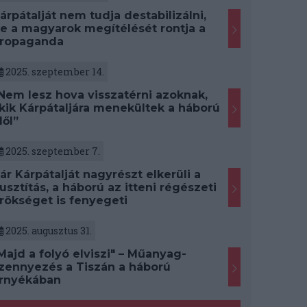
árpátalját nem tudja destabilizálni,
e a magyarok megítélését rontja a
ropaganda
2025. szeptember 14.
Nem lesz hova visszatérni azoknak,
kik Kárpátaljára menekültek a háború
lől”
2025. szeptember 7.
ár Kárpátalját nagyrészt elkerüli a
usztítás, a háború az itteni régészeti
rökséget is fenyegeti
2025. augusztus 31.
Majd a folyó elviszi" – Műanyag-
zennyezés a Tiszán a háború
rnyékában