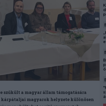
K
d
p
„
a
e
B
p
ö
"
re szűkült a magyar állam támogatására
s
á
 a kárpátaljai magyarok helyzete különösen