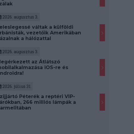
zálak
2026. augusztus 3.
eleslegessé váltak a külföldi
rbánisták, vezetőik Amerikában
ázalnak a hálózattal
2026. augusztus 3.
egérkezett az Átlátszó
obilalkalmazása iOS-re és
ndroidra!
2026. július 31.
zijjártó Péterék a reptéri VIP-
árókban, 266 milliós lámpák a
armelitában