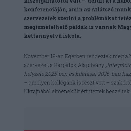
kiszolgáltatottá vált – derült ki a háb
konferenciáján, amin az Átlátszó munkat
szervezetek szerint a problémákat tetéz
megismételhető példák is vannak Magy
kéttannyelvű iskola.
November 18-án Egerben rendezték meg a M
szervezet, a Kárpátok Alapítvány
„Integráci
helyzete 2025-ben és kilátásai 2026-ban ha
– amelyen kollégánk is részt vett – szakért
Ukrajnából elmenekült érintettek beszéltek