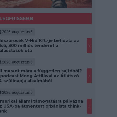
LEGFRISSEBB
2026. augusztus 6.
észárosék V-Híd Kft.-je behúzta az
lső, 300 milliós tenderét a
álasztások óta
2026. augusztus 6.
i maradt mára a független sajtóból?
 podcast Mong Attilával az Átlátszó
5. szülinapja alkalmából
2026. augusztus 5.
merikai állami támogatásra pályázna
z USA-ba átmentett orbánista think-
ank