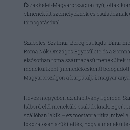
Északkelet-Magyarországon nyújtottak komp
elmenekült személyeknek és családoknak 
támogatásával.
Szabolcs-Szatmár-Bereg és Hajdú-Bihar me
Roma Nők Országos Egyesülete és a Somnak
elsősorban roma származású menekültek int
menekültként (menedékesként) befogadott 
Magyarországon a kárpátaljai, magyar anya
Heves megyében az alapítvány Egerben, Sz
háború elől menekülő családoknak. Egerben
szállóban lakik – ez mostanra ritka, mivel
fokozatosan szűkítették, hogy a menekültek