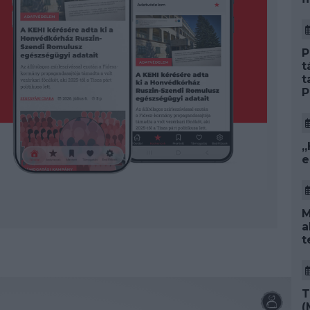
P
t
t
P
„
e
M
a
t
T
(