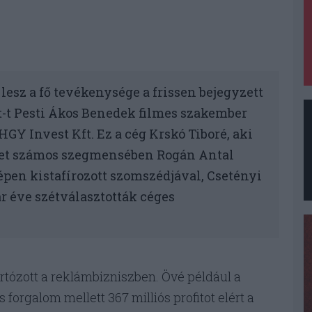
 lesz a fő tevékenysége a frissen bejegyzett
t-t Pesti Ákos Benedek filmes szakember
HGY Invest Kft. Ez a cég Krskó Tiboré, aki
élet számos szegmensében Rogán Antal
en kistafírozott szomszédjával, Csetényi
ár éve szétválasztották céges
tózott a reklámbizniszben. Övé például a
os forgalom mellett 367 milliós profitot elért a