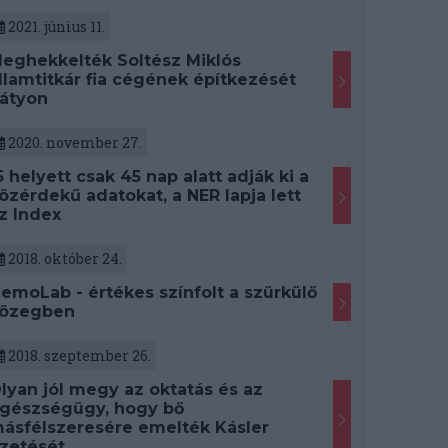
2021. június 11.
eghekkelték Soltész Miklós
llamtitkár fia cégének építkezését
átyon
2020. november 27.
5 helyett csak 45 nap alatt adják ki a
özérdekű adatokat, a NER lapja lett
z Index
2018. október 24.
emoLab - értékes színfolt a szürkülő
özegben
2018. szeptember 26.
lyan jól megy az oktatás és az
gészségügy, hogy bő
ásfélszeresére emelték Kásler
izetését