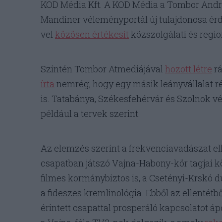
KOD Média Kft. A KOD Média a Tombor Andrá
Mandiner véleményportál új tulajdonosa érd
vel
közösen értékesít
közszolgálati és regio
Szintén Tombor Atmediájával
hozott létre
rá
írta
nemrég, hogy egy másik leányvállalat ré
is. Tatabánya, Székesfehérvár és Szolnok v
például a tervek szerint.
Az elemzés szerint a frekvenciavadászat ell
csapatban játszó Vajna-Habony-kör tagjai kö
filmes kormánybiztos is, a Csetényi-Krskó 
a fideszes kremlinológia. Ebből az ellentét
érintett csapattal prosperáló kapcsolatot á