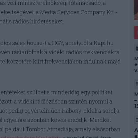
s volt miniszterelnökségi főtanácsadó, a
ekeltségével, a Media Services Company Kft.-
nális rádiós hirdetéseket.
diós sales house-t a HGY, amelyről a Napi.hu
vén rástartolnak a vidéki rádiós frekvenciákra
M
ételkörzetére kiírt frekvenciákon indulnak majd
e
v
entéteket szülhet a mindeddig egy politikai
M
–
zött: a vidéki rádiózásban szintén nyomul a
1
duót pedig egyértelműen Habony-oldalra sorolja
ből egyelőre azonban kevés érződik. Mindkét
pol például Tombor Atmediája, amely elsősorban
A
a