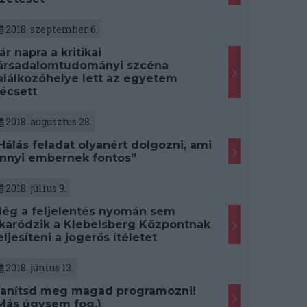
2018. szeptember 6.
ár napra a kritikai
ársadalomtudományi szcéna
alálkozóhelye lett az egyetem
écsett
2018. augusztus 28.
Hálás feladat olyanért dolgozni, ami
nnyi embernek fontos”
2018. július 9.
ég a feljelentés nyomán sem
karódzik a Klebelsberg Központnak
eljesíteni a jogerős ítéletet
2018. június 13.
anítsd meg magad programozni!
Más úgysem fog.)