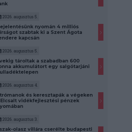
ank
2026. augusztus 5.
ejelentésünk nyomán 4 milliós
írságot szabtak ki a Szent Ágota
endere kapcsán
2026. augusztus 5.
vekig tároltak a szabadban 600
onna akkumulátort egy salgótarjáni
ulladéktelepen
2026. augusztus 4.
trómanok és keresztapák a végeken
 Elcsalt vidékfejlesztési pénzek
yomában
2026. augusztus 3.
szak-olasz villára cserélte budapesti