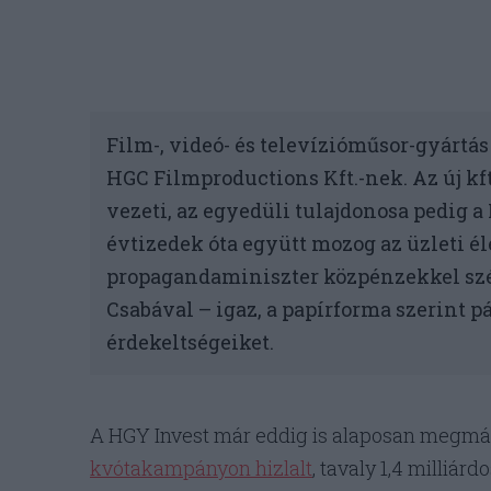
Film-, videó- és televízióműsor-gyártás
HGC Filmproductions Kft.-nek. Az új kf
vezeti, az egyedüli tulajdonosa pedig a 
évtizedek óta együtt mozog az üzleti 
propagandaminiszter közpénzekkel szép
Csabával – igaz, a papírforma szerint p
érdekeltségeiket.
A HGY Invest már eddig is alaposan megmár
kvótakampányon hizlalt
, tavaly 1,4 milliárd