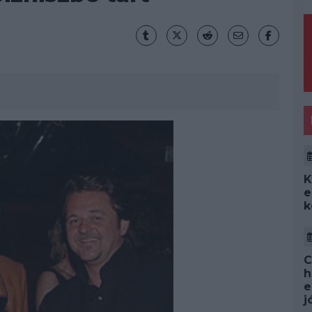
K
e
k
C
h
e
j