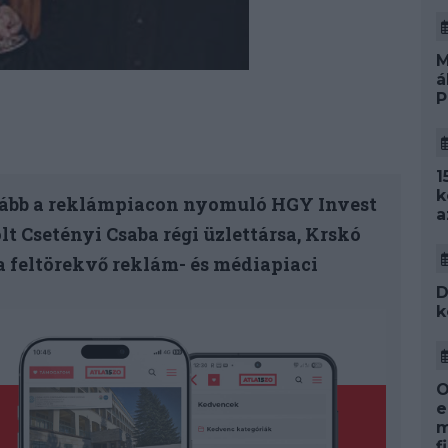
M
á
P
1
k
nkább a reklámpiacon nyomuló HGY Invest
a
lt Csetényi Csaba régi üzlettársa, Krskó
 a feltörekvő reklám- és médiapiaci
D
k
O
e
m
f