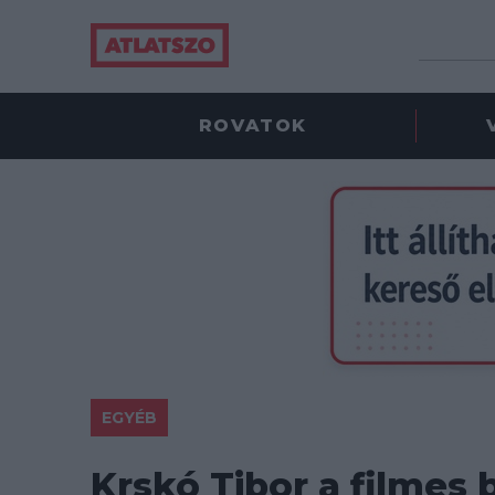
ROVATOK
EGYÉB
Krskó Tibor a filmes b