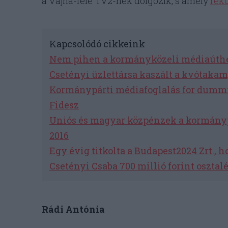
a Vajna-féle TV2-nek dolgozik, s amely
rek
Kapcsolódó cikkeink
Nem pihen a kormányközeli médiaútheng
Csetényi üzlettársa kaszált a kvótaka
Kormánypárti médiafoglalás for dummies
Fidesz
Uniós és magyar közpénzek a kormánypá
2016
Egy évig titkolta a Budapest2024 Zrt., 
Csetényi Csaba 700 millió forint osztalé
Rádi Antónia