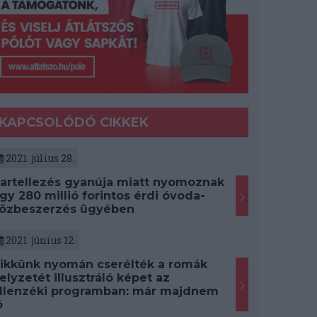
KAPCSOLÓDÓ CIKKEK
2021. július 28.
artellezés gyanúja miatt nyomoznak
gy 280 millió forintos érdi óvoda-
özbeszerzés ügyében
2021. június 12.
ikkünk nyomán cserélték a romák
elyzetét illusztráló képet az
llenzéki programban: már majdnem
ó