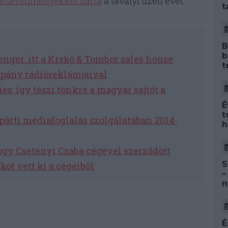
orderedményekkel zárta
a tavalyi üzeti évet.
t
B
b
er: itt a Krskó & Tombor sales house
t
mpány rádióreklámjaival
: így teszi tönkre a magyar sajtót a
É
t
rti médiafoglalás szolgálatában 2014-
h
hogy Csetényi Csaba cégével szerződött
S
kot vett ki a cégeiből
–
n
É