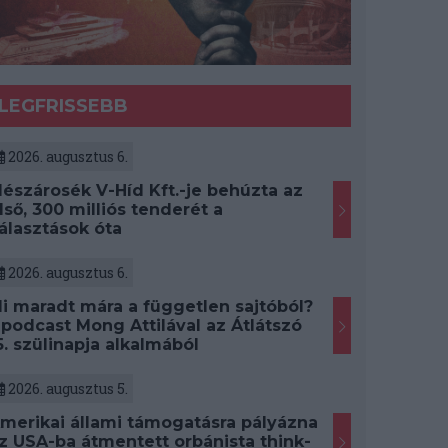
LEGFRISSEBB
2026. augusztus 6.
észárosék V-Híd Kft.-je behúzta az
lső, 300 milliós tenderét a
álasztások óta
2026. augusztus 6.
i maradt mára a független sajtóból?
 podcast Mong Attilával az Átlátszó
5. szülinapja alkalmából
2026. augusztus 5.
merikai állami támogatásra pályázna
z USA-ba átmentett orbánista think-